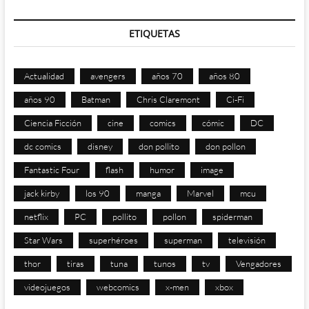
ETIQUETAS
Actualidad
avengers
años 70
años 80
años 90
Batman
Chris Claremont
Ci-Fi
Ciencia Ficción
cine
comics
cómic
DC
dc comics
disney
don pollito
don pollon
Fantastic Four
flash
humor
image
jack kirby
los 90
manga
Marvel
mcu
netflix
PC
pollito
pollon
spiderman
Star Wars
superhéroes
superman
televisión
thor
tiras
tuna
tunos
tv
Vengadores
videojuegos
webcomics
x-men
xbox