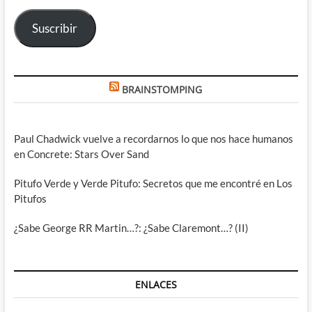
electrónico
Suscribir
BRAINSTOMPING
Paul Chadwick vuelve a recordarnos lo que nos hace humanos
en Concrete: Stars Over Sand
Pitufo Verde y Verde Pitufo: Secretos que me encontré en Los
Pitufos
¿Sabe George RR Martin…?: ¿Sabe Claremont…? (II)
ENLACES