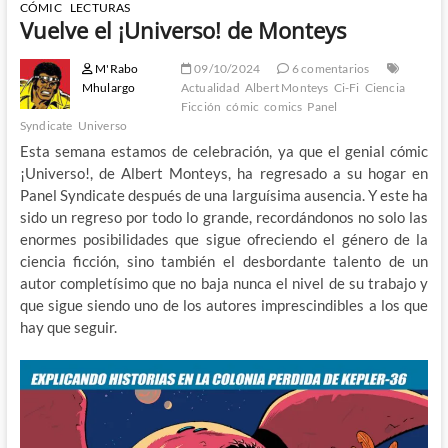
CÓMIC
LECTURAS
Vuelve el ¡Universo! de Monteys
M'Rabo
09/10/2024
6 comentarios
Mhulargo
Actualidad
Albert Monteys
Ci-Fi
Ciencia
Ficción
cómic
comics
Panel
Syndicate
Universo
Esta semana estamos de celebración, ya que el genial cómic
¡Universo!, de Albert Monteys, ha regresado a su hogar en
Panel Syndicate después de una larguísima ausencia. Y este ha
sido un regreso por todo lo grande, recordándonos no solo las
enormes posibilidades que sigue ofreciendo el género de la
ciencia ficción, sino también el desbordante talento de un
autor completísimo que no baja nunca el nivel de su trabajo y
que sigue siendo uno de los autores imprescindibles a los que
hay que seguir.