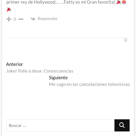
primer rey de Hollywood,… …Fatty es mi Gran favorita).
Responder
0
Navegación
Entrada
Anterior
anterior:
Joker Folie à deux: Consecuencias
de
Entrada
Siguiente
entradas
siguiente:
Me cago en las cancelaciones televisivas
Buscar
…