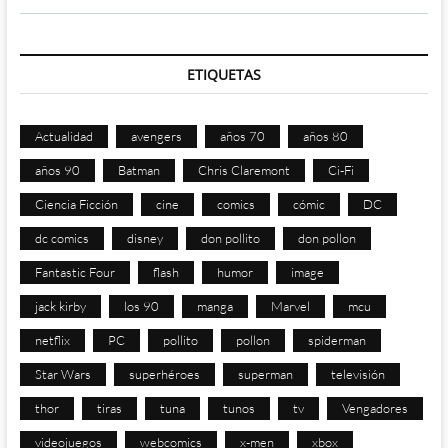
ETIQUETAS
Actualidad
avengers
años 70
años 80
años 90
Batman
Chris Claremont
Ci-Fi
Ciencia Ficción
cine
comics
cómic
DC
dc comics
disney
don pollito
don pollon
Fantastic Four
flash
humor
image
jack kirby
los 90
manga
Marvel
mcu
netflix
PC
pollito
pollon
spiderman
Star Wars
superhéroes
superman
televisión
thor
tiras
tuna
tunos
tv
Vengadores
videojuegos
webcomics
x-men
xbox