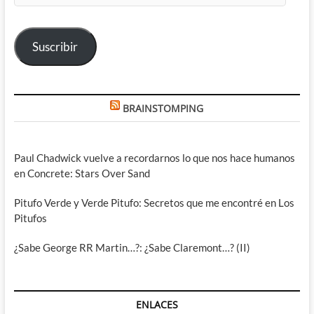
correo
electrónico
Suscribir
BRAINSTOMPING
Paul Chadwick vuelve a recordarnos lo que nos hace humanos
en Concrete: Stars Over Sand
Pitufo Verde y Verde Pitufo: Secretos que me encontré en Los
Pitufos
¿Sabe George RR Martin…?: ¿Sabe Claremont…? (II)
ENLACES