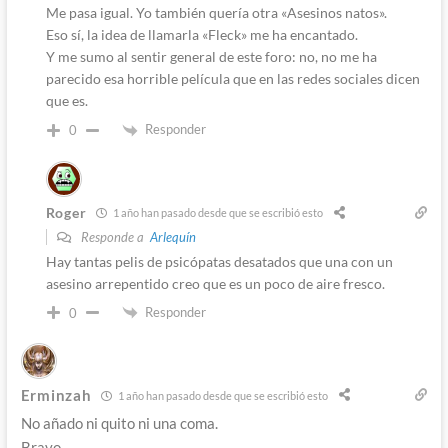
Me pasa igual. Yo también quería otra «Asesinos natos».
Eso sí, la idea de llamarla «Fleck» me ha encantado.
Y me sumo al sentir general de este foro: no, no me ha
parecido esa horrible película que en las redes sociales dicen
que es.
Responder
0
Roger
1 año han pasado desde que se escribió esto
Responde a
Arlequín
Hay tantas pelis de psicópatas desatados que una con un
asesino arrepentido creo que es un poco de aire fresco.
Responder
0
Erminzah
1 año han pasado desde que se escribió esto
No añado ni quito ni una coma.
Bravo.