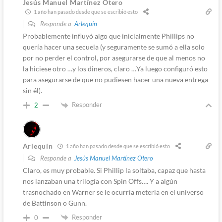
Jesús Manuel Martínez Otero
1 año han pasado desde que se escribió esto
Responde a
Arlequín
Probablemente influyó algo que inicialmente Phillips no
quería hacer una secuela (y seguramente se sumó a ella solo
por no perder el control, por asegurarse de que al menos no
la hiciese otro …y los dineros, claro …Ya luego configuró esto
para asegurarse de que no pudiesen hacer una nueva entrega
sin él).
Responder
2
Arlequín
1 año han pasado desde que se escribió esto
Responde a
Jesús Manuel Martínez Otero
Claro, es muy probable. Si Phillip la soltaba, capaz que hasta
nos lanzaban una trilogía con Spin Offs…. Y a algún
trasnochado en Warner se le ocurría meterla en el universo
de Battinson o Gunn.
Responder
0