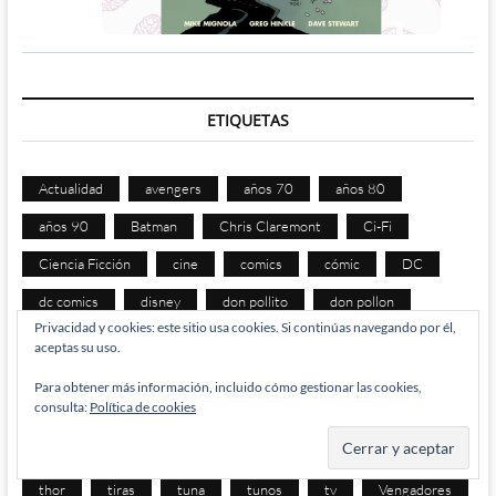
ETIQUETAS
Actualidad
avengers
años 70
años 80
años 90
Batman
Chris Claremont
Ci-Fi
Ciencia Ficción
cine
comics
cómic
DC
dc comics
disney
don pollito
don pollon
Privacidad y cookies: este sitio usa cookies. Si continúas navegando por él,
Fantastic Four
flash
humor
image
aceptas su uso.
jack kirby
los 90
manga
Marvel
mcu
Para obtener más información, incluido cómo gestionar las cookies,
consulta:
Política de cookies
netflix
PC
pollito
pollon
spiderman
Star Wars
superhéroes
superman
televisión
thor
tiras
tuna
tunos
tv
Vengadores