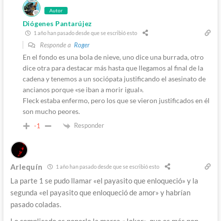
Autor
Diógenes Pantarújez
1 año han pasado desde que se escribió esto
Responde a
Roger
En el fondo es una bola de nieve, uno dice una burrada, otro
dice otra para destacar más hasta que llegamos al final de la
cadena y tenemos a un sociópata justificando el asesinato de
ancianos porque «se iban a morir igual».
Fleck estaba enfermo, pero los que se vieron justificados en él
son mucho peores.
Responder
-1
Arlequín
1 año han pasado desde que se escribió esto
La parte 1 se pudo llamar «el payasito que enloqueció» y la
segunda «el payasito que enloqueció de amor» y habrían
pasado coladas.
Lo complicado es ponerle la marca «Joker», que es más pop,