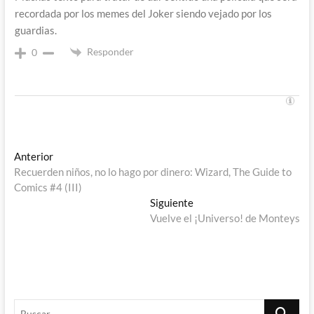
recordada por los memes del Joker siendo vejado por los
guardias.
Responder
0
Navegación
Entrada
Anterior
anterior:
Recuerden niños, no lo hago por dinero: Wizard, The Guide to
de
Comics #4 (III)
entradas
Entrada
Siguiente
siguiente:
Vuelve el ¡Universo! de Monteys
Buscar