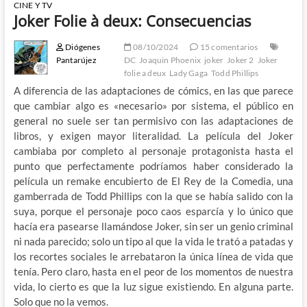
CINE Y TV
Joker Folie à deux: Consecuencias
Diógenes
08/10/2024
15 comentarios
Pantarújez
DC
Joaquin Phoenix
joker
Joker 2
Joker
folie a deux
Lady Gaga
Todd Phillips
A diferencia de las adaptaciones de cómics, en las que parece
que cambiar algo es «necesario» por sistema, el público en
general no suele ser tan permisivo con las adaptaciones de
libros, y exigen mayor literalidad. La película del Joker
cambiaba por completo al personaje protagonista hasta el
punto que perfectamente podríamos haber considerado la
película un remake encubierto de El Rey de la Comedia, una
gamberrada de Todd Phillips con la que se había salido con la
suya, porque el personaje poco caos esparcía y lo único que
hacía era pasearse llamándose Joker, sin ser un genio criminal
ni nada parecido; solo un tipo al que la vida le trató a patadas y
los recortes sociales le arrebataron la única línea de vida que
tenía. Pero claro, hasta en el peor de los momentos de nuestra
vida, lo cierto es que la luz sigue existiendo. En alguna parte.
Solo que no la vemos.