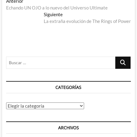
Navegación
Entrada
Anterior
anterior:
Echando UN OJO a lo nuevo del Universo Ultimate
de
Entrada
Siguiente
entradas
siguiente:
La extraña evolución de The Rings of Power
Buscar
…
CATEGORÍAS
Categorías
ARCHIVOS