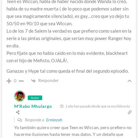
Teen es Wiccan, habla de haber nacido donde Wanda lo creó,
habla de su madre muerta ( de lo poco que podemos saber sin
que sea magicamente silenciado), es gay…creo que yo dejo tu
50/50 en 90/10 que sea Wiccan.
Lo de los 7 de Salem la verdad es que prefiero como salen en la
serie a las pintas originales, que serían muy power Ranger hoy
en día.
Pero fíjate que no había caido en lo más evidente, blackheart
con el hijo de Mefisto, OJALÁ!.
Ganazas y Hype tal como queda el final del segundo episodio.
Responder
0
Autor
M'Rabo Mhulargo
1 año han pasado desde que se escribió esto
Responde a
Erminzah
Yo también quiero creer que Teen es Wiccan, pero prefiero no
hacerme ilusiones hasta tener mas datos. Y un detalle que