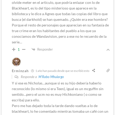
olvide meter en el articulo, que podría enlazar con lo de
Blackheart, es lo del tipo misterioso que aparece en la
biblioteca y le dice a Agnes que todas las copias del libro que
busca (el darkhold) se han quemado. ¿Quién era ese hombre?
Porque el resto de personajes que aparecían en su fantasía de
true crime eran los habitantes del pueblo a los que ya
conocíamos de Wandavision, pero a ese no le recuerdo de la
serie…
Responder
1
Erminzah
1 año han pasado desde que se escribió esto
Responde a
M'Rabo Mhulargo
Y si ese es Nicholas…aunque si es su hijo debería haberlo
reconocido (lo mismo si era Teen), igual es un mcguffin sin
sentido…pero el ucm no es muy Hichkoniano ( o como se
escriba) para ello.
Pero me has dejado toda la tarde dando vueltas a lo de
blackheart, lo he comentado mientras tomaba un café con un