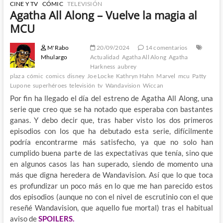
CINE Y TV
CÓMIC
TELEVISIÓN
Agatha All Along – Vuelve la magia al
MCU
M'Rabo
20/09/2024
14 comentarios
Mhulargo
Actualidad
Agatha All Along
Agatha
Harkness
aubrey
plaza
cómic
comics
disney
Joe Locke
Kathryn Hahn
Marvel
mcu
Patty
Lupone
superhéroes
televisión
tv
Wandavision
Wiccan
Por fin ha llegado el día del estreno de Agatha All Along, una
serie que creo que se ha notado que esperaba con bastantes
ganas. Y debo decir que, tras haber visto los dos primeros
episodios con los que ha debutado esta serie, difícilmente
podría encontrarme más satisfecho, ya que no solo han
cumplido buena parte de las expectativas que tenía, sino que
en algunos casos las han superado, siendo de momento una
más que digna heredera de Wandavision. Así que lo que toca
es profundizar un poco más en lo que me han parecido estos
dos episodios (aunque no con el nivel de escrutinio con el que
reseñé Wandavision, que aquello fue mortal) tras el habitual
aviso de
SPOILERS.