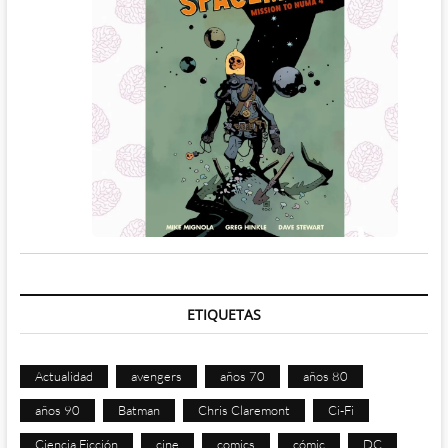
ETIQUETAS
Actualidad
avengers
años 70
años 80
años 90
Batman
Chris Claremont
Ci-Fi
Ciencia Ficción
cine
comics
cómic
DC