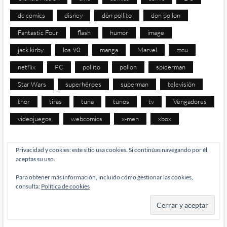
dc comics
disney
don pollito
don pollon
Fantastic Four
flash
humor
image
jack kirby
los 90
manga
Marvel
mcu
netflix
PC
pollito
pollon
spiderman
Star Wars
superhéroes
superman
televisión
thor
tiras
tuna
tunos
tv
Vengadores
videojuegos
webcomics
x-men
xbox
Privacidad y cookies: este sitio usa cookies. Si continúas navegando por él,
aceptas su uso.
META
Para obtener más información, incluido cómo gestionar las cookies,
consulta:
Política de cookies
Acceder
Feed de entradas