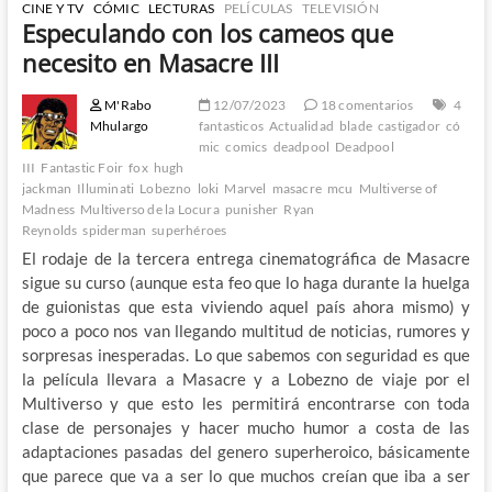
CINE Y TV
CÓMIC
LECTURAS
PELÍCULAS
TELEVISIÓN
Especulando con los cameos que
necesito en Masacre III
M'Rabo
12/07/2023
18 comentarios
4
Mhulargo
fantasticos
Actualidad
blade
castigador
có
mic
comics
deadpool
Deadpool
III
Fantastic Foir
fox
hugh
jackman
Illuminati
Lobezno
loki
Marvel
masacre
mcu
Multiverse of
Madness
Multiverso de la Locura
punisher
Ryan
Reynolds
spiderman
superhéroes
El rodaje de la tercera entrega cinematográfica de Masacre
sigue su curso (aunque esta feo que lo haga durante la huelga
de guionistas que esta viviendo aquel país ahora mismo) y
poco a poco nos van llegando multitud de noticias, rumores y
sorpresas inesperadas. Lo que sabemos con seguridad es que
la película llevara a Masacre y a Lobezno de viaje por el
Multiverso y que esto les permitirá encontrarse con toda
clase de personajes y hacer mucho humor a costa de las
adaptaciones pasadas del genero superheroico, básicamente
que parece que va a ser lo que muchos creían que iba a ser