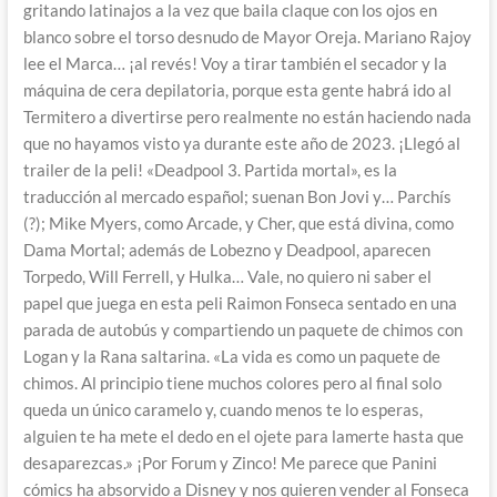
gritando latinajos a la vez que baila claque con los ojos en
blanco sobre el torso desnudo de Mayor Oreja. Mariano Rajoy
lee el Marca… ¡al revés! Voy a tirar también el secador y la
máquina de cera depilatoria, porque esta gente habrá ido al
Termitero a divertirse pero realmente no están haciendo nada
que no hayamos visto ya durante este año de 2023. ¡Llegó al
trailer de la peli! «Deadpool 3. Partida mortal», es la
traducción al mercado español; suenan Bon Jovi y… Parchís
(?); Mike Myers, como Arcade, y Cher, que está divina, como
Dama Mortal; además de Lobezno y Deadpool, aparecen
Torpedo, Will Ferrell, y Hulka… Vale, no quiero ni saber el
papel que juega en esta peli Raimon Fonseca sentado en una
parada de autobús y compartiendo un paquete de chimos con
Logan y la Rana saltarina. «La vida es como un paquete de
chimos. Al principio tiene muchos colores pero al final solo
queda un único caramelo y, cuando menos te lo esperas,
alguien te ha mete el dedo en el ojete para lamerte hasta que
desaparezcas.» ¡Por Forum y Zinco! Me parece que Panini
cómics ha absorvido a Disney y nos quieren vender al Fonseca