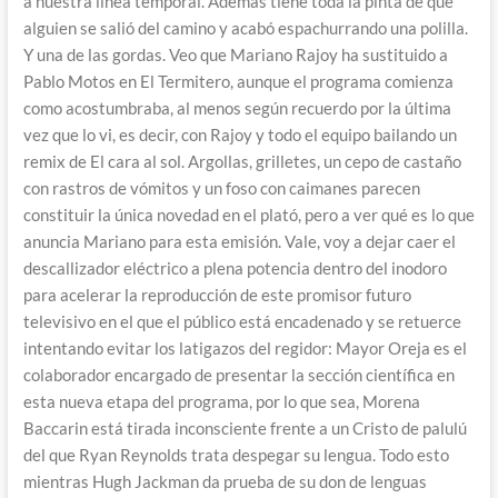
a nuestra línea temporal. Además tiene toda la pinta de que
alguien se salió del camino y acabó espachurrando una polilla.
Y una de las gordas. Veo que Mariano Rajoy ha sustituido a
Pablo Motos en El Termitero, aunque el programa comienza
como acostumbraba, al menos según recuerdo por la última
vez que lo vi, es decir, con Rajoy y todo el equipo bailando un
remix de El cara al sol. Argollas, grilletes, un cepo de castaño
con rastros de vómitos y un foso con caimanes parecen
constituir la única novedad en el plató, pero a ver qué es lo que
anuncia Mariano para esta emisión. Vale, voy a dejar caer el
descallizador eléctrico a plena potencia dentro del inodoro
para acelerar la reproducción de este promisor futuro
televisivo en el que el público está encadenado y se retuerce
intentando evitar los latigazos del regidor: Mayor Oreja es el
colaborador encargado de presentar la sección científica en
esta nueva etapa del programa, por lo que sea, Morena
Baccarin está tirada inconsciente frente a un Cristo de palulú
del que Ryan Reynolds trata despegar su lengua. Todo esto
mientras Hugh Jackman da prueba de su don de lenguas