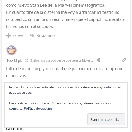
como nuevo Stan Lee de la Marvel cinematográfica.
En cuanto tire de la cisterna me voy a arrancar mi testículo
ortopédico con un tirón seco y hacer que el capuchino me abra
las venas con el secador.
Responder
0
ToxOgt
3 años han pasado desde que se escribió esto
falto de man-thing y recordad que ya han hecho Team-up con
el bocazas,
Responder
0
Privacidad y cookies: este sitio usa cookies. Si continúas navegando por él,
aceptas su uso.
Para obtener más información, incluido cómo gestionar las cookies,
consulta:
Política de cookies
Navegación
Entrada
Anterior