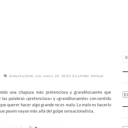
Andy Muchietti
cine
comics
DC
DCEU
Ezra Miller
Michael
ido una chapuza más pretenciosa y grandilocuente que
Ca
sar las palabras «pretenciosa» y «grandilocuente» con sentido
que querer hacer algo grande no es malo. Lo malo es hacerlo
que pasen vayan más allá del golpe sensacionalista.