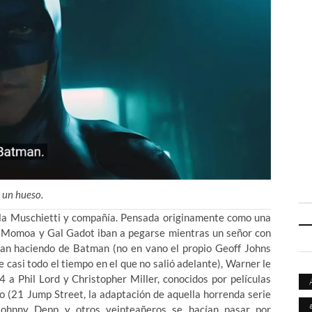
 un hueso.
ícula Muschietti y compañía. Pensada originamente como una
on Momoa y Gal Gadot iban a pegarse mientras un señor con
an haciendo de Batman (no en vano el propio Geoff Johns
e casi todo el tiempo en el que no salió adelante), Warner le
4 a Phil Lord y Christopher Miller, conocidos por películas
o (21 Jump Street, la adaptación de aquella horrenda serie
Johnny Depp y otros veinteañeros se hacían pasar por