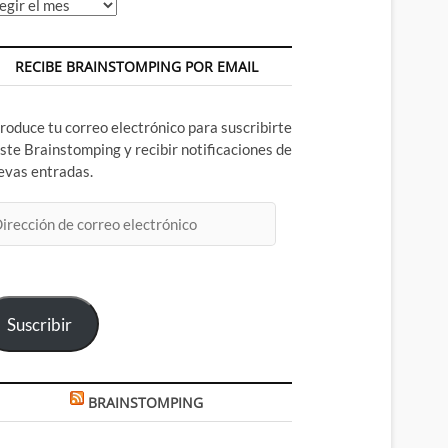
chivos
RECIBE BRAINSTOMPING POR EMAIL
troduce tu correo electrónico para suscribirte
este Brainstomping y recibir notificaciones de
evas entradas.
rección
rreo
ectrónico
Suscribir
BRAINSTOMPING