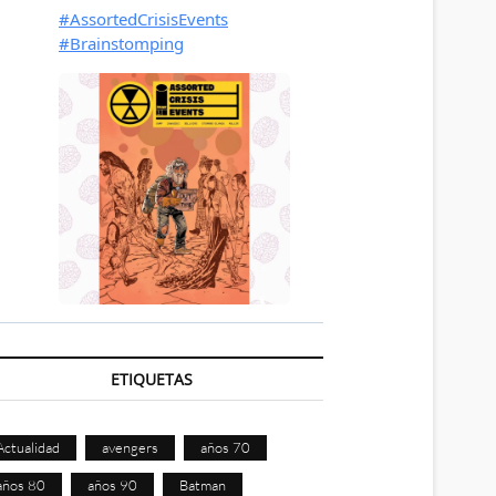
ETIQUETAS
Actualidad
avengers
años 70
años 80
años 90
Batman