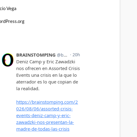
cío Vega
rdPress.org