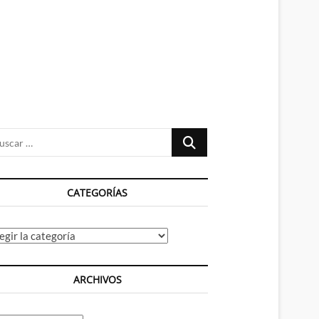
n
ú
Buscar
…
CATEGORÍAS
tegorías
ARCHIVOS