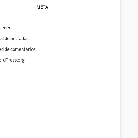
META
ceder
ed de entradas
ed de comentarios
rdPress.org