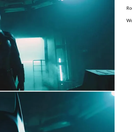
Ro
Wo