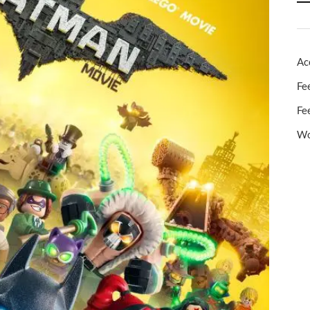
Ac
Fe
Fe
Wo