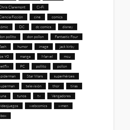
Chris Claremont
Ci-Fi
Ciencia Ficción
cine
comics
cómic
DC
dc comics
disney
don pollito
don pollon
Fantastic Four
flash
humor
image
jack kirby
los 90
manga
Marvel
mcu
netflix
PC
pollito
pollon
spiderman
Star Wars
superhéroes
superman
televisión
thor
tiras
tuna
tunos
tv
Vengadores
videojuegos
webcomics
x-men
xbox