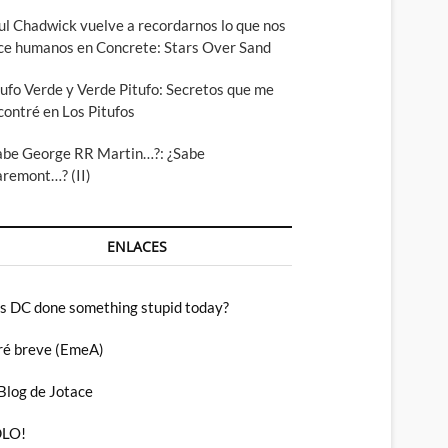
ul Chadwick vuelve a recordarnos lo que nos
ce humanos en Concrete: Stars Over Sand
tufo Verde y Verde Pitufo: Secretos que me
contré en Los Pitufos
abe George RR Martin…?: ¿Sabe
aremont…? (II)
ENLACES
s DC done something stupid today?
ré breve (EmeA)
 Blog de Jotace
LO!