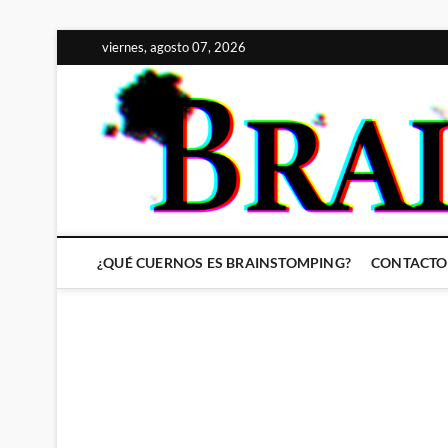
Saltar
viernes, agosto 07, 2026
al
contenido
¿QUÉ CUERNOS ES BRAINSTOMPING?
CONTACTO