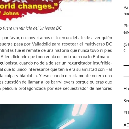
Pa
ha
Pi
 fuera un reinicio del Universo DC.
en
 -por favor, no convirtamos esto en un debate de a ver quién
isuerga pasa por Valladolid para resetear el multiverso DC
¿S
Infinitas fue el remate de una historia que nunca tuvo ni pies
Cl
 Allen diciendo que todo venía de un trauma «a lo Batman» -
uionista, cuando no deja de ser un regurgitador insufrible-
 al que lo único interesante que tenía era su amistad con Hal
 la culpa y blablabla. Y eso cuando directamente no era una
s cuestión de llamar a los barrylievers porque quieras que
la película protagonizada por ese secuestrador de menores
Ha
Se
El
AD