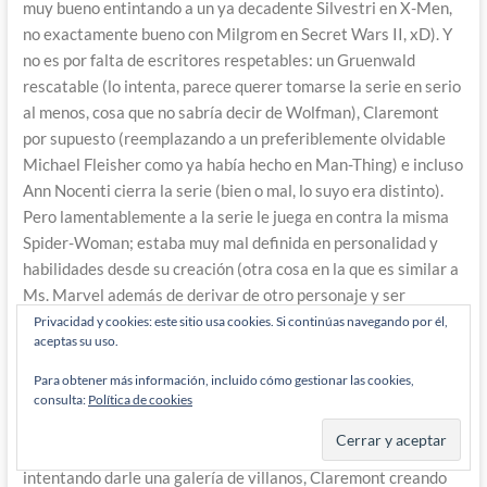
muy bueno entintando a un ya decadente Silvestri en X-Men,
no exactamente bueno con Milgrom en Secret Wars II, xD). Y
no es por falta de escritores respetables: un Gruenwald
rescatable (lo intenta, parece querer tomarse la serie en serio
al menos, cosa que no sabría decir de Wolfman), Claremont
por supuesto (reemplazando a un preferiblemente olvidable
Michael Fleisher como ya había hecho en Man-Thing) e incluso
Ann Nocenti cierra la serie (bien o mal, lo suyo era distinto).
Pero lamentablemente a la serie le juega en contra la misma
Spider-Woman; estaba muy mal definida en personalidad y
habilidades desde su creación (otra cosa en la que es similar a
Ms. Marvel además de derivar de otro personaje y ser
escritas/rescatadas por Claremont) lo que hace difícil darle un
Privacidad y cookies: este sitio usa cookies. Si continúas navegando por él,
aceptas su uso.
enfoque a sus historias así como permitió que los autores
hasta se tomaran ciertas libertades en crear ese enfoque. Por
Para obtener más información, incluido cómo gestionar las cookies,
ejemplo los pasos de los tres ya mencionados parecen mas
consulta:
Política de cookies
prueba de sus habilidades como escritores que del potencial
de Spider-Woman como concepto y serie
(ya fuera Gruenwald
intentando darle una galería de villanos, Claremont creando