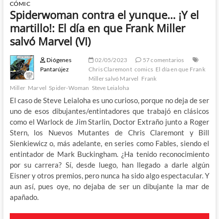
CÓMIC
Spiderwoman contra el yunque… ¡Y el
martillo!: El día en que Frank Miller
salvó Marvel (VI)
Diógenes
02/05/2023
57 comentarios
Pantarújez
Chris Claremont
comics
El día en que Frank
Miller salvó Marvel
Frank
Miller
Marvel
Spider-Woman
Steve Leialoha
El caso de Steve Leialoha es uno curioso, porque no deja de ser
uno de esos dibujantes/entintadores que trabajó en clásicos
como el Warlock de Jim Starlin, Doctor Extraño junto a Roger
Stern, los Nuevos Mutantes de Chris Claremont y Bill
Sienkiewicz o, más adelante, en series como Fables, siendo el
entintador de Mark Buckingham. ¿Ha tenido reconocimiento
por su carrera? Sí, desde luego, han llegado a darle algún
Eisner y otros premios, pero nunca ha sido algo espectacular. Y
aun así, pues oye, no dejaba de ser un dibujante la mar de
apañado.