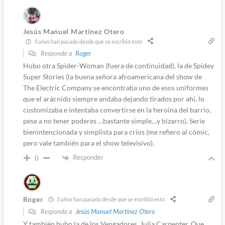
Jesús Manuel Martínez Otero
3 años han pasado desde que se escribió esto
Responde a
Roger
Hubo otra Spider-Woman (fuera de continuidad), la de Spidey
Super Stories (la buena señora afroamericana del show de
The Electric Company se encontraba uno de esos uniformes
que el arácnido siempre andaba dejando tirados por ahí, lo
customizaba e intentaba convertirse en la heroína del barrio,
pese a no tener poderes …bastante simple…y bizarro). Serie
bienintencionada y simplista para críos (me refiero al cómic,
pero vale también para el show televisivo).
Responder
0
Roger
3 años han pasado desde que se escribió esto
Responde a
Jesús Manuel Martínez Otero
Y también hubo la de los Vengadores, Julia Carpenter. Que