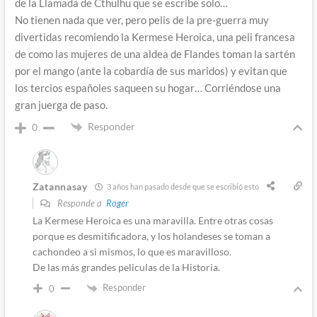
de la Llamada de Cthulhu que se escribe solo…
No tienen nada que ver, pero pelis de la pre-guerra muy
divertidas recomiendo la Kermese Heroica, una peli francesa
de como las mujeres de una aldea de Flandes toman la sartén
por el mango (ante la cobardía de sus maridos) y evitan que
los tercios españoles saqueen su hogar… Corriéndose una
gran juerga de paso.
Responder
0
Zatannasay
3 años han pasado desde que se escribió esto
Responde a
Roger
La Kermese Heroica es una maravilla. Entre otras cosas
porque es desmitificadora, y los holandeses se toman a
cachondeo a si mismos, lo que es maravilloso.
De las más grandes peliculas de la Historia.
Responder
0