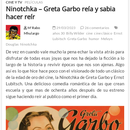
CINE Y TV
PELÍCULAS
Ninotchka – Greta Garbo reía y sabia
hacer reír
M'Rabo
29/03/2023
26 comentarios
Mhulargo
años 30
Billy Wilder
cine
cine clásico
Ernst
Lubitsch
Greta Garbo
humor
Melvyn
Douglas
Ninotchka
De vez en cuando vale mucho la pena echar la vista atrás para
disfrutar de todas esas joyas que nos ha dejado la ficción a lo
largo de la historia y revivir épocas que nos son ajenas. Algo
así es lo que hice hace poco con el visionado de todo un clásico
de la edad de oro del cine, la Ninotchka de Greta Garbo y Ernst
Lubitsch. Una delicioso comedia romántica de las que crean
escuela y que mas de ochenta años después de su estreno
sigue haciendo reír al publico como el primer día.