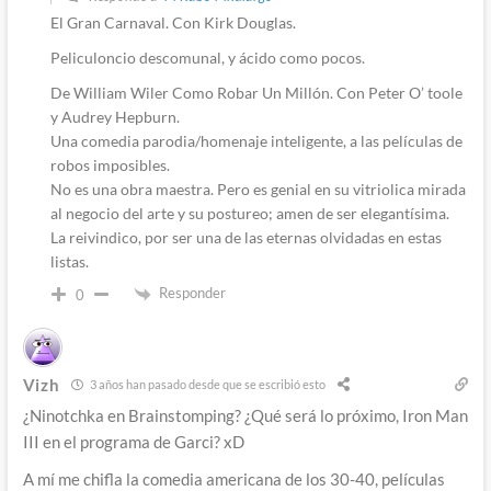
El Gran Carnaval. Con Kirk Douglas.
Peliculoncio descomunal, y ácido como pocos.
De William Wiler Como Robar Un Millón. Con Peter O’ toole
y Audrey Hepburn.
Una comedia parodia/homenaje inteligente, a las películas de
robos imposibles.
No es una obra maestra. Pero es genial en su vitriolica mirada
al negocio del arte y su postureo; amen de ser elegantísima.
La reivindico, por ser una de las eternas olvidadas en estas
listas.
Responder
0
Vizh
3 años han pasado desde que se escribió esto
¿Ninotchka en Brainstomping? ¿Qué será lo próximo, Iron Man
III en el programa de Garci? xD
A mí me chifla la comedia americana de los 30-40, películas