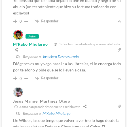
Yo pensaba que te habia dejado la tele en blanco y negro de su
abuelo (un terrateniente que hizo su fortuna traficando con
esclavos)
Responder
0
Autor
M'Rabo Mhulargo
3 años han pasado desde que se escribió esto
Responde a
Justiciero Desmesurado
Diógenes es muy vago para ir a las librerías, el lo encarga todo
por teléfono y pide que se lo lleven a casa.
Responder
0
Jesús Manuel Martínez Otero
3 años han pasado desde que se escribió esto
Responde a
M'Rabo Mhulargo
De Wilder, las que tengo que volver a ver (no lo hago desde la
adolescencia) son Fedora y Cinco tumbas al Cairo. El