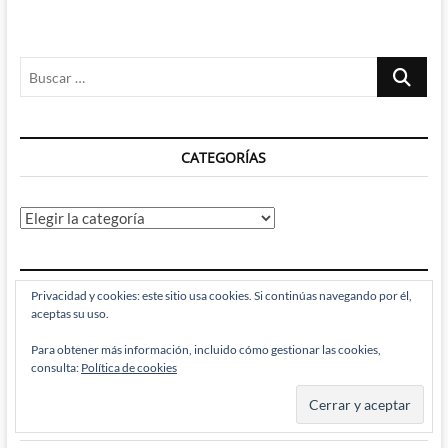
Buscar
…
CATEGORÍAS
Categorías
ARCHIVOS
Privacidad y cookies: este sitio usa cookies. Si continúas navegando por él,
aceptas su uso.
Archivos
Para obtener más información, incluido cómo gestionar las cookies,
consulta:
Política de cookies
RECIBE BRAINSTOMPING POR EMAIL