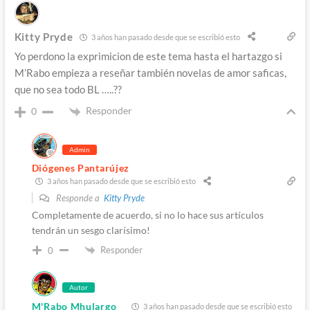
Kitty Pryde
3 años han pasado desde que se escribió esto
Yo perdono la exprimicion de este tema hasta el hartazgo si
M’Rabo empieza a reseñar también novelas de amor saficas,
que no sea todo BL …..??
Responder
0
Admin
Diógenes Pantarújez
3 años han pasado desde que se escribió esto
Responde a
Kitty Pryde
Completamente de acuerdo, si no lo hace sus artículos
tendrán un sesgo clarísimo!
Responder
0
Autor
M'Rabo Mhulargo
3 años han pasado desde que se escribió esto