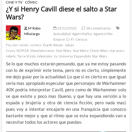
CINE Y TV
CÓMIC
¿Y si Henry Cavill diese el salto a Star
Wars?
M'Rabo
23/12/2022
28 comentarios
Mhulargo
Actualidad
Agent Kallus
Agent of the
Empire
Ci-Fi
Ciencia
Ficción
cómic
comics
Darth Revan
Jahan
Cross
KOTOR
Mandalorianos
Star Wars
Star Wars: Clone Wars
star wars:
rebels
Tarre Vizsla
televisión
tv
Universo Expandido Star Wars
Se lo que muchos estarán pensando, que ya me estoy pasando
con lo de exprimir este tema, pero no es cierto, simplemente
me dejo guiar por la actualidad. Lo que si es cierto es que igual
seria mas apropiado especular que personajes de Warhammer
40K podría interpretar Cavill, pero como de Warhammer solo
se que existe y poco mas (bueno, y que hay una versión a lo
espada y brujería y otra de ciencia ficción, pero nada mas)
pues voy a intentar encajarle en una franquicia que conozco
bastante mejor y que al ritmo que se esta expandiendo van a
necesitar todos los actores que puedan.