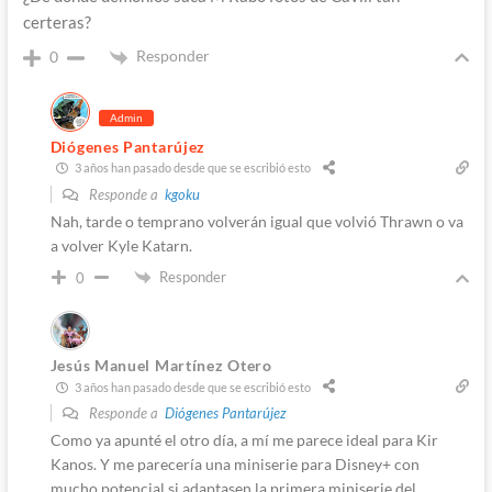
certeras?
Responder
0
Admin
Diógenes Pantarújez
3 años han pasado desde que se escribió esto
Responde a
kgoku
Nah, tarde o temprano volverán igual que volvió Thrawn o va
a volver Kyle Katarn.
Responder
0
Jesús Manuel Martínez Otero
3 años han pasado desde que se escribió esto
Responde a
Diógenes Pantarújez
Como ya apunté el otro día, a mí me parece ideal para Kir
Kanos. Y me parecería una miniserie para Disney+ con
mucho potencial si adaptasen la primera miniserie del