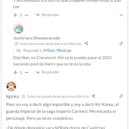
Y eso demuestra lo mucho que Diógenes ha exprimido a Stan
Lee
Responder
0
Justiciero Desmesurado
3 años han pasado desde que se escribió esto
Responde a
M'Rabo Mhulargo
Dije Stan, no Claremont. Ahi ya te puedes pasar el 2023
haciendo post de Henry que no te da la vida.
Responder
0
kgoku
3 años han pasado desde que se escribió esto
Pues yo voy a decir algo imposible y voy a decir Kir Kanos, el
guarda imperial de la saga Imperio Carmesí. Me encanta el
personaje. Pero ya no es «canónico».
¿De dónde demonios saca M’Rabo fotos de Cavill tan