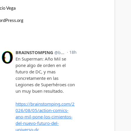
cío Vega
rdPress.org