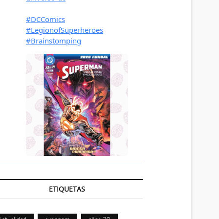
ETIQUETAS
Actualidad
avengers
años 70