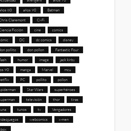
años 80
años 90
Batman
Chris Claremont
Ci-Fi
Ciencia Ficción
cine
comics
cómic
DC
dc comics
disney
don pollito
don pollon
Fantastic Four
flash
humor
image
jack kirby
los 90
manga
Marvel
mcu
netflix
PC
pollito
pollon
spiderman
Star Wars
superhéroes
superman
televisión
thor
tiras
tuna
tunos
tv
Vengadores
videojuegos
webcomics
x-men
xbox