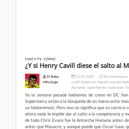
CINE Y TV
CÓMIC
¿Y si Henry Cavill diese el salto al
M'Rabo
21/12/2022
49 comentarios
Mhulargo
cavill
Hyperion
Marvel
marvel stud
Richards
superhéroes
superman
To
Ya la semana pasada hablamos de como en DC han pr
Superman y están a la búsqueda de un nuevo actor mas j
ya hablaremos). Pero eso no significa que su carrera
ahora nada le impide dar el salto a la competencia y m
de todo Chris Evans fue la Antorcha Humana antes de
antes que Masacre, y aunque puede que Oscar Isaac qui