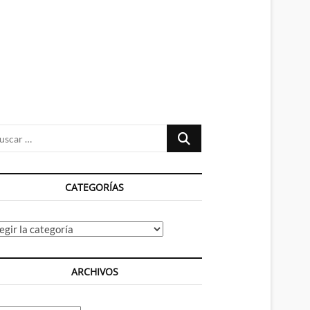
n
ú
Buscar
…
CATEGORÍAS
tegorías
ARCHIVOS