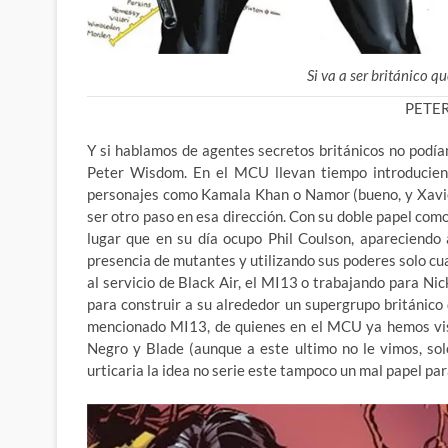
Si va a ser británico q
PETE
Y si hablamos de agentes secretos británicos no podía
Peter Wisdom. En el MCU llevan tiempo introducien
personajes como Kamala Khan o Namor (bueno, y Xavier
ser otro paso en esa dirección. Con su doble papel co
lugar que en su día ocupo Phil Coulson, apareciendo 
presencia de mutantes y utilizando sus poderes solo c
al servicio de Black Air, el MI13 o trabajando para Ni
para construir a su alrededor un supergrupo británico
mencionado MI13, de quienes en el MCU ya hemos vist
Negro y Blade (aunque a este ultimo no le vimos, sol
urticaria la idea no serie este tampoco un mal papel par