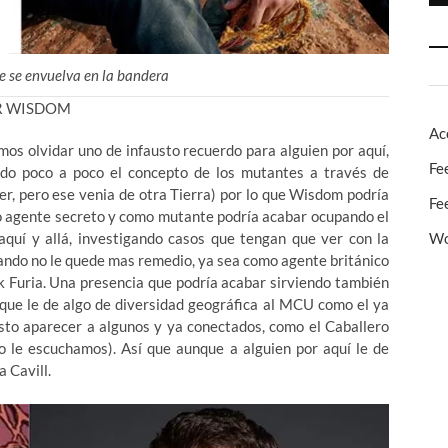
ue se envuelva en la bandera
R WISDOM
Ac
mos olvidar uno de infausto recuerdo para alguien por aquí,
Fe
do poco a poco el concepto de los mutantes a través de
, pero ese venia de otra Tierra) por lo que Wisdom podría
Fe
mo agente secreto y como mutante podría acabar ocupando el
Wo
aquí y allá, investigando casos que tengan que ver con la
uando no le quede mas remedio, ya sea como agente británico
ck Furia. Una presencia que podría acabar sirviendo también
 que le de algo de diversidad geográfica al MCU como el ya
o aparecer a algunos y ya conectados, como el Caballero
o le escuchamos). Así que aunque a alguien por aquí le de
a Cavill.