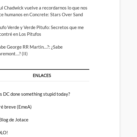
ul Chadwick vuelve a recordarnos lo que nos
ce humanos en Concrete: Stars Over Sand
tufo Verde y Verde Pitufo: Secretos que me
contré en Los Pitufos
abe George RR Martin…?: ¿Sabe
aremont…? (II)
ENLACES
s DC done something stupid today?
ré breve (EmeA)
 Blog de Jotace
LO!