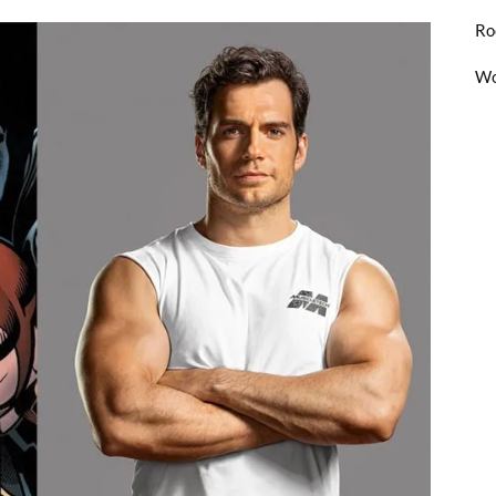
Ro
Wo