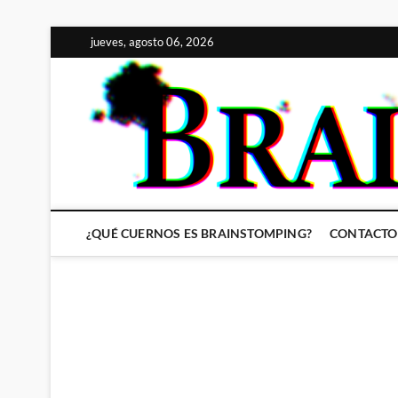
Saltar
jueves, agosto 06, 2026
al
contenido
¿QUÉ CUERNOS ES BRAINSTOMPING?
CONTACTO