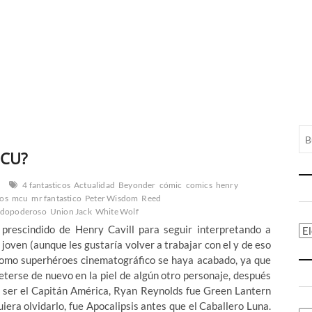
 MCU?
4 fantasticos
Actualidad
Beyonder
cómic
comics
henry
ios
mcu
mr fantastico
Peter Wisdom
Reed
dopoderoso
Union Jack
White Wolf
escindido de Henry Cavill para seguir interpretando a
Ca
oven (aunque les gustaría volver a trabajar con el y de eso
 como superhéroes cinematográfico se haya acabado, ya que
eterse de nuevo en la piel de algún otro personaje, después
 ser el Capitán América, Ryan Reynolds fue Green Lantern
era olvidarlo, fue Apocalipsis antes que el Caballero Luna.