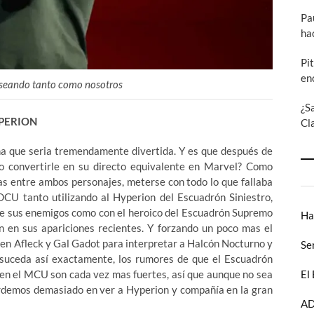
Pa
ha
Pi
en
deseando tanto como nosotros
¿S
PERION
Cl
una que seria tremendamente divertida. Y es que después de
o convertirle en su directo equivalente en Marvel? Como
as entre ambos personajes, meterse con todo lo que fallaba
DCU tanto utilizando al Hyperion del Escuadrón Siniestro,
 de sus enemigos como con el heroico del Escuadrón Supremo
Ha
en sus apariciones recientes. Y forzando un poco mas el
Ben Afleck y Gal Gadot para interpretar a Halcón Nocturno y
Se
 suceda así exactamente, los rumores de que el Escuadrón
en el MCU son cada vez mas fuertes, así que aunque no sea
El
ardemos demasiado en ver a Hyperion y compañía en la gran
AD