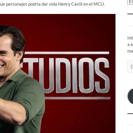
Ar
ue personajes podría dar vida Henry Cavill en el MCU.
In
a 
nu
Di
de
co
el