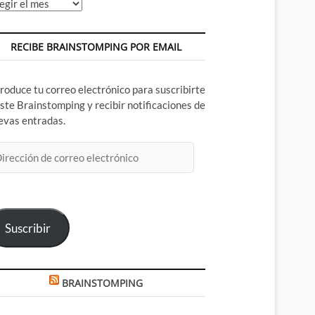
chivos
RECIBE BRAINSTOMPING POR EMAIL
troduce tu correo electrónico para suscribirte
este Brainstomping y recibir notificaciones de
evas entradas.
rección
rreo
ectrónico
Suscribir
BRAINSTOMPING