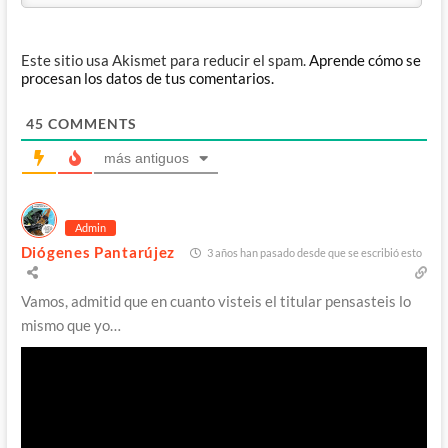
Este sitio usa Akismet para reducir el spam.
Aprende cómo se
procesan los datos de tus comentarios.
45
COMMENTS
más antiguos
Admin
Diógenes Pantarújez
3 años han pasado desde que se escribió esto
Vamos, admitid que en cuanto visteis el titular pensasteis lo
mismo que yo…