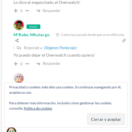
Lo dice el enganchado al Overwatch!
Responder
0
Autor
M'Rabo Mhulargo
3 años han pasado desde que se escribió esto
Responde a
Diógenes Pantarújez
Yo puedo dejar el Overwatch cuando quiera!
Responder
0
Privacidad y cookies: este sitio usa cookies. Si continúas navegando por él,
simonix
3 años han pasado desde que se escribió esto
aceptas su uso.
Responde a
Diógenes Pantarújez
Yo también lo pensé.
Para obtener más información, incluido cómo gestionar las cookies,
consulta:
Política de cookies
Pero la máquina de bailar hizo mucho daño
Responder
0