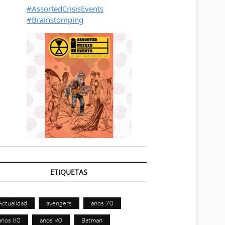
ETIQUETAS
Actualidad
avengers
años 70
años 80
años 90
Batman