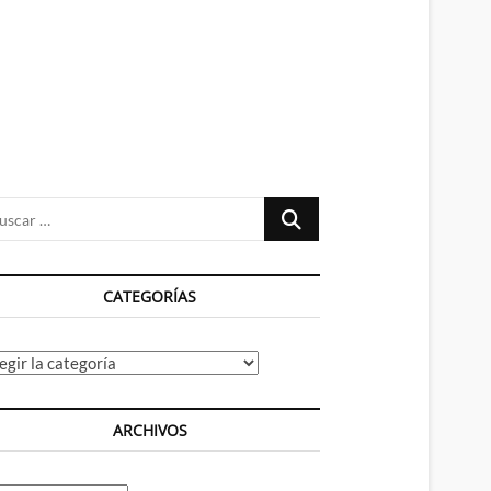
n
ú
Buscar
…
CATEGORÍAS
tegorías
ARCHIVOS