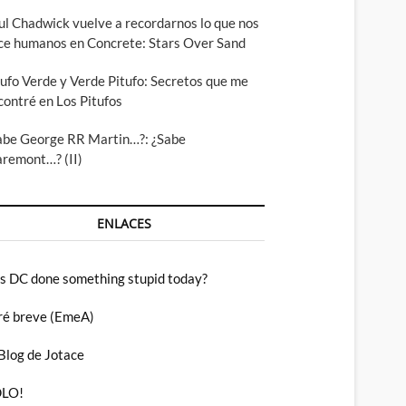
ul Chadwick vuelve a recordarnos lo que nos
ce humanos en Concrete: Stars Over Sand
tufo Verde y Verde Pitufo: Secretos que me
contré en Los Pitufos
abe George RR Martin…?: ¿Sabe
aremont…? (II)
ENLACES
s DC done something stupid today?
ré breve (EmeA)
 Blog de Jotace
LO!