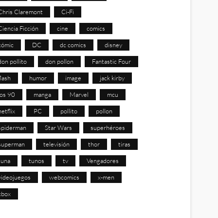
Chris Claremont
Ci-Fi
Ciencia Ficción
cine
comics
cómic
DC
dc comics
disney
don pollito
don pollon
Fantastic Four
flash
humor
image
jack kirby
los 90
manga
Marvel
mcu
netflix
PC
pollito
pollon
spiderman
Star Wars
superhéroes
superman
televisión
thor
tiras
tuna
tunos
tv
Vengadores
videojuegos
webcomics
x-men
xbox