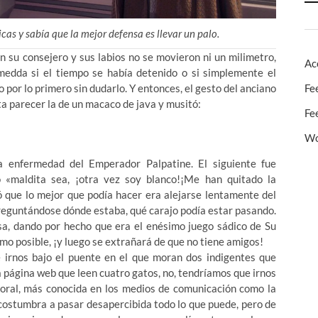
cas y sabía que la mejor defensa es llevar un palo.
en su consejero y sus labios no se movieron ni un milimetro,
Ac
edda si el tiempo se había detenido o si simplemente el
or lo primero sin dudarlo. Y entonces, el gesto del anciano
Fe
ta parecer la de un macaco de java y musitó:
Fe
Wo
a enfermedad del Emperador Palpatine. El siguiente fue
«maldita sea, ¡otra vez soy blanco!¡Me han quitado la
ó que lo mejor que podía hacer era alejarse lentamente del
preguntándose dónde estaba, qué carajo podía estar pasando.
osa, dando por hecho que era el enésimo juego sádico de Su
imo posible, ¡y luego se extrañará de que no tiene amigos!
 irnos bajo el puente en el que moran dos indigentes que
a página web que leen cuatro gatos, no, tendríamos que irnos
poral, más conocida en los medios de comunicación como la
costumbra a pasar desapercibida todo lo que puede, pero de