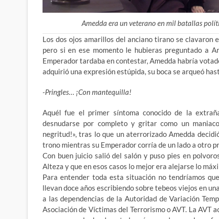
Amedda era un veterano en mil batallas políti
Los dos ojos amarillos del anciano tirano se clavaron 
pero si en ese momento le hubieras preguntado a Am
Emperador tardaba en contestar, Amedda habría votado p
adquirió una expresión estúpida, su boca se arqueó has
-Pringles… ¡Con mantequilla!
Aquél fue el primer síntoma conocido de la extrañ
desnudarse por completo y gritar como un maniaco 
negritud!», tras lo que un aterrorizado Amedda decidi
trono mientras su Emperador corría de un lado a otro 
Con buen juicio salió del salón y puso pies en polvor
Alteza y que en esos casos lo mejor era alejarse lo máx
Para entender toda esta situación no tendríamos que
llevan doce años escribiendo sobre tebeos viejos en un
a las dependencias de la Autoridad de Variación Tem
Asociación de Víctimas del Terrorismo o AVT. La AVT a