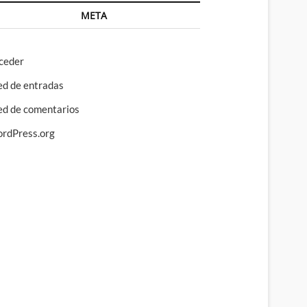
META
ceder
ed de entradas
ed de comentarios
rdPress.org