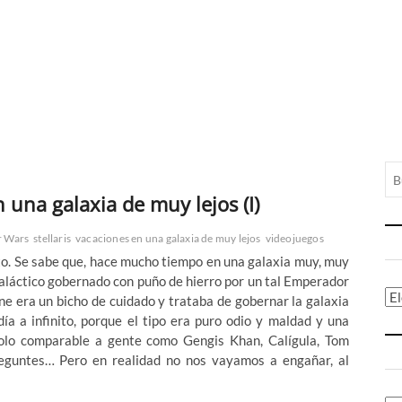
 una galaxia de muy lejos (I)
r Wars
stellaris
vacaciones en una galaxia de muy lejos
videojuegos
to. Se sabe que, hace mucho tiempo en una galaxia muy, muy
galáctico gobernado con puño de hierro por un tal Emperador
Ca
tine era un bicho de cuidado y trataba de gobernar la galaxia
ía a infinito, porque el tipo era puro odio y maldad y una
solo comparable a gente como Gengis Khan, Calígula, Tom
reguntes… Pero en realidad no nos vayamos a engañar, al