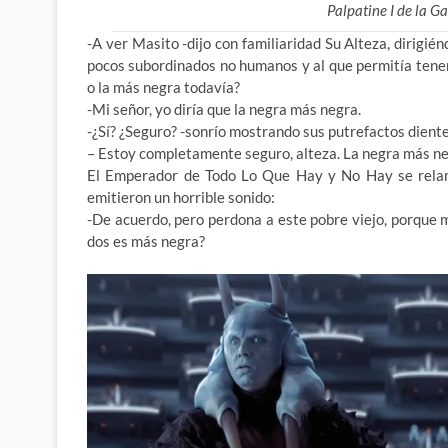
Palpatine I de la G
-A ver Masito -dijo con familiaridad Su Alteza, dirig
pocos subordinados no humanos y al que
permitía tener
o la más negra todavía?
-Mi señor, yo diría que la negra más negra.
-¿Sí? ¿Seguro? -sonrío mostrando sus putrefactos dient
– Estoy completamente seguro, alteza. La negra más n
El Emperador de Todo Lo Que Hay y No Hay se relamió
emitieron un horrible sonido:
-De acuerdo, pero perdona a este pobre viejo, porque m
dos es más negra?