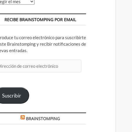
chivos
RECIBE BRAINSTOMPING POR EMAIL
troduce tu correo electrónico para suscribirte
este Brainstomping y recibir notificaciones de
evas entradas.
rección
rreo
ectrónico
Suscribir
BRAINSTOMPING