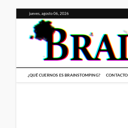
Saltar
jueves, agosto 06, 2026
al
contenido
¿QUÉ CUERNOS ES BRAINSTOMPING?
CONTACTO