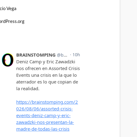
cío Vega
rdPress.org