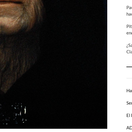
Pa
ha
Pi
en
¿S
Cl
Ha
Se
El
AD