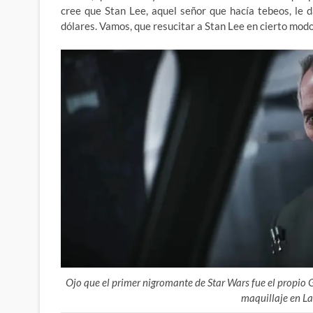
cree que Stan Lee, aquel señor que hacía tebeos, le d
dólares. Vamos, que resucitar a Stan Lee en cierto modo
Ojo que el primer nigromante de Star Wars fue el propio 
maquillaje en La