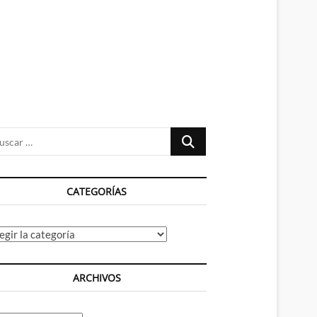
n
ú
Buscar
…
CATEGORÍAS
tegorías
ARCHIVOS