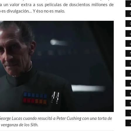
a un valor extra a sus películas de doscientos millones de
 es divulgación… Y éso no es malo.
George Lucas cuando resucitó a Peter Cushing con una torta de
 venganza de los Sith.