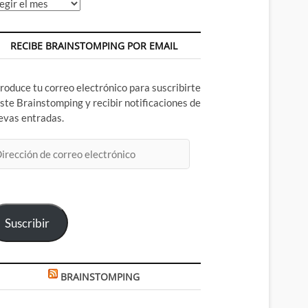
chivos
RECIBE BRAINSTOMPING POR EMAIL
troduce tu correo electrónico para suscribirte
este Brainstomping y recibir notificaciones de
evas entradas.
rección
rreo
ectrónico
Suscribir
BRAINSTOMPING