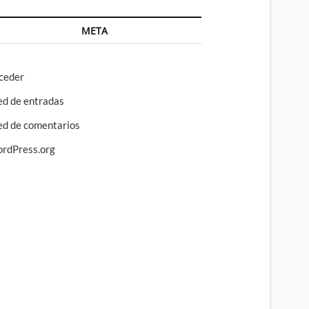
META
ceder
ed de entradas
ed de comentarios
rdPress.org