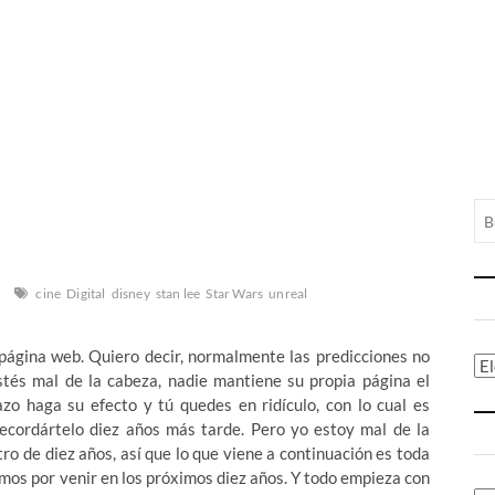
cine
Digital
disney
stan lee
Star Wars
unreal
a página web. Quiero decir, normalmente las predicciones no
Ca
tés mal de la cabeza, nadie mantiene su propia página el
azo haga su efecto y tú quedes en ridículo, con lo cual es
recordártelo diez años más tarde. Pero yo estoy mal de la
ro de diez años, así que lo que viene a continuación es toda
nemos por venir en los próximos diez años. Y todo empieza con