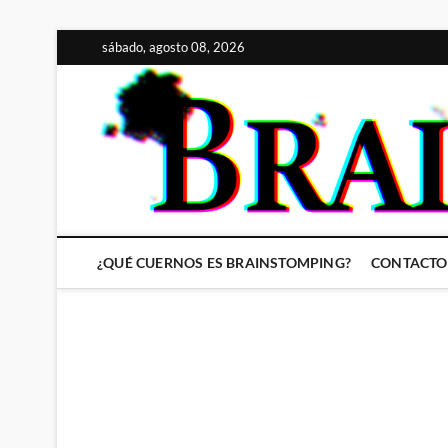
Saltar
sábado, agosto 08, 2026
al
contenido
¿QUÉ CUERNOS ES BRAINSTOMPING?
CONTACTO