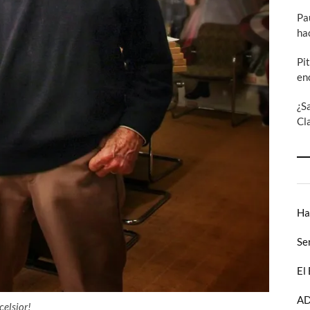
Pa
ha
Pi
en
¿S
Cl
Ha
Se
El
AD
celsior!