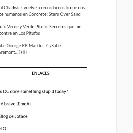
ul Chadwick vuelve a recordarnos lo que nos
ce humanos en Concrete: Stars Over Sand
tufo Verde y Verde Pitufo: Secretos que me
contré en Los Pitufos
abe George RR Martin…?: ¿Sabe
aremont…? (II)
ENLACES
s DC done something stupid today?
ré breve (EmeA)
 Blog de Jotace
LO!