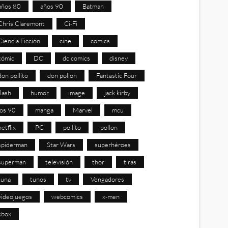
años 80
años 90
Batman
Chris Claremont
Ci-Fi
Ciencia Ficción
cine
comics
cómic
DC
dc comics
disney
don pollito
don pollon
Fantastic Four
flash
humor
image
jack kirby
los 90
manga
Marvel
mcu
netflix
PC
pollito
pollon
spiderman
Star Wars
superhéroes
superman
televisión
thor
tiras
tuna
tunos
tv
Vengadores
videojuegos
webcomics
x-men
xbox