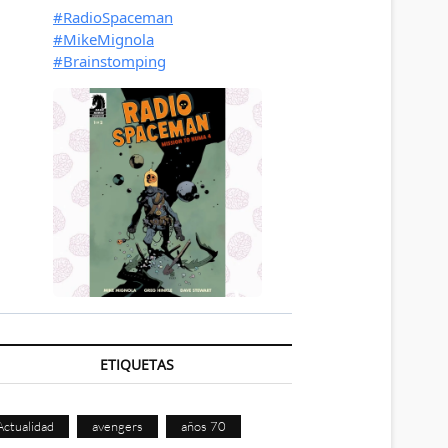
ETIQUETAS
Actualidad
avengers
años 70