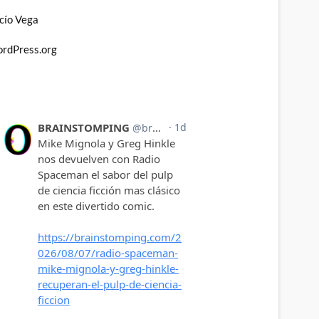
cío Vega
rdPress.org