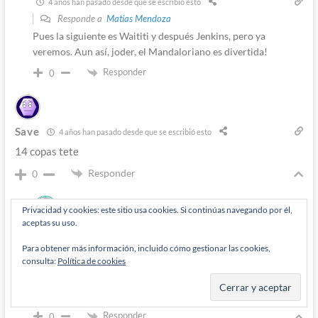
4 años han pasado desde que se escribió esto
Responde a
Matías Mendoza
Pues la siguiente es Waititi y después Jenkins, pero ya
veremos. Aun así, joder, el Mandaloriano es divertida!
Responder
0
Save
4 años han pasado desde que se escribió esto
14 copas tete
Responder
0
Privacidad y cookies: este sitio usa cookies. Si continúas navegando por él,
Autor
aceptas su uso.
Diógenes Pantarújez
4 años han pasado desde que se escribió esto
Para obtener más información, incluido cómo gestionar las cookies,
consulta:
Política de cookies
Responde a
Save
https://twitter.com/realmadrid/status/153101382660641587
4
Responder
0