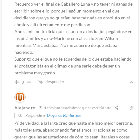
Recuerdo ver el final de Caballero Luna y no tener ni ganas de
escribir sobre ello, porque llegó un momento en el que
decidieron que ya no querían basarse nada en absoluto en el
cómic y allí directamente me perdieron.
Ahora mismo te diría que recuerdo a dos kaijus pegándose en
las pirámides y a no-Marlene con alas a lo Sam Wilson
mientras Marc estaba… No me acuerdo de que estaba
haciendo.
Supongo que el que no te acuerdes de lo que estaba haciendo
el protagonista en el clímax de una serie debe de ser un
problema muy gordo..
Responder
0
Alejandro
4 años han pasado desde que se escribió esto
Responde a
Diógenes Pantarújez
«
Y de verdad, a la larga creo que hasta me hizo mejor persona,
más tolerante, abandonando fanatismos irracionales como
querer que las adaptaciones de cómics sean literales y cosas