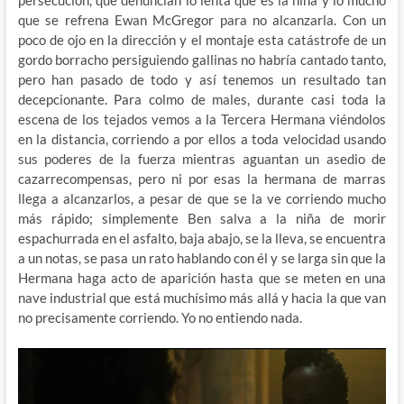
persecución, que denuncian lo lenta que es la niña y lo mucho
que se refrena Ewan McGregor para no alcanzarla. Con un
poco de ojo en la dirección y el montaje esta catástrofe de un
gordo borracho persiguiendo gallinas no habría cantado tanto,
pero han pasado de todo y así tenemos un resultado tan
decepcionante. Para colmo de males, durante casi toda la
escena de los tejados vemos a la Tercera Hermana viéndolos
en la distancia, corriendo a por ellos a toda velocidad usando
sus poderes de la fuerza mientras aguantan un asedio de
cazarrecompensas, pero ni por esas la hermana de marras
llega a alcanzarlos, a pesar de que se la ve corriendo mucho
más rápido; simplemente Ben salva a la niña de morir
espachurrada en el asfalto, baja abajo, se la lleva, se encuentra
a un notas, se pasa un rato hablando con él y se larga sin que la
Hermana haga acto de aparición hasta que se meten en una
nave industrial que está muchísimo más allá y hacia la que van
no precisamente corriendo. Yo no entiendo nada.