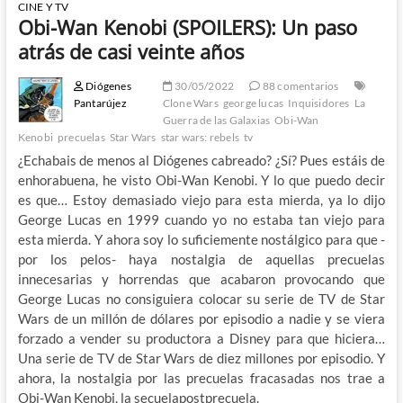
CINE Y TV
Obi-Wan Kenobi (SPOILERS): Un paso
atrás de casi veinte años
Diógenes
30/05/2022
88 comentarios
Pantarújez
Clone Wars
george lucas
Inquisidores
La
Guerra de las Galaxias
Obi-Wan
Kenobi
precuelas
Star Wars
star wars: rebels
tv
¿Echabais de menos al Diógenes cabreado? ¿Sí? Pues estáis de
enhorabuena, he visto Obi-Wan Kenobi. Y lo que puedo decir
es que… Estoy demasiado viejo para esta mierda, ya lo dijo
George Lucas en 1999 cuando yo no estaba tan viejo para
esta mierda. Y ahora soy lo suficiemente nostálgico para que -
por los pelos- haya nostalgia de aquellas precuelas
innecesarias y horrendas que acabaron provocando que
George Lucas no consiguiera colocar su serie de TV de Star
Wars de un millón de dólares por episodio a nadie y se viera
forzado a vender su productora a Disney para que hiciera…
Una serie de TV de Star Wars de diez millones por episodio. Y
ahora, la nostalgia por las precuelas fracasadas nos trae a
Obi-Wan Kenobi, la secuelapostprecuela.