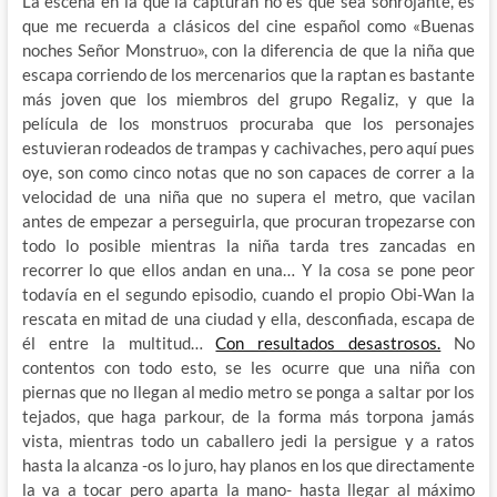
La escena en la que la capturan no es que sea sonrojante, es
que me recuerda a clásicos del cine español como «Buenas
noches Señor Monstruo», con la diferencia de que la niña que
escapa corriendo de los mercenarios que la raptan es bastante
más joven que los miembros del grupo Regaliz, y que la
película de los monstruos procuraba que los personajes
estuvieran rodeados de trampas y cachivaches, pero aquí pues
oye, son como cinco notas que no son capaces de correr a la
velocidad de una niña que no supera el metro, que vacilan
antes de empezar a perseguirla, que procuran tropezarse con
todo lo posible mientras la niña tarda tres zancadas en
recorrer lo que ellos andan en una… Y la cosa se pone peor
todavía en el segundo episodio, cuando el propio Obi-Wan la
rescata en mitad de una ciudad y ella, desconfiada, escapa de
él entre la multitud…
Con resultados desastrosos.
No
contentos con todo esto, se les ocurre que una niña con
piernas que no llegan al medio metro se ponga a saltar por los
tejados, que haga parkour, de la forma más torpona jamás
vista, mientras todo un caballero jedi la persigue y a ratos
hasta la alcanza -os lo juro, hay planos en los que directamente
la va a tocar pero aparta la mano- hasta llegar al máximo