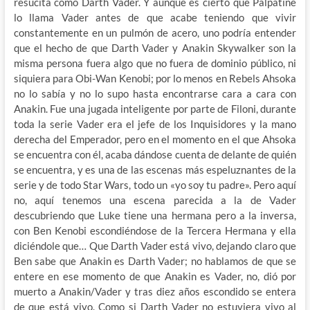
resucita como Darth Vader. Y aunque es cierto que Palpatine
lo llama Vader antes de que acabe teniendo que vivir
constantemente en un pulmón de acero, uno podría entender
que el hecho de que Darth Vader y Anakin Skywalker son la
misma persona fuera algo que no fuera de dominio público, ni
siquiera para Obi-Wan Kenobi; por lo menos en Rebels Ahsoka
no lo sabía y no lo supo hasta encontrarse cara a cara con
Anakin. Fue una jugada inteligente por parte de Filoni, durante
toda la serie Vader era el jefe de los Inquisidores y la mano
derecha del Emperador, pero en el momento en el que Ahsoka
se encuentra con él, acaba dándose cuenta de delante de quién
se encuentra, y es una de las escenas más espeluznantes de la
serie y de todo Star Wars, todo un «yo soy tu padre». Pero aquí
no, aquí tenemos una escena parecida a la de Vader
descubriendo que Luke tiene una hermana pero a la inversa,
con Ben Kenobi escondiéndose de la Tercera Hermana y ella
diciéndole que… Que Darth Vader está vivo, dejando claro que
Ben sabe que Anakin es Darth Vader; no hablamos de que se
entere en ese momento de que Anakin es Vader, no, dió por
muerto a Anakin/Vader y tras diez años escondido se entera
de que está vivo. Como si Darth Vader no estuviera vivo al