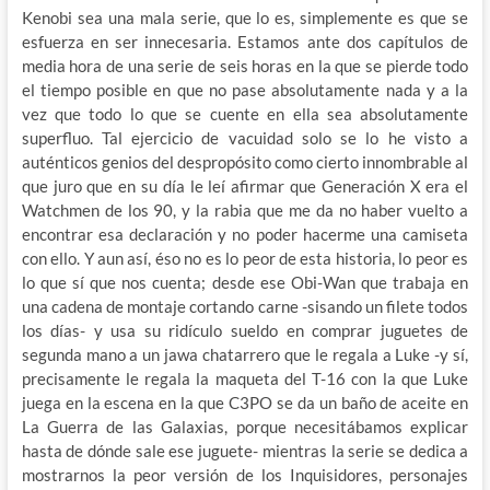
Kenobi sea una mala serie, que lo es, simplemente es que se
esfuerza en ser innecesaria. Estamos ante dos capítulos de
media hora de una serie de seis horas en la que se pierde todo
el tiempo posible en que no pase absolutamente nada y a la
vez que todo lo que se cuente en ella sea absolutamente
superfluo. Tal ejercicio de vacuidad solo se lo he visto a
auténticos genios del despropósito como cierto innombrable al
que juro que en su día le leí afirmar que Generación X era el
Watchmen de los 90, y la rabia que me da no haber vuelto a
encontrar esa declaración y no poder hacerme una camiseta
con ello. Y aun así, éso no es lo peor de esta historia, lo peor es
lo que sí que nos cuenta; desde ese Obi-Wan que trabaja en
una cadena de montaje cortando carne -sisando un filete todos
los días- y usa su ridículo sueldo en comprar juguetes de
segunda mano a un jawa chatarrero que le regala a Luke -y sí,
precisamente le regala la maqueta del T-16 con la que Luke
juega en la escena en la que C3PO se da un baño de aceite en
La Guerra de las Galaxias, porque necesitábamos explicar
hasta de dónde sale ese juguete- mientras la serie se dedica a
mostrarnos la peor versión de los Inquisidores, personajes