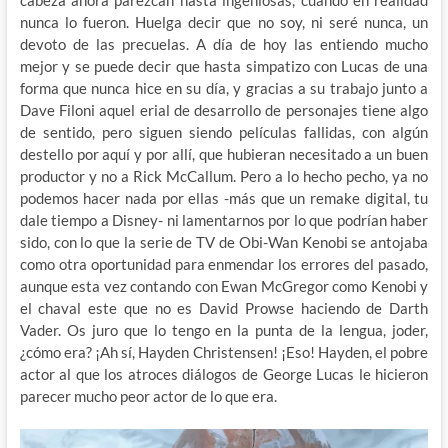
nunca lo fueron. Huelga decir que no soy, ni seré nunca, un
devoto de las precuelas. A día de hoy las entiendo mucho
mejor y se puede decir que hasta simpatizo con Lucas de una
forma que nunca hice en su día, y gracias a su trabajo junto a
Dave Filoni aquel erial de desarrollo de personajes tiene algo
de sentido, pero siguen siendo películas fallidas, con algún
destello por aquí y por allí, que hubieran necesitado a un buen
productor y no a Rick McCallum. Pero a lo hecho pecho, ya no
podemos hacer nada por ellas -más que un remake digital, tu
dale tiempo a Disney- ni lamentarnos por lo que podrían haber
sido, con lo que la serie de TV de Obi-Wan Kenobi se antojaba
como otra oportunidad para enmendar los errores del pasado,
aunque esta vez contando con Ewan McGregor como Kenobi y
el chaval este que no es David Prowse haciendo de Darth
Vader. Os juro que lo tengo en la punta de la lengua, joder,
¿cómo era? ¡Ah sí, Hayden Christensen! ¡Eso! Hayden, el pobre
actor al que los atroces diálogos de George Lucas le hicieron
parecer mucho peor actor de lo que era.