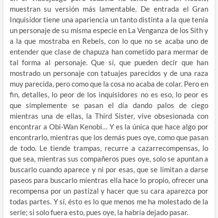
muestran su versión más lamentable. De entrada el Gran
Inquisidor tiene una apariencia un tanto distinta a la que tenía
un personaje de su misma especie en La Venganza de los Sith y
a la que mostraba en Rebels, con lo que no se acaba uno de
entender que clase de chapuza han cometido para mermar de
tal forma al personaje. Que sí, que pueden decir que han
mostrado un personaje con tatuajes parecidos y de una raza
muy parecida, pero como que la cosa no acaba de colar. Pero en
fin, detalles, lo peor de los inquisidores no es eso, lo peor es
que simplemente se pasan el día dando palos de ciego
mientras una de ellas, la Third Sister, vive obsesionada con
encontrar a Obi-Wan Kenobi… Y es la única que hace algo por
encontrarlo, mientras que los demás pues oye, como que pasan
de todo. Le tiende trampas, recurre a cazarrecompensas, lo
que sea, mientras sus compañeros pues oye, solo se apuntan a
buscarlo cuando aparece y ni por esas, que se limitan a darse
paseos para buscarlo mientras ella hace lo propio, ofrecer una
recompensa por un pastizal y hacer que su cara aparezca por
todas partes. Y sí, ésto es lo que menos me ha molestado de la
serie; si solo fuera esto, pues oye, la habría dejado pasar.