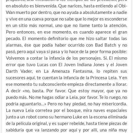
en absoluto es bienvenida. Que narices, hasta entiendo al Obi-
Wan muerto por dentro, que no ayuda a absolutamente a nadie
y vive en una cueva porque no sabe que lo mejor es esconderse
en un sitio más normal, uno que no llame tanto la atención.
Pero entonces, en ese momento, es cuando aparece el gran
pecado. El momento definitorio que me hizo saltar todas las
alarmas, ése que podía haber ocurrido con Bad Batch y no
pasó, pero aquí vaya si pasa y lo hace de la peor forma posible:
Volvemos a contar la infancia de los personajes. Sí. El mismo
error que tuvo Lucas con El Joven Indiana Jones y el Joven
Darth Vader, en La Amenaza Fantasma, lo repiten sus
sucesores aquí, te cuentan la infancia de la Princesa Leia. Y en
ese momento tu subconsciente empieza directamente a llorar.
A decir «no, basta. Por favor. Que estoy mayor, que ya no
puedo más. No me hagas odiar a Leia, por favor. Te lo ruego, no
podría aguantarlo…» Pero no hay piedad, no hay misericordia.
La nueva Leia corretea por el bosque, mira naves espaciales
junto a un robot como su hermano Luke en la escena eliminada
de la película original, y es super rebelde, hasta tiene piezas de
sabiduría que va lanzando por aquí y por allí, una niña muy