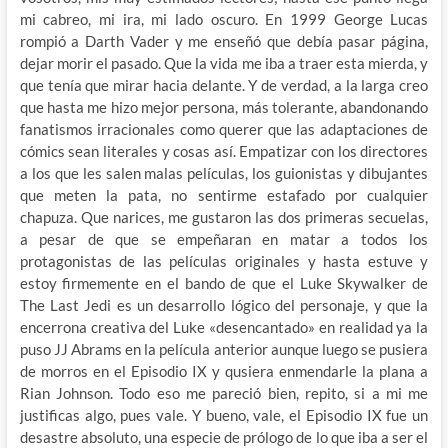
mi cabreo, mi ira, mi lado oscuro. En 1999 George Lucas
rompió a Darth Vader y me enseñó que debía pasar página,
dejar morir el pasado. Que la vida me iba a traer esta mierda, y
que tenía que mirar hacia delante. Y de verdad, a la larga creo
que hasta me hizo mejor persona, más tolerante, abandonando
fanatismos irracionales como querer que las adaptaciones de
cómics sean literales y cosas así. Empatizar con los directores
a los que les salen malas películas, los guionistas y dibujantes
que meten la pata, no sentirme estafado por cualquier
chapuza. Que narices, me gustaron las dos primeras secuelas,
a pesar de que se empeñaran en matar a todos los
protagonistas de las películas originales y hasta estuve y
estoy firmemente en el bando de que el Luke Skywalker de
The Last Jedi es un desarrollo lógico del personaje, y que la
encerrona creativa del Luke «desencantado» en realidad ya la
puso JJ Abrams en la película anterior aunque luego se pusiera
de morros en el Episodio IX y qusiera enmendarle la plana a
Rian Johnson. Todo eso me pareció bien, repito, si a mi me
justificas algo, pues vale. Y bueno, vale, el Episodio IX fue un
desastre absoluto, una especie de prólogo de lo que iba a ser el