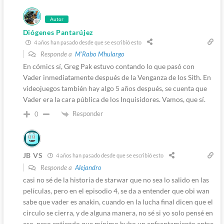
Autor
Diógenes Pantarújez
4 años han pasado desde que se escribió esto
Responde a
M'Rabo Mhulargo
En cómics sí, Greg Pak estuvo contando lo que pasó con
Vader inmediatamente después de la Venganza de los Sith. En
videojuegos también hay algo 5 años después, se cuenta que
Vader era la cara pública de los Inquisidores. Vamos, que sí.
Responder
0
JB VS
4 años han pasado desde que se escribió esto
Responde a
Alejandro
casi no sé de la historia de starwar que no sea lo salido en las
películas, pero en el episodio 4, se da a entender que obi wan
sabe que vader es anakin, cuando en la lucha final dicen que el
circulo se cierra, y de alguna manera, no sé si yo solo pensé en
eso, pero entiendo que mínimo hubo un enfrentamiento entre