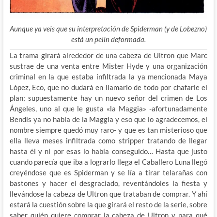
Aunque ya veis que su interpretación de Spiderman (y de Lobezno)
está un pelín deformada.
La trama girará alrededor de una cabeza de Ultron que Marc
sustrae de una venta entre Mister Hyde y una organización
criminal en la que estaba infiltrada la ya mencionada Maya
López, Eco, que no dudará en llamarlo de todo por chafarle el
plan; supuestamente hay un nuevo señor del crimen de Los
Ángeles, uno al que le gusta «la Maggia» -afortunadamente
Bendis ya no habla de la Maggia y eso que lo agradecemos, el
nombre siempre quedó muy raro- y que es tan misterioso que
ella lleva meses infiltrada como stripper tratando de llegar
hasta él y ni por esas lo había conseguido… Hasta que justo
cuando parecía que iba a lograrlo llega el Caballero Luna llegó
creyéndose que es Spiderman y se lía a tirar telarañas con
bastones y hacer el desgraciado, reventándoles la fiesta y
llevándose la cabeza de Ultron que trataban de comprar. Y ahí
estará la cuestión sobre la que girará el resto de la serie, sobre
saber quién quiere comprar la cabeza de Ultron y para qué