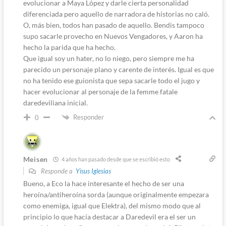
evolucionar a Maya López y darle cierta personalidad
diferenciada pero aquello de narradora de historias no caló.
O, más bien, todos han pasado de aquello. Bendis tampoco
supo sacarle provecho en Nuevos Vengadores, y Aaron ha
hecho la parida que ha hecho.
Que igual soy un hater, no lo niego, pero siempre me ha
parecido un personaje plano y carente de interés. Igual es que
no ha tenido ese guionista que sepa sacarle todo el jugo y
hacer evolucionar al personaje de la femme fatale
daredeviliana inicial.
Responder
0
Meisen
4 años han pasado desde que se escribió esto
Responde a
Yisus Iglesias
Bueno, a Eco la hace interesante el hecho de ser una
heroína/antiheroína sorda (aunque originalmente empezara
como enemiga, igual que Elektra), del mismo modo que al
principio lo que hacía destacar a Daredevil era el ser un