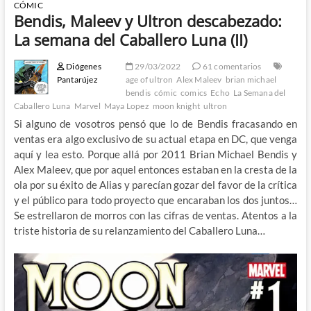
CÓMIC
Bendis, Maleev y Ultron descabezado:
La semana del Caballero Luna (II)
Diógenes
29/03/2022
61 comentarios
Pantarújez
age of ultron
Alex Maleev
brian michael
bendis
cómic
comics
Echo
La Semana del
Caballero Luna
Marvel
Maya Lopez
moon knight
ultron
Si alguno de vosotros pensó que lo de Bendis fracasando en
ventas era algo exclusivo de su actual etapa en DC, que venga
aquí y lea esto. Porque allá por 2011 Brian Michael Bendis y
Alex Maleev, que por aquel entonces estaban en la cresta de la
ola por su éxito de Alias y parecían gozar del favor de la crítica
y el público para todo proyecto que encaraban los dos juntos…
Se estrellaron de morros con las cifras de ventas. Atentos a la
triste historia de su relanzamiento del Caballero Luna…