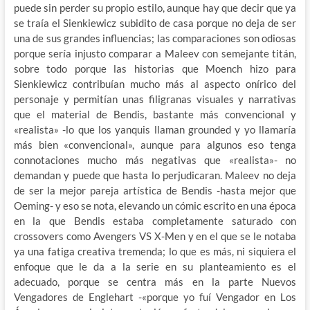
puede sin perder su propio estilo, aunque hay que decir que ya
se traía el Sienkiewicz subidito de casa porque no deja de ser
una de sus grandes influencias; las comparaciones son odiosas
porque sería injusto comparar a Maleev con semejante titán,
sobre todo porque las historias que Moench hizo para
Sienkiewicz contribuían mucho más al aspecto onírico del
personaje y permitían unas filigranas visuales y narrativas
que el material de Bendis, bastante más convencional y
«realista» -lo que los yanquis llaman grounded y yo llamaría
más bien «convencional», aunque para algunos eso tenga
connotaciones mucho más negativas que «realista»- no
demandan y puede que hasta lo perjudicaran. Maleev no deja
de ser la mejor pareja artística de Bendis -hasta mejor que
Oeming- y eso se nota, elevando un cómic escrito en una época
en la que Bendis estaba completamente saturado con
crossovers como Avengers VS X-Men y en el que se le notaba
ya una fatiga creativa tremenda; lo que es más, ni siquiera el
enfoque que le da a la serie en su planteamiento es el
adecuado, porque se centra más en la parte Nuevos
Vengadores de Englehart -«porque yo fuí Vengador en Los