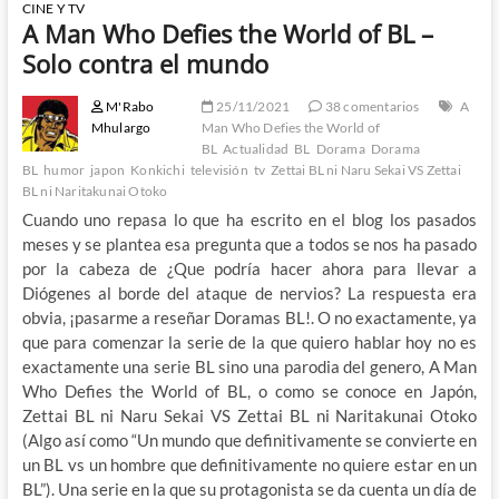
CINE Y TV
A Man Who Defies the World of BL –
Solo contra el mundo
M'Rabo
25/11/2021
38 comentarios
A
Mhulargo
Man Who Defies the World of
BL
Actualidad
BL
Dorama
Dorama
BL
humor
japon
Konkichi
televisión
tv
Zettai BL ni Naru Sekai VS Zettai
BL ni Naritakunai Otoko
Cuando uno repasa lo que ha escrito en el blog los pasados
meses y se plantea esa pregunta que a todos se nos ha pasado
por la cabeza de ¿Que podría hacer ahora para llevar a
Diógenes al borde del ataque de nervios? La respuesta era
obvia, ¡pasarme a reseñar Doramas BL!. O no exactamente, ya
que para comenzar la serie de la que quiero hablar hoy no es
exactamente una serie BL sino una parodia del genero, A Man
Who Defies the World of BL, o como se conoce en Japón,
Zettai BL ni Naru Sekai VS Zettai BL ni Naritakunai Otoko
(Algo así como “Un mundo que definitivamente se convierte en
un BL vs un hombre que definitivamente no quiere estar en un
BL”). Una serie en la que su protagonista se da cuenta un día de