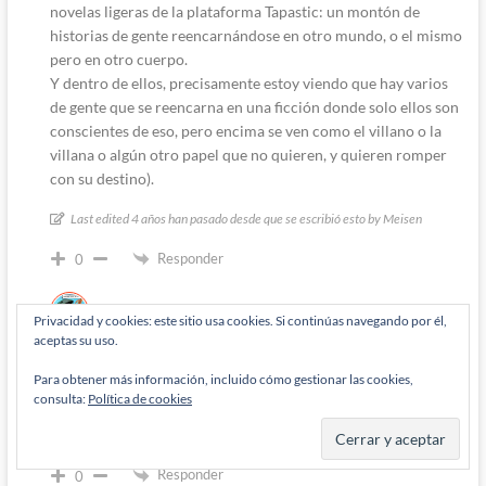
novelas ligeras de la plataforma Tapastic: un montón de
historias de gente reencarnándose en otro mundo, o el mismo
pero en otro cuerpo.
Y dentro de ellos, precisamente estoy viendo que hay varios
de gente que se reencarna en una ficción donde solo ellos son
conscientes de eso, pero encima se ven como el villano o la
villana o algún otro papel que no quieren, y quieren romper
con su destino).
Last edited 4 años han pasado desde que se escribió esto by Meisen
Responder
0
Admin
Privacidad y cookies: este sitio usa cookies. Si continúas navegando por él,
aceptas su uso.
Diógenes Pantarújez
4 años han pasado desde que se escribió esto
Para obtener más información, incluido cómo gestionar las cookies,
Responde a
Meisen
consulta:
Política de cookies
Sí, dice mucho de cómo deben de estar las cabezas en estos
tiempos que corren, ¿no?
Responder
0