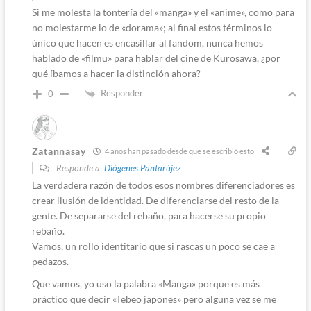
Si me molesta la tontería del «manga» y el «anime», como para
no molestarme lo de «dorama»; al final estos términos lo
único que hacen es encasillar al fandom, nunca hemos
hablado de «filmu» para hablar del cine de Kurosawa, ¿por
qué íbamos a hacer la distinción ahora?
Responder
0
Zatannasay
4 años han pasado desde que se escribió esto
Responde a
Diógenes Pantarújez
La verdadera razón de todos esos nombres diferenciadores es
crear ilusión de identidad. De diferenciarse del resto de la
gente. De separarse del rebaño, para hacerse su propio
rebaño.
Vamos, un rollo identitario que si rascas un poco se cae a
pedazos.
Que vamos, yo uso la palabra «Manga» porque es más
práctico que decir «Tebeo japones» pero alguna vez se me