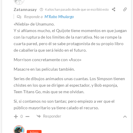
Zatannasay
4 años han pasado desde que se escribió esto
Responde a
M'Rabo Mhulargo
«Niebla» de Unamuno.
Y si afilamos mucho, el Quijote tiene momentos en que juegan
con la ruptura de los limites de la narrativa. No se rompe la
cuarta pared, pero él se sabe protagonista de su propio libro
de caballería que será leido en el futuro.
Morrison concretamente con «Asco»
Masacre en las películas también.
Series de dibujos animados unas cuantas. Los Simpson tienen
chistes en los que se dirigen al espectador, y Bob esponja,
Teen Titans Go, más que se me olvidan.
Sí, si contamos no son tantas; pero empiezo a ver que el
público mayoritario ya tiene calado el recurso.
Responder
0
Admin