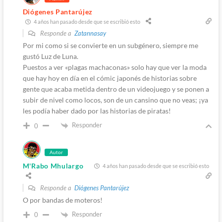
Diógenes Pantarújez
4 años han pasado desde que se escribió esto
Responde a
Zatannasay
Por mi como si se convierte en un subgénero, siempre me
gustó Luz de Luna.
Puestos a ver «plagas machaconas» solo hay que ver la moda
que hay hoy en día en el cómic japonés de historias sobre
gente que acaba metida dentro de un videojuego y se ponen a
subir de nivel como locos, son de un cansino que no veas; ¡ya
les podía haber dado por las historias de piratas!
Responder
0
Autor
M'Rabo Mhulargo
4 años han pasado desde que se escribió esto
Responde a
Diógenes Pantarújez
O por bandas de moteros!
Responder
0