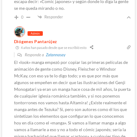
escapa decir: «Comic japones» y según donde lo diga la gente
se me queda mirando o no.
Responder
0
Admin
Diógenes Pantarújez
4 años han pasado desde que se escribió esto
Responde a
Zatannasay
El «look» manga empezó por copiar las primeras películas de
animación de gente como Disney, Fleischer o Windsor
McKay, con eso ya te lo digo todo; y es que por más que
algunos se empeñen en decir que las ilustraciones del Genji
Monogatari ya eran un manga hace cosa de mil años, la puerta
de cualquier iglesia románica también, y si nos ponemos
tontorrones nos vamos hasta Altamira! ¿Existe realmente el
manga antes de Tezuka? Sí, pero son autores como él los que
sintetizan los elementos que configuran lo que conocemos
hoy en día como el «manga». Si vamos a llamar manga a algo
vamos a llamarle a eso y no a todo el cómic japonés; sería la
misma barbaridad que llamar «cartoon» a cualquier tipo de