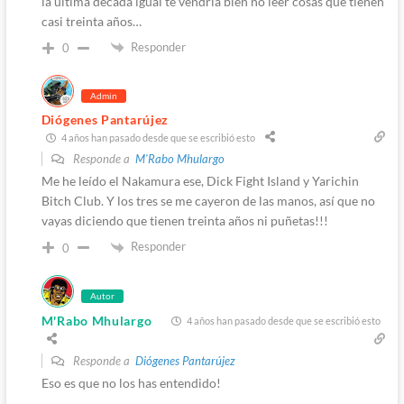
la ultima decada igual te vendría bien no leer cosas que tienen
casi treinta años…
Responder
0
Admin
Diógenes Pantarújez
4 años han pasado desde que se escribió esto
Responde a
M'Rabo Mhulargo
Me he leído el Nakamura ese, Dick Fight Island y Yarichin
Bitch Club. Y los tres se me cayeron de las manos, así que no
vayas diciendo que tienen treinta años ni puñetas!!!
Responder
0
Autor
M'Rabo Mhulargo
4 años han pasado desde que se escribió esto
Responde a
Diógenes Pantarújez
Eso es que no los has entendido!