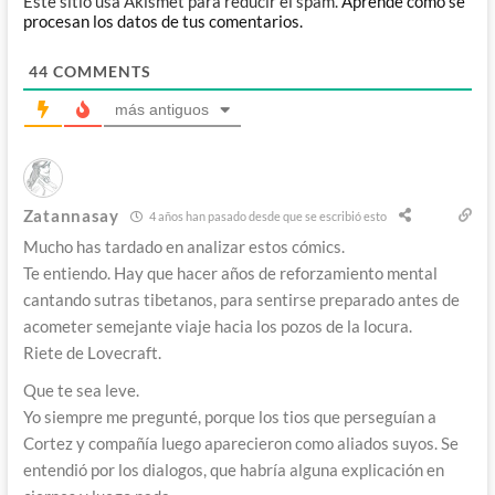
Este sitio usa Akismet para reducir el spam.
Aprende cómo se
procesan los datos de tus comentarios.
44
COMMENTS
más antiguos
Zatannasay
4 años han pasado desde que se escribió esto
Mucho has tardado en analizar estos cómics.
Te entiendo. Hay que hacer años de reforzamiento mental
cantando sutras tibetanos, para sentirse preparado antes de
acometer semejante viaje hacia los pozos de la locura.
Riete de Lovecraft.
Que te sea leve.
Yo siempre me pregunté, porque los tios que perseguían a
Cortez y compañía luego aparecieron como aliados suyos. Se
entendió por los dialogos, que habría alguna explicación en