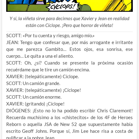
Y sí, la viñeta sirve para decirnos que Xavier y Jean en realidad
están con Cíclope. ¡Pero que horror de viñeta!
SCOTT: «Por tu cuenta y riesgo, amigo mío.»
JEAN: Tengo que confesar que, por más arrogante e irritante
que me parezca Gambito… Estos ojos, esa sonrisa, ese
cuerpo… Le quita a una el aliento.
SCOTT: Oh, ¿sí? Cuando se presente la próxima ocasión
recuérdame que le tire un camión encima.
XAVIER: (telepáticamente) Cíclope.
SCOTT: Un camión grande.
XAVIER: (telepáticamente) ¡Cíclope!
SCOTT: Un camión enorme.
XAVIER: (gritando) ¡Cíclope!
DIÓGENES: ¡Esto no lo ha podido escribir Chris Claremont!
Recuerda muchísimo a los «chistecitos» de los 4F de Heroes
Reborn o aquella JSA de New 52 que supuestamente había
escrito Geoff Johns. Porque sí, Jim Lee hace risa a costa de
nulificar a la pobre Jean.