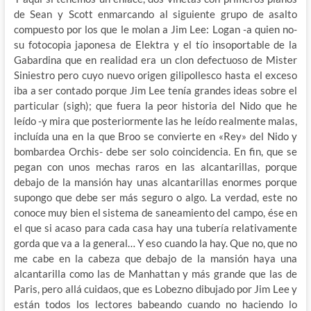
de Sean y Scott enmarcando al siguiente grupo de asalto
compuesto por los que le molan a Jim Lee: Logan -a quien no-
su fotocopia japonesa de Elektra y el tío insoportable de la
Gabardina que en realidad era un clon defectuoso de Mister
Siniestro pero cuyo nuevo origen gilipollesco hasta el exceso
iba a ser contado porque Jim Lee tenía grandes ideas sobre el
particular (sigh); que fuera la peor historia del Nido que he
leído -y mira que posteriormente las he leído realmente malas,
incluída una en la que Broo se convierte en «Rey» del Nido y
bombardea Orchis- debe ser solo coincidencia. En fin, que se
pegan con unos mechas raros en las alcantarillas, porque
debajo de la mansión hay unas alcantarillas enormes porque
supongo que debe ser más seguro o algo. La verdad, este no
conoce muy bien el sistema de saneamiento del campo, ése en
el que si acaso para cada casa hay una tubería relativamente
gorda que va a la general… Y eso cuando la hay. Que no, que no
me cabe en la cabeza que debajo de la mansión haya una
alcantarilla como las de Manhattan y más grande que las de
Paris, pero allá cuidaos, que es Lobezno dibujado por Jim Lee y
están todos los lectores babeando cuando no haciendo lo