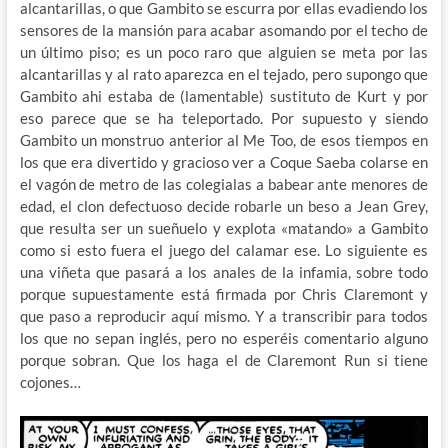
alcantarillas, o que Gambito se escurra por ellas evadiendo los
sensores de la mansión para acabar asomando por el techo de
un último piso; es un poco raro que alguien se meta por las
alcantarillas y al rato aparezca en el tejado, pero supongo que
Gambito ahi estaba de (lamentable) sustituto de Kurt y por
eso parece que se ha teleportado. Por supuesto y siendo
Gambito un monstruo anterior al Me Too, de esos tiempos en
los que era divertido y gracioso ver a Coque Saeba colarse en
el vagón de metro de las colegialas a babear ante menores de
edad, el clon defectuoso decide robarle un beso a Jean Grey,
que resulta ser un sueñuelo y explota «matando» a Gambito
como si esto fuera el juego del calamar ese. Lo siguiente es
una viñeta que pasará a los anales de la infamia, sobre todo
porque supuestamente está firmada por Chris Claremont y
que paso a reproducir aquí mismo. Y a transcribir para todos
los que no sepan inglés, pero no esperéis comentario alguno
porque sobran. Que los haga el de Claremont Run si tiene
cojones…