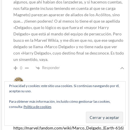
algunos, que ahí habían dos lanzaderas, y si hacemos cuentas,
nos falta gente incluso teniendo en cuenta al que se carga
Magneto) parezcan aparecer de aliados de los Acólitos, sino
que… ¡tienen poderes! O al menos lo tiene el que se apellida
«Delgado», que lo lógico es que fuera el «mayor Harry
Delgado» que está al mando del equipo de persecución. Pero
busco en la Marvel Wikia, y me dicen que no, que ese segundo
delgado se llama «Marco Delgado» y no tiene nada que ver
con «Harry Delgado», cuyo destino final se desconoce. Es todo
un sinsentido, vaya.
Responder
0
Privacidad y cookies: este sitio usa cookies. Si continúas navegando por él,
aceptas su uso.
Payton Wynn
4 años han pasado desde que se escribió esto
Para obtener más información, incluido cómo gestionar las cookies,
Responde a
Payton Wynn
consulta:
Política de cookies
Uf, miro los comentarios de la página dedicada a «Marco
Delgado», y es para llevarse las manos a la cabeza:
https://marvel.fandom.com/wiki/Marco_Delgado_(Earth-616)