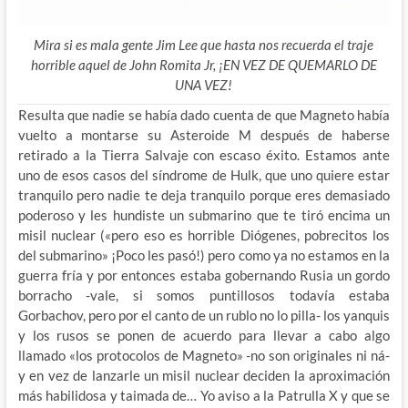
Mira si es mala gente Jim Lee que hasta nos recuerda el traje
horrible aquel de John Romita Jr, ¡EN VEZ DE QUEMARLO DE
UNA VEZ!
Resulta que nadie se había dado cuenta de que Magneto había
vuelto a montarse su Asteroide M después de haberse
retirado a la Tierra Salvaje con escaso éxito. Estamos ante
uno de esos casos del síndrome de Hulk, que uno quiere estar
tranquilo pero nadie te deja tranquilo porque eres demasiado
poderoso y les hundiste un submarino que te tiró encima un
misil nuclear («pero eso es horrible Diógenes, pobrecitos los
del submarino» ¡Poco les pasó!) pero como ya no estamos en la
guerra fría y por entonces estaba gobernando Rusia un gordo
borracho -vale, si somos puntillosos todavía estaba
Gorbachov, pero por el canto de un rublo no lo pilla- los yanquis
y los rusos se ponen de acuerdo para llevar a cabo algo
llamado «los protocolos de Magneto» -no son originales ni ná-
y en vez de lanzarle un misil nuclear deciden la aproximación
más habilidosa y taimada de… Yo aviso a la Patrulla X y que se