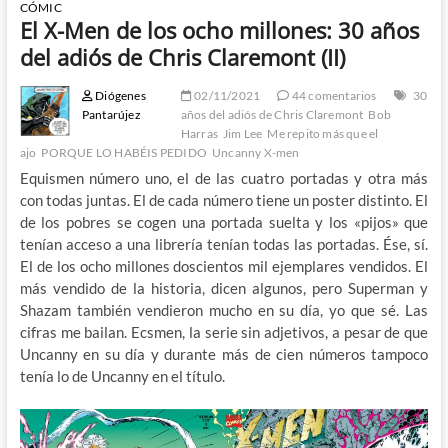
CÓMIC
El X-Men de los ocho millones: 30 años
del adiós de Chris Claremont (II)
Diógenes
02/11/2021
44 comentarios
30
Pantarújez
años del adiós de Chris Claremont
Bob
Harras
Jim Lee
Me repito más que el
ajo
PORQUE LO HABÉIS PEDIDO
Uncanny X-men
Equismen número uno, el de las cuatro portadas y otra más
con todas juntas. El de cada número tiene un poster distinto. El
de los pobres se cogen una portada suelta y los «pijos» que
tenían acceso a una librería tenían todas las portadas. Ése, sí.
El de los ocho millones doscientos mil ejemplares vendidos. El
más vendido de la historia, dicen algunos, pero Superman y
Shazam también vendieron mucho en su día, yo que sé. Las
cifras me bailan. Ecsmen, la serie sin adjetivos, a pesar de que
Uncanny en su día y durante más de cien números tampoco
tenía lo de Uncanny en el título.