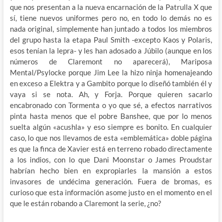
que nos presentan a la nueva encarnación de la Patrulla X que
sí, tiene nuevos uniformes pero no, en todo lo demás no es
nada original, simplemente han juntado a todos los miembros
del grupo hasta la etapa Paul Smith -excepto Kaos y Polaris,
esos tenían la lepra- y les han adosado a Júbilo (aunque en los
números de Claremont no aparecerá), Mariposa
Mental/Psylocke porque Jim Lee la hizo ninja homenajeando
en exceso a Elektra y a Gambito porque lo diseñó también él y
vaya si se nota. Ah, y Forja. Porque quieren sacarlo
encabronado con Tormenta o yo que sé, a efectos narrativos
pinta hasta menos que el pobre Banshee, que por lo menos
suelta algún «acushla» y eso siempre es bonito. En cualquier
caso, lo que nos llevamos de esta «emblemática» doble página
es que la finca de Xavier está en terreno robado directamente
a los indios, con lo que Dani Moonstar o James Proudstar
habrían hecho bien en expropiarles la mansión a estos
invasores de undécima generación. Fuera de bromas, es
curioso que esta información asome justo en el momento en el
que le están robando a Claremont la serie, ¿no?