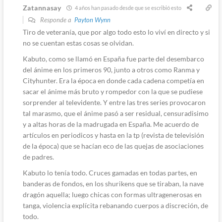
Zatannasay
4 años han pasado desde que se escribió esto
Responde a
Payton Wynn
Tiro de veteranía, que por algo todo esto lo viví en directo y si
no se cuentan estas cosas se olvidan.
Kabuto, como se llamó en España fue parte del desembarco
del ánime en los primeros 90, junto a otros como Ranma y
Cityhunter. Era la época en donde cada cadena competía en
sacar el ánime más bruto y rompedor con la que se pudiese
sorprender al televidente. Y entre las tres series provocaron
tal marasmo, que el ánime pasó a ser residual, censuradisimo
y a altas horas de la madrugada en España. Me acuerdo de
artículos en periodicos y hasta en la tp (revista de televisión
de la época) que se hacían eco de las quejas de asociaciones
de padres.
Kabuto lo tenía todo. Cruces gamadas en todas partes, en
banderas de fondos, en los shurikens que se tiraban, la nave
dragón aquella; luego chicas con formas ultragenerosas en
tanga, violencia explícita rebanando cuerpos a discreción, de
todo.