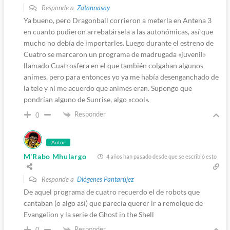
Responde a
Zatannasay
Ya bueno, pero Dragonball corrieron a meterla en Antena 3
en cuanto pudieron arrebatársela a las autonómicas, así que
mucho no debía de importarles. Luego durante el estreno de
Cuatro se marcaron un programa de madrugada «juvenil»
llamado Cuatrosfera en el que también colgaban algunos
animes, pero para entonces yo ya me había desenganchado de
la tele y ni me acuerdo que animes eran. Supongo que
pondrían alguno de Sunrise, algo «cool».
Responder
0
Autor
M'Rabo Mhulargo
4 años han pasado desde que se escribió esto
Responde a
Diógenes Pantarújez
De aquel programa de cuatro recuerdo el de robots que
cantaban (o algo así) que parecía querer ir a remolque de
Evangelion y la serie de Ghost in the Shell
Responder
0