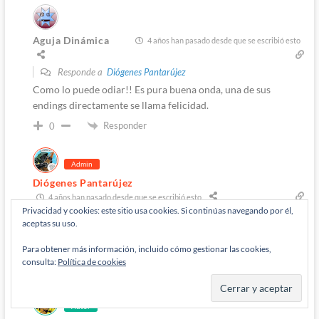
Aguja Dinámica
4 años han pasado desde que se escribió esto
Responde a
Diógenes Pantarújez
Como lo puede odiar!! Es pura buena onda, una de sus
endings directamente se llama felicidad.
Responder
0
Admin
Diógenes Pantarújez
4 años han pasado desde que se escribió esto
Privacidad y cookies: este sitio usa cookies. Si continúas navegando por él,
Responde a
Aguja Dinámica
aceptas su uso.
M’Rabo no conoce la felicidad, solo un veneno llamado
nostalgia que no le permite pasar más allá de los 80!
Para obtener más información, incluido cómo gestionar las cookies,
consulta:
Política de cookies
Responder
0
Autor