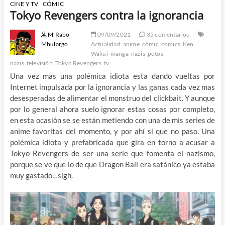
CINE Y TV
CÓMIC
Tokyo Revengers contra la ignorancia
M'Rabo
09/09/2021
35 comentarios
Mhulargo
Actualidad
anime
cómic
comics
Ken
Wakui
manga
nazis
putos
nazis
televisión
Tokyo Revengers
tv
Una vez mas una polémica idiota esta dando vueltas por
Internet impulsada por la ignorancia y las ganas cada vez mas
desesperadas de alimentar el monstruo del clickbait. Y aunque
por lo general ahora suelo ignorar estas cosas por completo,
en esta ocasión se se están metiendo con una de mis series de
anime favoritas del momento, y por ahí si que no paso. Una
polémica idiota y prefabricada que gira en torno a acusar a
Tokyo Revengers de ser una serie que fomenta el nazismo,
porque se ve que lo de que Dragon Ball era satánico ya estaba
muy gastado…sigh.