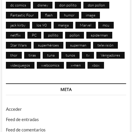
dc comics
disney
don pollito
don pollon
Fantastic Four
flash
humor
image
jack kirby
los 90
manga
Marvel
mcu
netflix
PC
pollito
pollon
spiderman
Star Wars
superhéroes
superman
televisión
thor
tiras
tuna
tunos
tv
Vengadores
videojuegos
webcomics
x-men
xbox
META
Acceder
Feed de entradas
Feed de comentarios