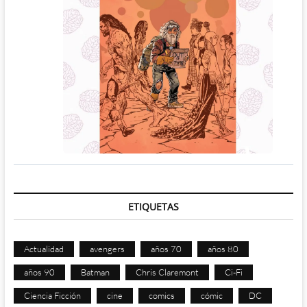
ETIQUETAS
Actualidad
avengers
años 70
años 80
años 90
Batman
Chris Claremont
Ci-Fi
Ciencia Ficción
cine
comics
cómic
DC