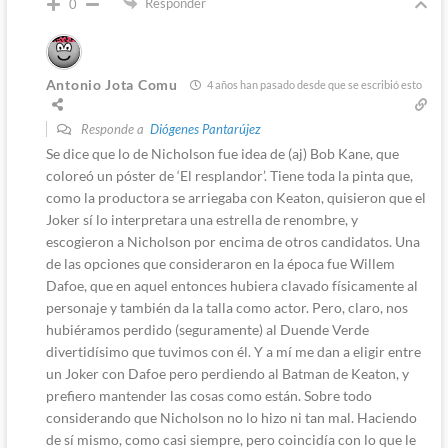
Responder
0
Antonio Jota Comu
4 años han pasado desde que se escribió esto
Responde a
Diógenes Pantarújez
Se dice que lo de Nicholson fue idea de (aj) Bob Kane, que
coloreó un póster de ‘El resplandor’. Tiene toda la pinta que,
como la productora se arriegaba con Keaton, quisieron que el
Joker sí lo interpretara una estrella de renombre, y
escogieron a Nicholson por encima de otros candidatos. Una
de las opciones que consideraron en la época fue Willem
Dafoe, que en aquel entonces hubiera clavado físicamente al
personaje y también da la talla como actor. Pero, claro, nos
hubiéramos perdido (seguramente) al Duende Verde
divertidísimo que tuvimos con él. Y a mí me dan a eligir entre
un Joker con Dafoe pero perdiendo al Batman de Keaton, y
prefiero mantender las cosas como están. Sobre todo
considerando que Nicholson no lo hizo ni tan mal. Haciendo
de sí mismo, como casi siempre, pero coincidía con lo que le