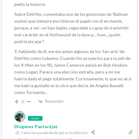
pedía la historia.
Sobre DeVitto, comentaba uno de los guionistas de ‘Batman
vuelve’ que siempre escribieron el papel con él en mente,
porque, a ver: un tipo bajito, regordete y capaz de transmitir
mal carácter en el Hollywood de la época… hum, ¿quién
podría encajar?
Y, hablando de él, me encantan algunos de los ‘fan-arts’ de
DeVitto como Lobezno. Cuando hio proyectos para la peli de
los X-Men en los 90, James Cameron pensó en Bob Hoskins
como Logan. Parece una elección extraña, pero a mí me
habría dado el pego totalmente. Curiosamente, lo que no sé si
me habría gustado es lo otro que decía, de Angela Bassett
como Tormenta…
Responder
0
Autor
Diógenes Pantarújez
4 años han pasado desde que se escribió esto