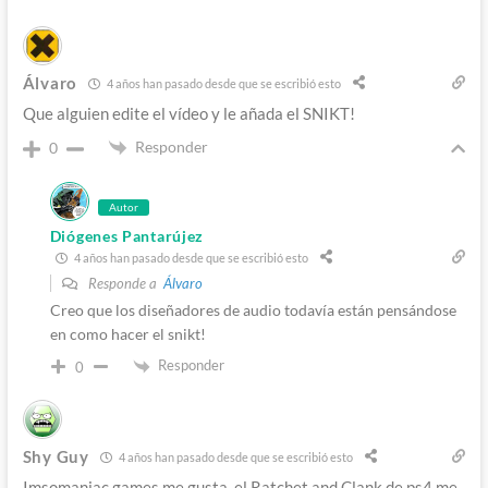
Álvaro
4 años han pasado desde que se escribió esto
Que alguien edite el vídeo y le añada el SNIKT!
Responder
0
Autor
Diógenes Pantarújez
4 años han pasado desde que se escribió esto
Responde a
Álvaro
Creo que los diseñadores de audio todavía están pensándose
en como hacer el snikt!
Responder
0
Shy Guy
4 años han pasado desde que se escribió esto
Imsomaniac games me gusta, el Ratchet and Clank de ps4 me