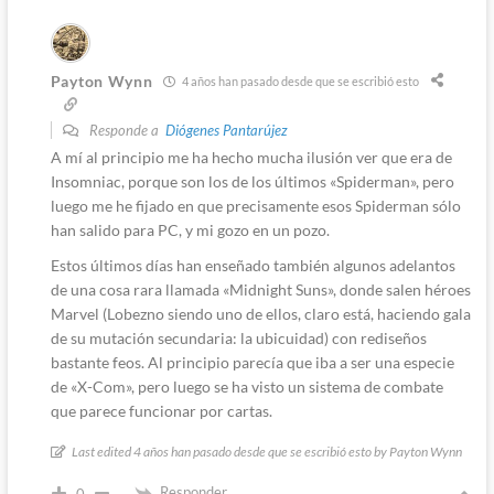
Payton Wynn
4 años han pasado desde que se escribió esto
Responde a
Diógenes Pantarújez
A mí al principio me ha hecho mucha ilusión ver que era de
Insomniac, porque son los de los últimos «Spiderman», pero
luego me he fijado en que precisamente esos Spiderman sólo
han salido para PC, y mi gozo en un pozo.
Estos últimos días han enseñado también algunos adelantos
de una cosa rara llamada «Midnight Suns», donde salen héroes
Marvel (Lobezno siendo uno de ellos, claro está, haciendo gala
de su mutación secundaria: la ubicuidad) con rediseños
bastante feos. Al principio parecía que iba a ser una especie
de «X-Com», pero luego se ha visto un sistema de combate
que parece funcionar por cartas.
Last edited 4 años han pasado desde que se escribió esto by Payton Wynn
Responder
0