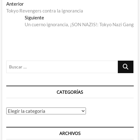
Navegación
Entrada
Anterior
anterior:
Tokyo Revengers contra la ignorancia
de
Entrada
Siguiente
entradas
siguiente:
Un cuerno ignorancia, ¡SON NAZIS!: Tokyo Nazi Gang
Buscar
…
CATEGORÍAS
Categorías
ARCHIVOS