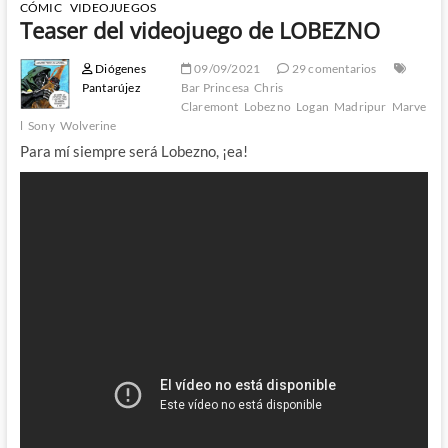
CÓMIC
VIDEOJUEGOS
Teaser del videojuego de LOBEZNO
Diógenes
09/09/2021
29 comentarios
Pantarújez
Bar Princesa
Chris
Claremont
Lobezno
Logan
Madripur
Marve
l
Sony
Wolverine
Para mí siempre será Lobezno, ¡ea!