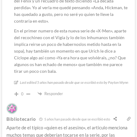
del Fénix y un recuadro de texto diciendo «La década
perdida». Yo al verla me quedé pensando «Anda, Hickman, te
has quedado a gusto, pero no seré yo quien te lleve la
contraria en esto».
En el primer numero de esta nueva serie de «X-Men», aparte
del recochineo con el Vigía (y lo de los Inhumanos también
implica reirse un poco de habernoslos metido hasta en la
sopa), hay también un momento en que Urich le dice a
Cíclope algo así como «Ya era hora que volviérais, ¿no? Que
algunos os han echado de menos» que también me parece
tirar un poco con bala.
Last edited 5 años han pasado desde que se escribió esto by Payton Wynn
Responder
0
Bibliotecario
5 años han pasado desde que se escribió esto
Aparte de el típico «quien es el asesino», el articulo menciona
muchos temas que deberían tocarse en la serie, por las