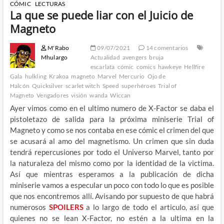
CÓMIC
LECTURAS
La que se puede liar con el Juicio de
Magneto
M'Rabo
09/07/2021
14 comentarios
Mhulargo
Actualidad
avengers
bruja
escarlata
cómic
comics
hawkeye
Hellfire
Gala
hulkling
Krakoa
magneto
Marvel
Mercurio
Ojo de
Halcón
Quicksilver
scarlet witch
Speed
superhéroes
Trial of
Magneto
Vengadores
visión
wanda
Wiccan
Ayer vimos como en el ultimo numero de X-Factor se daba el
pistoletazo de salida para la próxima miniserie Trial of
Magneto y como se nos contaba en ese cómic el crimen del que
se acusará al amo del magnetismo. Un crimen que sin duda
tendrá repercusiones por todo el Universo Marvel, tanto por
la naturaleza del mismo como por la identidad de la victima.
Así que mientras esperamos a la publicación de dicha
miniserie vamos a especular un poco con todo lo que es posible
que nos encontremos allí. Avisando por supuesto de que habrá
numerosos
SPOILERS
a lo largo de todo el articulo, así que
quienes no se lean X-Factor, no estén a la ultima en la