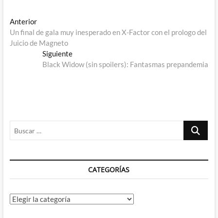
Navegación
Entrada
Anterior
anterior:
Un final de gala muy inesperado en X-Factor con el prologo del
de
Juicio de Magneto
entradas
Entrada
Siguiente
siguiente:
Black Widow (sin spoilers): Fantasmas prepandemia
Buscar
…
CATEGORÍAS
Categorías