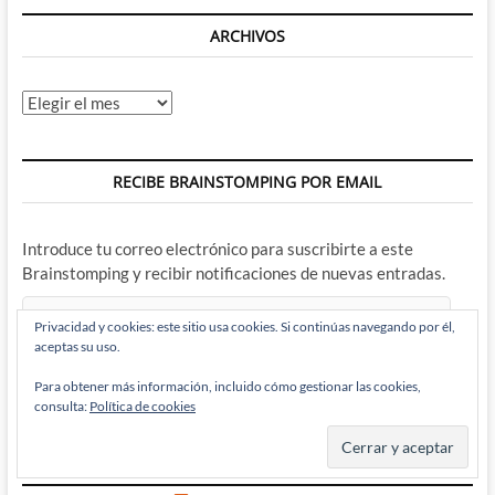
ARCHIVOS
Archivos
RECIBE BRAINSTOMPING POR EMAIL
Introduce tu correo electrónico para suscribirte a este
Brainstomping y recibir notificaciones de nuevas entradas.
Dirección
Privacidad y cookies: este sitio usa cookies. Si continúas navegando por él,
de
aceptas su uso.
correo
electrónico
Para obtener más información, incluido cómo gestionar las cookies,
Suscribir
consulta:
Política de cookies