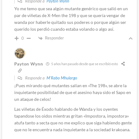
Responde a
Payton Wynn
Yo me temo que sea algún mutante genérico que salió en un
par de viñetas de X-Men the 198 y que se quería vengar de
wanda por haberle quitado sus poderes o porque algún ser
querido los perdió cuando estaba volando o algo así.
Responder
0
Payton Wynn
5 años han pasado desde que se escribió esto
Responde a
M'Rabo Mhulargo
¡Pues mirando qué mutantes salían en «The 198», se abre la
inquietante posibilidad de que el asesino haya sido el Sapo en
un ataque de celos!
Las viñetas de Éxodo hablando de Wanda y los oyentes
tapandose los oidos mientras gritan «Impostora, impostora»
atufa tanto a secta que no me explico que siga habiendo gente
que no le encuentra nada inquietante a la sociedad krakoana.