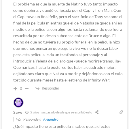
El problema es que la muerte de Nat no tuvo tanto impacto
como debiera, y quedó eclipsada por el Capi y Iron Man. Que
el Capi tuvo un final feliz, pero el sacrificio de Tony se come el
final de la película mientras que el de Natasha se queda ahi en
medio de la película, con algunos hasta reclamando que fuera
resucitada por un deseo subconsciente de Bruce o algo. El
hecho de que no tuviera su propio funeral en la película hizo
que muchos pensaran que seguía viva -yo no lo descartaba-
pero esta película le da un trasfondo al personaje y al
introducir a Yelena deja claro que «puede morirse tranquila».
Que narices, hasta la postcreditos habría cuadrado mejor,
dejándonos claro que Nat va a morir y dejándonos con el culo
torcido durante meses hasta el estreno de Infinity War!
Responder
0
Save
5 años han pasado desde que se escribió esto
Responde a
Alejandro
¿Qué impacto tiene esta película si sabes que, a efectos