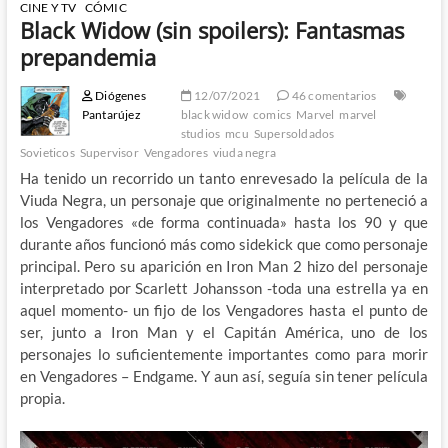
CINE Y TV
CÓMIC
Black Widow (sin spoilers): Fantasmas
prepandemia
Diógenes
12/07/2021
46 comentarios
Pantarújez
black widow
comics
Marvel
marvel
studios
mcu
Supersoldados
Sovieticos
Supervisor
Vengadores
viuda negra
Ha tenido un recorrido un tanto enrevesado la película de la
Viuda Negra, un personaje que originalmente no perteneció a
los Vengadores «de forma continuada» hasta los 90 y que
durante años funcionó más como sidekick que como personaje
principal. Pero su aparición en Iron Man 2 hizo del personaje
interpretado por Scarlett Johansson -toda una estrella ya en
aquel momento- un fijo de los Vengadores hasta el punto de
ser, junto a Iron Man y el Capitán América, uno de los
personajes lo suficientemente importantes como para morir
en Vengadores – Endgame. Y aun así, seguía sin tener película
propia.