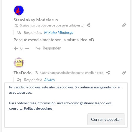
Stravinkay Modelarus
5 años han pasado desde que se escribió esto
Responde a
M'Rabo Mhulargo
Porque esencialmente son la misma idea. xD
Responder
0
TheDodo
5 años han pasado desde que se escribió esto
Responde a
Álvaro
Totalmente de acuerdo.
Privacidad y cookies: este sitio usa cookies. Si continúas navegando por él,
aceptas su uso.
Responder
0
Para obtener más información, incluido cómo gestionar las cookies,
consulta:
Política de cookies
Stravinkay Modelarus
5 años han pasado desde que se escribió esto