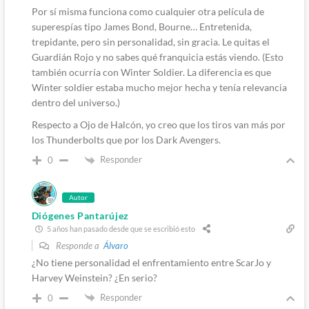
Por sí misma funciona como cualquier otra película de
superespías tipo James Bond, Bourne… Entretenida,
trepidante, pero sin personalidad, sin gracia. Le quitas el
Guardián Rojo y no sabes qué franquicia estás viendo. (Esto
también ocurría con Winter Soldier. La diferencia es que
Winter soldier estaba mucho mejor hecha y tenía relevancia
dentro del universo.)
Respecto a Ojo de Halcón, yo creo que los tiros van más por
los Thunderbolts que por los Dark Avengers.
Responder
0
Autor
Diógenes Pantarújez
5 años han pasado desde que se escribió esto
Responde a
Álvaro
¿No tiene personalidad el enfrentamiento entre ScarJo y
Harvey Weinstein? ¿En serio?
Responder
0