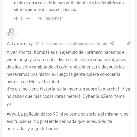
nada es otra cosa de lo mas anticlimatico y los fatalities un
sintetizador le da mas eficciencia
Responder
0
Zatannasay
5 años han pasado desde que se escribió esto
A ver. Mortal Kombat es un ejemplo de «primero hacemos el
videojuego y creamos los diseños de los personajes (algunos
de ellos solo cambiando el color digitalmente) y después les
meteremos una historia» luego la gente quiere conocer la
historia de Mortal Kombat.
¡Pero si no tiene historia, se la inventan sobre la marcha! ¡Y ya
no saben que más cosas raras meter! ¡Cyber SubZero, toma
ya!
Ayyy. La pelicula de los 90 ni se toma en seria a si misma, y por
eso funciona. No pretende ser nada que no es. Solo da
bofetadas y algo de humor.