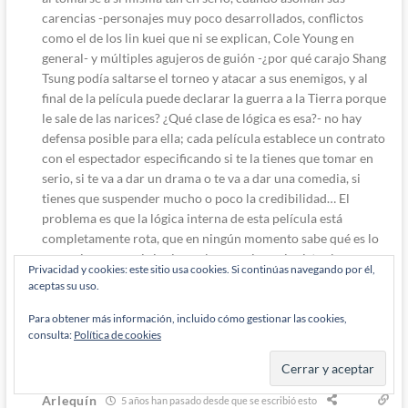
carencias -personajes muy poco desarrollados, conflictos
como el de los lin kuei que ni se explican, Cole Young en
general- y múltiples agujeros de guión -¿por qué carajo Shang
Tsung podía saltarse el torneo y atacar a sus enemigos, y al
final de la película puede declarar la guerra a la Tierra porque
le sale de las narices? ¿Qué clase de lógica es esa?- no hay
defensa posible para ella; cada película establece un contrato
con el espectador especificando si te la tienes que tomar en
serio, si te va a dar un drama o te va a dar una comedia, si
tienes que suspender mucho o poco la credibilidad… El
problema es que la lógica interna de esta película está
completamente rota, que en ningún momento sabe qué es lo
que quiere ser y ni siquiera a los propios guionistas les
Privacidad y cookies: este sitio usa cookies. Si continúas navegando por él,
interesa mucho lo que están contando, ¡como para
aceptas su uso.
interesarle al espectador!
Para obtener más información, incluido cómo gestionar las cookies,
Responder
0
consulta:
Política de cookies
Arlequín
5 años han pasado desde que se escribió esto