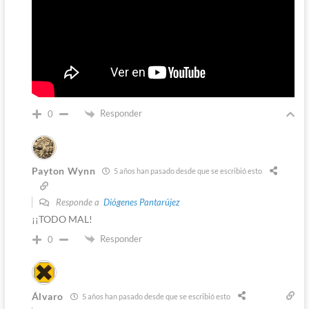
Responder
0
Payton Wynn
5 años han pasado desde que se escribió esto
Responde a
Diógenes Pantarújez
¡¡TODO MAL!
Responder
0
Álvaro
5 años han pasado desde que se escribió esto