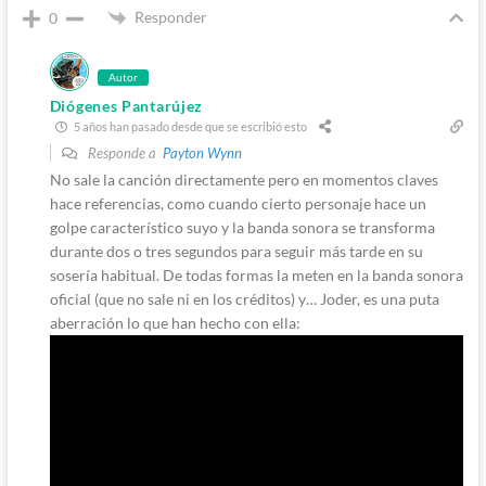
Responder
0
Autor
Diógenes Pantarújez
5 años han pasado desde que se escribió esto
Responde a
Payton Wynn
No sale la canción directamente pero en momentos claves
hace referencias, como cuando cierto personaje hace un
golpe característico suyo y la banda sonora se transforma
durante dos o tres segundos para seguir más tarde en su
sosería habitual. De todas formas la meten en la banda sonora
oficial (que no sale ni en los créditos) y… Joder, es una puta
aberración lo que han hecho con ella: