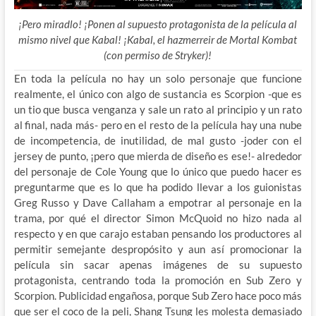
¡Pero miradlo! ¡Ponen al supuesto protagonista de la película al
mismo nivel que Kabal! ¡Kabal, el hazmerreir de Mortal Kombat
(con permiso de Stryker)!
En toda la película no hay un solo personaje que funcione
realmente, el único con algo de sustancia es Scorpion -que es
un tio que busca venganza y sale un rato al principio y un rato
al final, nada más- pero en el resto de la película hay una nube
de incompetencia, de inutilidad, de mal gusto -joder con el
jersey de punto, ¡pero que mierda de diseño es ese!- alrededor
del personaje de Cole Young que lo único que puedo hacer es
preguntarme que es lo que ha podido llevar a los guionistas
Greg Russo y Dave Callaham a empotrar al personaje en la
trama, por qué el director Simon McQuoid no hizo nada al
respecto y en que carajo estaban pensando los productores al
permitir semejante despropósito y aun así promocionar la
película sin sacar apenas imágenes de su supuesto
protagonista, centrando toda la promoción en Sub Zero y
Scorpion. Publicidad engañosa, porque Sub Zero hace poco más
que ser el coco de la peli, Shang Tsung les molesta demasiado