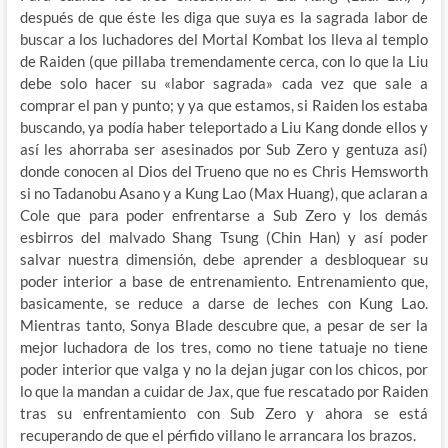
después de que éste les diga que suya es la sagrada labor de
buscar a los luchadores del Mortal Kombat los lleva al templo
de Raiden (que pillaba tremendamente cerca, con lo que la Liu
debe solo hacer su «labor sagrada» cada vez que sale a
comprar el pan y punto; y ya que estamos, si Raiden los estaba
buscando, ya podía haber teleportado a Liu Kang donde ellos y
así les ahorraba ser asesinados por Sub Zero y gentuza así)
donde conocen al Dios del Trueno que no es Chris Hemsworth
si no Tadanobu Asano y a Kung Lao (Max Huang), que aclaran a
Cole que para poder enfrentarse a Sub Zero y los demás
esbirros del malvado Shang Tsung (Chin Han) y así poder
salvar nuestra dimensión, debe aprender a desbloquear su
poder interior a base de entrenamiento. Entrenamiento que,
basicamente, se reduce a darse de leches con Kung Lao.
Mientras tanto, Sonya Blade descubre que, a pesar de ser la
mejor luchadora de los tres, como no tiene tatuaje no tiene
poder interior que valga y no la dejan jugar con los chicos, por
lo que la mandan a cuidar de Jax, que fue rescatado por Raiden
tras su enfrentamiento con Sub Zero y ahora se está
recuperando de que el pérfido villano le arrancara los brazos.