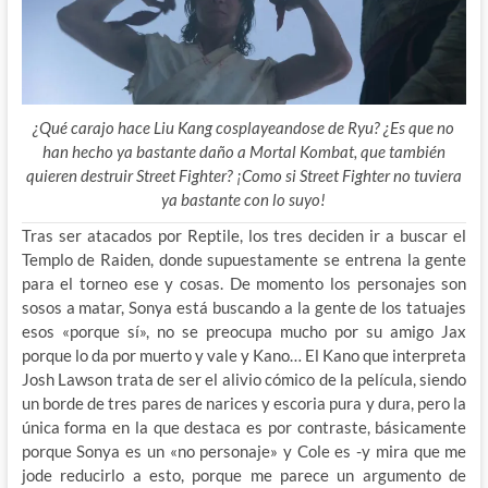
¿Qué carajo hace Liu Kang cosplayeandose de Ryu? ¿Es que no
han hecho ya bastante daño a Mortal Kombat, que también
quieren destruir Street Fighter? ¡Como si Street Fighter no tuviera
ya bastante con lo suyo!
Tras ser atacados por Reptile, los tres deciden ir a buscar el
Templo de Raiden, donde supuestamente se entrena la gente
para el torneo ese y cosas. De momento los personajes son
sosos a matar, Sonya está buscando a la gente de los tatuajes
esos «porque sí», no se preocupa mucho por su amigo Jax
porque lo da por muerto y vale y Kano… El Kano que interpreta
Josh Lawson trata de ser el alivio cómico de la película, siendo
un borde de tres pares de narices y escoria pura y dura, pero la
única forma en la que destaca es por contraste, básicamente
porque Sonya es un «no personaje» y Cole es -y mira que me
jode reducirlo a esto, porque me parece un argumento de