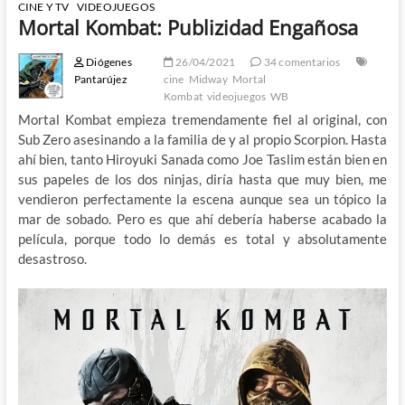
CINE Y TV
VIDEOJUEGOS
Mortal Kombat: Publizidad Engañosa
Diógenes
26/04/2021
34 comentarios
Pantarújez
cine
Midway
Mortal
Kombat
videojuegos
WB
Mortal Kombat empieza tremendamente fiel al original, con
Sub Zero asesinando a la familia de y al propio Scorpion. Hasta
ahí bien, tanto Hiroyuki Sanada como Joe Taslim están bien en
sus papeles de los dos ninjas, diría hasta que muy bien, me
vendieron perfectamente la escena aunque sea un tópico la
mar de sobado. Pero es que ahí debería haberse acabado la
película, porque todo lo demás es total y absolutamente
desastroso.