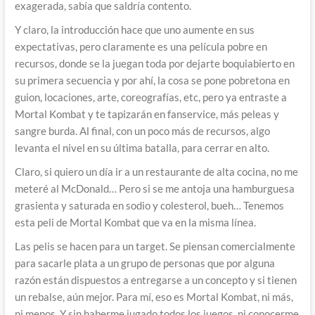
exagerada, sabía que saldría contento.
Y claro, la introducción hace que uno aumente en sus
expectativas, pero claramente es una película pobre en
recursos, donde se la juegan toda por dejarte boquiabierto en
su primera secuencia y por ahí, la cosa se pone pobretona en
guion, locaciones, arte, coreografías, etc, pero ya entraste a
Mortal Kombat y te tapizarán en fanservice, más peleas y
sangre burda. Al final, con un poco más de recursos, algo
levanta el nivel en su última batalla, para cerrar en alto.
Claro, si quiero un día ir a un restaurante de alta cocina, no me
meteré al McDonald… Pero si se me antoja una hamburguesa
grasienta y saturada en sodio y colesterol, bueh… Tenemos
esta peli de Mortal Kombat que va en la misma línea.
Las pelis se hacen para un target. Se piensan comercialmente
para sacarle plata a un grupo de personas que por alguna
razón están dispuestos a entregarse a un concepto y si tienen
un rebalse, aún mejor. Para mí, eso es Mortal Kombat, ni más,
ni menos. Y sin haberme jugado todos los juegos, ni conocerme