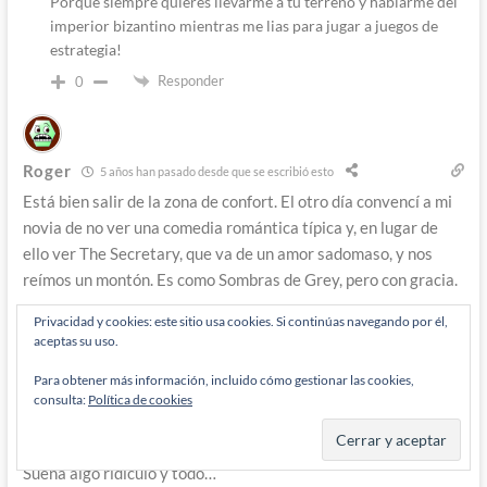
Porque siempre quieres llevarme a tu terreno y hablarme del
imperior bizantino mientras me lias para jugar a juegos de
estrategia!
Responder
0
Roger
5 años han pasado desde que se escribió esto
Está bien salir de la zona de confort. El otro día convencí a mi
novia de no ver una comedia romántica típica y, en lugar de
ello ver The Secretary, que va de un amor sadomaso, y nos
reímos un montón. Es como Sombras de Grey, pero con gracia.
Esta novela parece salirse de lo típico en algunas cosas (el
Privacidad y cookies: este sitio usa cookies. Si continúas navegando por él,
aceptas su uso.
amor gay, obviamente). pero veo que sigue con las pautas de
la novela rosa típica, como el romance de la élite. Pero aquí no
Para obtener más información, incluido cómo gestionar las cookies,
sale el típico lord escocés cachas y en kilt (alguien me tiene
consulta:
Política de cookies
que decir que ven los o las novelistas en los caledonios…) sino
príncipe de Gales y el príncipe de USA liados, nada menos…
Suena algo ridículo y todo…