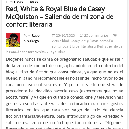
LECTURAS
LIBROS
Red, White & Royal Blue de Casey
McQuiston – Saliendo de mi zona de
confort literaria
M'Rabo
23/10/2020
25 comentarios
Mhulargo
Actualidad
Casey McQuiston
comedia
romantica
Libros
literatura
Red
Saliendo de
la zona de confort
White & Royal Blue
Diógenes nunca se cansa de pregonar lo saludable que es salir
de la zona de confort de uno, aplicándolo en el contexto del
blog al tipo de ficción que consumimos, ya que que no es ni
bueno, ni sano ni recomendable el no salir del nicho favorito de
cada uno sea cual sea este. Y por ello y sin que sirva de
precedente he decidido hacerle caso (esperemos que no se
acostumbre) y ya que en cuanto a cómics, cine y televisión mis
gustos ya son bastante variados ha tocado mirar a mis gustos
literarios, en los que rara vez salgo del trío de ciencia
ficción/fantasía/aventura, para introducir algo de variedad y
salir de esa zona de confort que tanto detesta Diógenes.
Buscando algo radicalmente diferente a lo que suelo estar