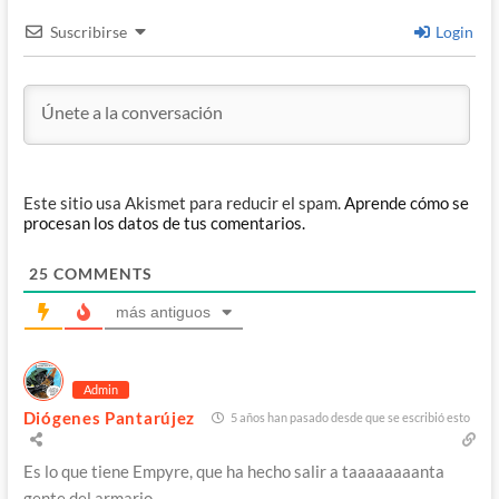
Suscribirse
Login
Este sitio usa Akismet para reducir el spam.
Aprende cómo se
procesan los datos de tus comentarios.
25
COMMENTS
más antiguos
Admin
Diógenes Pantarújez
5 años han pasado desde que se escribió esto
Es lo que tiene Empyre, que ha hecho salir a taaaaaaaanta
gente del armario…