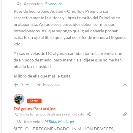
Responde a
Iluvendure
Pues de hecho Jane Austen y Orgullo y Prejuicio son
respectivamente la autora y libros favorito del Principe co-
protagonista. Asi que esos parecidos deben ser mas que
intencionados. Asi que supongo que igual deberia probar
echarle un ojo al libro que igual eos ofende menos a Diógenes
xdd
Y esas novelas de DC algunas cambian tanto la premisa que
da un poco de miedo, pero mentiria si dijese que no me han
picado la curiosidad.
el libro de ella que mas le gusta.
Responder
0
Admin
Diógenes Pantarújez
5 años han pasado desde que se escribió esto
Responde a
M'Rabo Mhulargo
SI TE LO HE RECOMENDADO UN MILLÓN DE VECES,