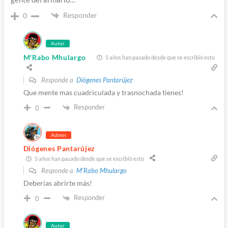
Responder
0
Autor
M'Rabo Mhulargo
5 años han pasado desde que se escribió esto
Responde a
Diógenes Pantarújez
Que mente mas cuadriculada y trasnochada tienes!
Responder
0
Admin
Diógenes Pantarújez
5 años han pasado desde que se escribió esto
Responde a
M'Rabo Mhulargo
Deberías abrirte más!
Responder
0
Autor