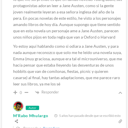
protagonistas adoran leer a Jane Austen, como si la gente
joven realmente leyeran a esa señora inglesa del año de la
pera. En pocas novelas de este estilo, he visto a los personajes
amando libros de hoy día. Aunque supongo que tiene sentido
que en esta novela un personaje ame a Jane Austen, parecen
unos niños pijos en toda regla que van a Oxford o Harvard
Yo estoy aquí hablando como si odiara a Jane Austen, y para
nada aunque reconozco que solo me he leído una novela suya,
Emma (muy graciosa, aunque era tal el microuniverso, que me
hacía pensar que estaba lleyendo las desventuras de unos
hobbits que van de comilonas, fiestas, picnic y quieren
casarse) al final, hay tantas adaptaciones, que me parece raro
leer sus libros, ya me los sé
Responder
0
Autor
M'Rabo Mhulargo
5 años han pasado desde que se escribió esto