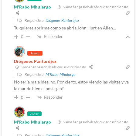
M'Rabo Mhulargo
5 años han pasado desde que se escribió esto
Responde a
Diógenes Pantarújez
Tu quieres abrirme como se abria John Hurt en Alien…
Responder
0
Admin
Diógenes Pantarújez
5 años han pasado desde que se escribió esto
Responde a
M'Rabo Mhulargo
No sería mala idea, no. Por cierto, estoy viendo las visitas y va
la mar de bien el post, ¿eh?
Responder
0
Autor
M'Rabo Mhulargo
5 años han pasado desde que se escribió esto
Responde a
Diógenes Pantarújez