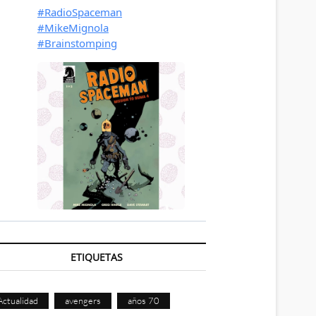
ETIQUETAS
Actualidad
avengers
años 70