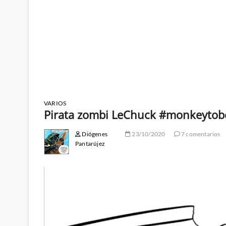
VARIOS
Pirata zombi LeChuck #monkeytob
Diógenes
23/10/2020
7 comentarios
Pantarújez