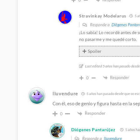
0
Stravinkay Modelarus
5 a
Responde a
Diógenes Pantar
¡Lo sabía! Lo recordé antes de 
no pasarme y me quedé corto.
Spoiler
Last edited 5 años han pasado desde
Responder
0
Iluvendure
5 años han pasado desde que se escr
Con él, eso de genio y figura hasta en la se
Responder
0
Diógenes Pantarújez
5 años ha
Responde a
Iluvendure