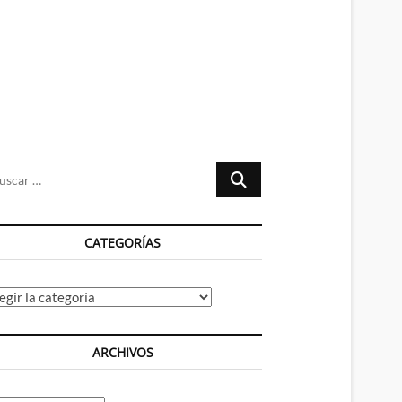
n
ú
Buscar
…
CATEGORÍAS
tegorías
ARCHIVOS