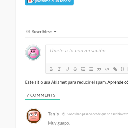
Suscribirse
{}
Este sitio usa Akismet para reducir el spam.
Aprende có
7
COMMENTS
Tanis
5 años han pasado desde que se escribió est
Muy guapo.