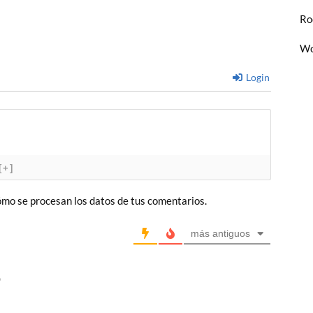
Ro
Wo
Login
[+]
mo se procesan los datos de tus comentarios.
más antiguos
o