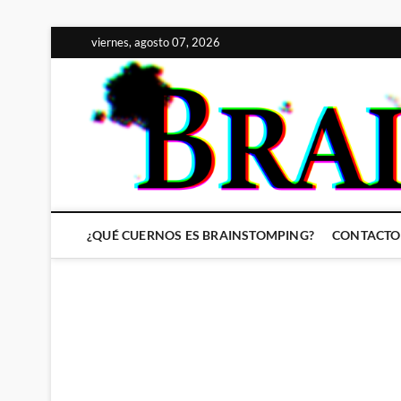
Saltar
viernes, agosto 07, 2026
al
contenido
¿QUÉ CUERNOS ES BRAINSTOMPING?
CONTACTO