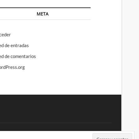
META
ceder
ed de entradas
ed de comentarios
rdPress.org