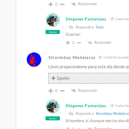
Responder
0
Diógenes Pantarújez
5 años ha
Responde a
Tanis
Autor
Gracias!
Responder
0
Stravinkay Modelarus
5 años han pasado 
Llevo preparándome para este día desde
Spoiler
Responder
0
Diógenes Pantarújez
5 años ha
Responde a
Stravinkay Modelaru
Autor
Si hombre, sí. Aunque veo los dos 
Responder