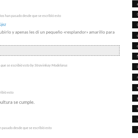
ños han pasado desde que se escribió esto
újez
subirlo y apenas les dí un pequeño «resplandor» amarillo para
 que se escribió esto by Stravinkay Modelarus
ibió esto
pultura se cumple.
n pasado desde que se escribió esto