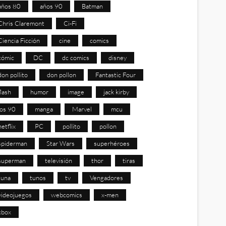
años 80
años 90
Batman
Chris Claremont
Ci-Fi
Ciencia Ficción
cine
comics
cómic
DC
dc comics
disney
don pollito
don pollon
Fantastic Four
flash
humor
image
jack kirby
los 90
manga
Marvel
mcu
netflix
PC
pollito
pollon
spiderman
Star Wars
superhéroes
superman
televisión
thor
tiras
tuna
tunos
tv
Vengadores
videojuegos
webcomics
x-men
xbox