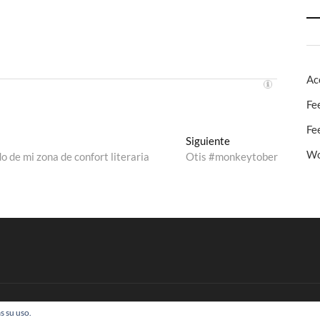
Ac
Fe
Fe
Entrada
Siguiente
Wo
siguiente:
 de mi zona de confort literaria
Otis #monkeytober
s su uso.
 Todos los derechos reservados