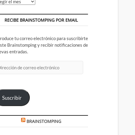
chivos
RECIBE BRAINSTOMPING POR EMAIL
troduce tu correo electrónico para suscribirte
este Brainstomping y recibir notificaciones de
evas entradas.
rección
rreo
ectrónico
Suscribir
BRAINSTOMPING