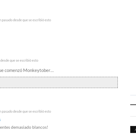
n pasado desde que se escribió esto
desde que se escribió esto
 que comenzó Monkeytober…
n pasado desde que se escribió esto
s
dientes demasiado blancos!