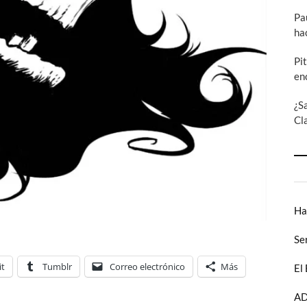
Pa
ha
Pi
en
¿S
Cl
Ha
Se
it
Tumblr
Correo electrónico
Más
El
AD