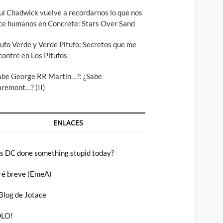
ul Chadwick vuelve a recordarnos lo que nos
ce humanos en Concrete: Stars Over Sand
tufo Verde y Verde Pitufo: Secretos que me
contré en Los Pitufos
abe George RR Martin…?: ¿Sabe
aremont…? (II)
ENLACES
s DC done something stupid today?
ré breve (EmeA)
 Blog de Jotace
LO!