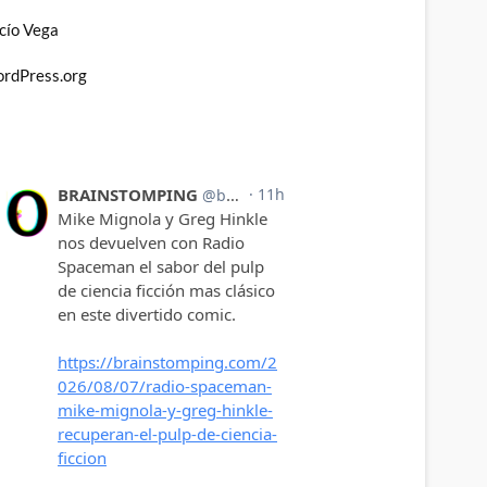
cío Vega
rdPress.org