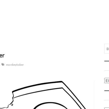
er
monkeytober
Ca