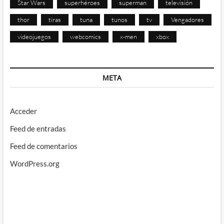
Star Wars
superhéroes
superman
televisión
thor
tiras
tuna
tunos
tv
Vengadores
videojuegos
webcomics
x-men
xbox
META
Acceder
Feed de entradas
Feed de comentarios
WordPress.org