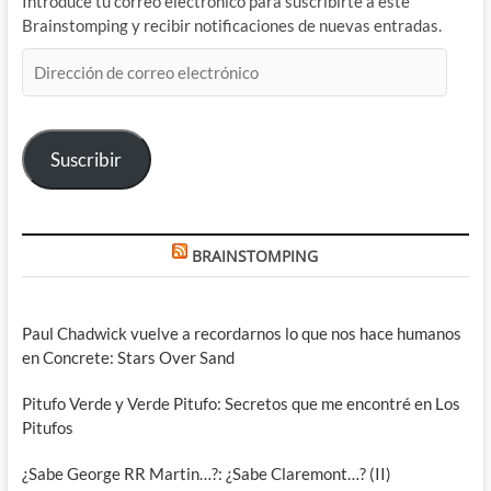
Introduce tu correo electrónico para suscribirte a este
Brainstomping y recibir notificaciones de nuevas entradas.
Dirección
de
correo
electrónico
Suscribir
BRAINSTOMPING
Paul Chadwick vuelve a recordarnos lo que nos hace humanos
en Concrete: Stars Over Sand
Pitufo Verde y Verde Pitufo: Secretos que me encontré en Los
Pitufos
¿Sabe George RR Martin…?: ¿Sabe Claremont…? (II)