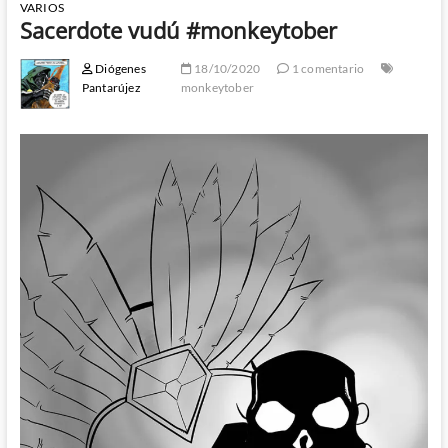
VARIOS
Sacerdote vudú #monkeytober
Diógenes
18/10/2020
1 comentario
Pantarújez
monkeytober