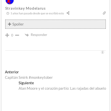
Stravinkay Modelarus
5 años han pasado desde que se escribió esto
Spoiler
Responder
0
Navegación
Entrada
Anterior
anterior:
Capitán Smirk #monkeytober
de
Entrada
Siguiente
entradas
siguiente:
Alan Moore y el corazón partío: Las rajadas del abuelo