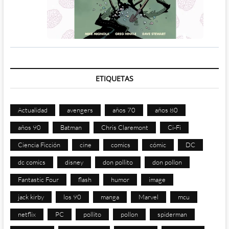
ETIQUETAS
Actualidad
avengers
años 70
años 80
años 90
Batman
Chris Claremont
Ci-Fi
Ciencia Ficción
cine
comics
cómic
DC
dc comics
disney
don pollito
don pollon
Fantastic Four
flash
humor
image
jack kirby
los 90
manga
Marvel
mcu
netflix
PC
pollito
pollon
spiderman