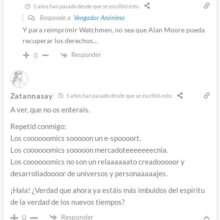
5 años han pasado desde que se escribió esto
Responde a
Vengador Anónimo
Y para reimprimir Watchmen, no sea que Alan Moore pueda
recuperar los derechos…
Responder
0
Zatannasay
5 años han pasado desde que se escribió esto
A ver, que no os enterais.
Repetid conmigo:
Los coooooomics sooooon un e-spoooort.
Los coooooomics sooooon mercadoteeeeeeecnia.
Los coooooomics no son un relaaaaaato creadooooor y
desarrolladoooor de universos y personaaaaajes.
¡Hala! ¿Verdad que ahora ya estáis más imbuidos del espíritu
de la verdad de los nuevos tiempos?
Responder
0