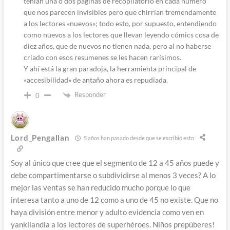
tenian una o dos páginas de recopilatorio en cada número
que nos parecen invisibles pero que chirrían tremendamente
a los lectores «nuevos»; todo esto, por supuesto, entendiendo
como nuevos a los lectores que llevan leyendo cómics cosa de
diez años, que de nuevos no tienen nada, pero al no haberse
criado con esos resumenes se les hacen rarísimos.
Y ahí está la gran paradoja, la herramienta principal de
«accesibilidad» de antaño ahora es repudiada.
Responder
0
Lord_Pengallan
5 años han pasado desde que se escribió esto
Soy al único que cree que el segmento de 12 a 45 años puede y
debe compartimentarse o subdividirse al menos 3 veces? A lo
mejor las ventas se han reducido mucho porque lo que
interesa tanto a uno de 12 como a uno de 45 no existe. Que no
haya división entre menor y adulto evidencia como ven en
yankilandia a los lectores de superhéroes. Niños prepúberes!