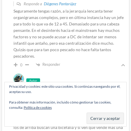
Responde a
Diógenes Pantarújez
Seguramente tengas razón, a la jerarquía lencanta tener
organigramas complejos, pero en última instancia hay un jefe
para todo lo que va de 12 a 45. Demasiado para una cabeza
pensante. En el desinterés hacia el mainstream hay muchos
factores y no se puede acusar a DC de intentar ser menos
infantil que antaño, pero esa centralización dice mucho.
Quizás que para tan poco pescado no hace falta tantos
pescadores.
Responder
0
Autor
Privacidad y cookies: este sitio usa cookies. Si continúas navegando por él,
Diógenes Pantarújez
aceptas su uso.
5 años han pasado desde que se escribió esto
Responde a
Lord_Pengallan
Para obtener más información, incluido cómo gestionar las cookies,
consulta:
Política de cookies
Podríamos dejarlo en que antes tenían un EiC para todas las
líneas y ahora uno solo para el contenido infantil/juvenil. Si es
que encima están usando dos distribuidoras a la vez, lo mismo
los de arriba buscan una bicefalia y si ven que vende más una