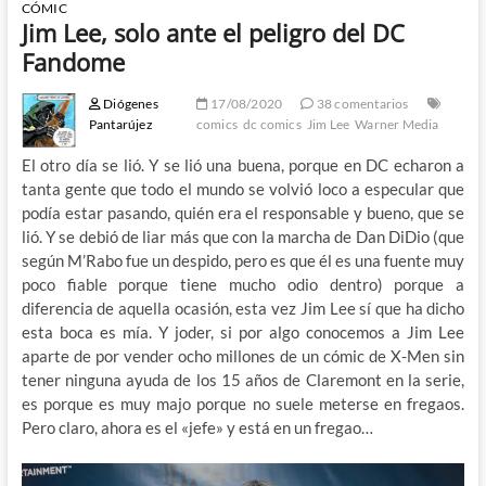
CÓMIC
Jim Lee, solo ante el peligro del DC
Fandome
Diógenes
17/08/2020
38 comentarios
Pantarújez
comics
dc comics
Jim Lee
Warner Media
El otro día se lió. Y se lió una buena, porque en DC echaron a
tanta gente que todo el mundo se volvió loco a especular que
podía estar pasando, quién era el responsable y bueno, que se
lió. Y se debió de liar más que con la marcha de Dan DiDio (que
según M’Rabo fue un despido, pero es que él es una fuente muy
poco fiable porque tiene mucho odio dentro) porque a
diferencia de aquella ocasión, esta vez Jim Lee sí que ha dicho
esta boca es mía. Y joder, si por algo conocemos a Jim Lee
aparte de por vender ocho millones de un cómic de X-Men sin
tener ninguna ayuda de los 15 años de Claremont en la serie,
es porque es muy majo porque no suele meterse en fregaos.
Pero claro, ahora es el «jefe» y está en un fregao…