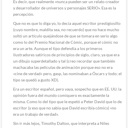
Es decir, que realmente «nunca pueden ser un relato creador
y desarrollador de universos y personajes SERIO». Esa es la
percepción.
Que no es que lo diga yo, lo decía aquel escritor prestigiosillo
(cuyo nombre, maldita sea, no recuerdo) que no hace mucho
soltó un artículo quejándose de que se tomara en serio algo
como lo del Premio Nacional de Cómic, porque el cómic no
era un arte. Aunque el tipo defendía a los primeros
ilustradores satíricos de principios de siglo, claro, ya que era
un dibujo superdetallado y tal (creo recordar que también
machacaba las películas de animación porque eso no era
«cine de verdad» pero, gasp, las nominaban a Óscars y todo; el
tipo se quedó a gusto XD).
Era un escritor español, pero vaya, sospecho que en EE. UU. la
opinión fuera del mundo comiquero es exactamente la
misma. Como lo del tipo que le espetó a Peter David que lo de
escritor (y eso que no sabía que David escribía cómics) «no
era un trabajo de verdad».
Sin ir más lejos, Timothy Dalton, que interpreta a Niles