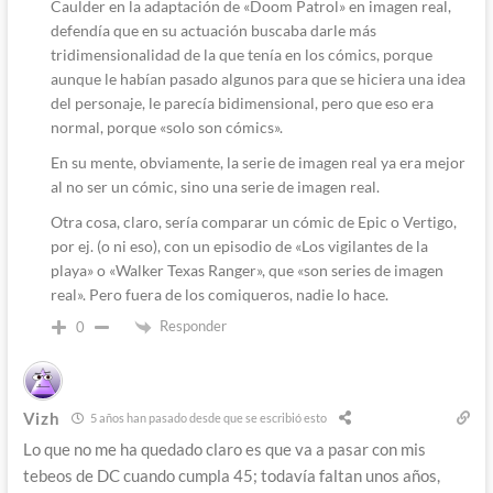
Caulder en la adaptación de «Doom Patrol» en imagen real,
defendía que en su actuación buscaba darle más
tridimensionalidad de la que tenía en los cómics, porque
aunque le habían pasado algunos para que se hiciera una idea
del personaje, le parecía bidimensional, pero que eso era
normal, porque «solo son cómics».
En su mente, obviamente, la serie de imagen real ya era mejor
al no ser un cómic, sino una serie de imagen real.
Otra cosa, claro, sería comparar un cómic de Epic o Vertigo,
por ej. (o ni eso), con un episodio de «Los vigilantes de la
playa» o «Walker Texas Ranger», que «son series de imagen
real». Pero fuera de los comiqueros, nadie lo hace.
Responder
0
Vizh
5 años han pasado desde que se escribió esto
Lo que no me ha quedado claro es que va a pasar con mis
tebeos de DC cuando cumpla 45; todavía faltan unos años,