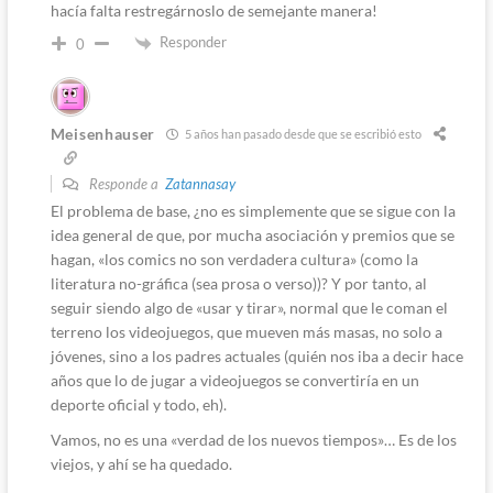
hacía falta restregárnoslo de semejante manera!
Responder
0
Meisenhauser
5 años han pasado desde que se escribió esto
Responde a
Zatannasay
El problema de base, ¿no es simplemente que se sigue con la
idea general de que, por mucha asociación y premios que se
hagan, «los comics no son verdadera cultura» (como la
literatura no-gráfica (sea prosa o verso))? Y por tanto, al
seguir siendo algo de «usar y tirar», normal que le coman el
terreno los videojuegos, que mueven más masas, no solo a
jóvenes, sino a los padres actuales (quién nos iba a decir hace
años que lo de jugar a videojuegos se convertiría en un
deporte oficial y todo, eh).
Vamos, no es una «verdad de los nuevos tiempos»… Es de los
viejos, y ahí se ha quedado.