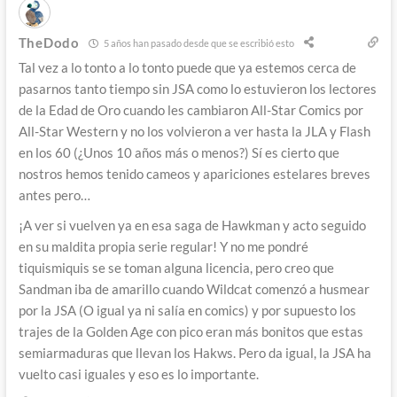
TheDodo
5 años han pasado desde que se escribió esto
Tal vez a lo tonto a lo tonto puede que ya estemos cerca de
pasarnos tanto tiempo sin JSA como lo estuvieron los lectores
de la Edad de Oro cuando les cambiaron All-Star Comics por
All-Star Western y no los volvieron a ver hasta la JLA y Flash
en los 60 (¿Unos 10 años más o menos?) Sí es cierto que
nostros hemos tenido cameos y apariciones estelares breves
antes pero…
¡A ver si vuelven ya en esa saga de Hawkman y acto seguido
en su maldita propia serie regular! Y no me pondré
tiquismiquis se se toman alguna licencia, pero creo que
Sandman iba de amarillo cuando Wildcat comenzó a husmear
por la JSA (O igual ya ni salía en comics) y por supuesto los
trajes de la Golden Age con pico eran más bonitos que estas
semiarmaduras que llevan los Hakws. Pero da igual, la JSA ha
vuelto casi iguales y eso es lo importante.