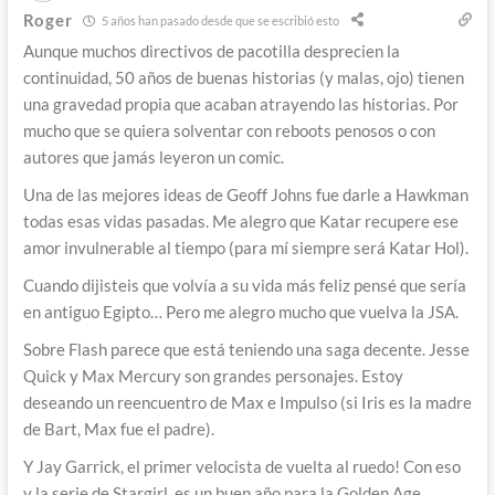
Roger
5 años han pasado desde que se escribió esto
Aunque muchos directivos de pacotilla desprecien la
continuidad, 50 años de buenas historias (y malas, ojo) tienen
una gravedad propia que acaban atrayendo las historias. Por
mucho que se quiera solventar con reboots penosos o con
autores que jamás leyeron un comic.
Una de las mejores ideas de Geoff Johns fue darle a Hawkman
todas esas vidas pasadas. Me alegro que Katar recupere ese
amor invulnerable al tiempo (para mí siempre será Katar Hol).
Cuando dijisteis que volvía a su vida más feliz pensé que sería
en antiguo Egipto… Pero me alegro mucho que vuelva la JSA.
Sobre Flash parece que está teniendo una saga decente. Jesse
Quick y Max Mercury son grandes personajes. Estoy
deseando un reencuentro de Max e Impulso (si Iris es la madre
de Bart, Max fue el padre).
Y Jay Garrick, el primer velocista de vuelta al ruedo! Con eso
y la serie de Stargirl, es un buen año para la Golden Age.