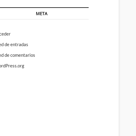
META
ceder
ed de entradas
ed de comentarios
rdPress.org