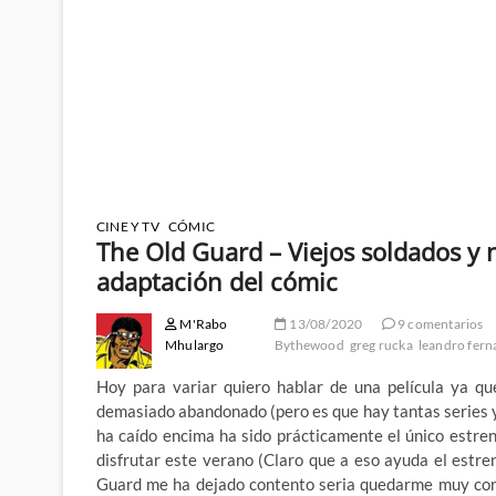
CINE Y TV
CÓMIC
The Old Guard – Viejos soldados y
adaptación del cómic
M'Rabo
13/08/2020
9 comentarios
Mhulargo
Bythewood
greg rucka
leandro fer
Hoy para variar quiero hablar de una película ya qu
demasiado abandonado (pero es que hay tantas series y
ha caído encima ha sido prácticamente el único estr
disfrutar este verano (Claro que a eso ayuda el estre
Guard me ha dejado contento seria quedarme muy corto