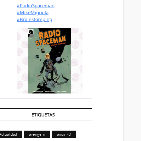
ETIQUETAS
Actualidad
avengers
años 70