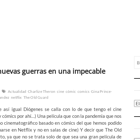
 nuevas guerras en una impecable
Actualidad
Charlize Theron
cine
cómic
comics
Gina Prince-
nandez
netflix
The Old Guard
Ca
e así igual Diógenes se calla con lo de que tengo el cine
 cómics por ahí…) Una película que con la pandemia que nos
eno cinematográfico basado en cómics del que hemos podido
narse en Netflix y no en salas de cine) Y decir que The Old
, ya que no se trata solo de que sea una gran película de