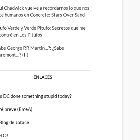
ul Chadwick vuelve a recordarnos lo que nos
ce humanos en Concrete: Stars Over Sand
tufo Verde y Verde Pitufo: Secretos que me
contré en Los Pitufos
abe George RR Martin…?: ¿Sabe
aremont…? (II)
ENLACES
s DC done something stupid today?
ré breve (EmeA)
 Blog de Jotace
LO!