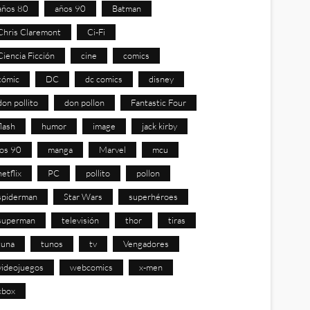
años 80
años 90
Batman
Chris Claremont
Ci-Fi
Ciencia Ficción
cine
comics
cómic
DC
dc comics
disney
don pollito
don pollon
Fantastic Four
flash
humor
image
jack kirby
los 90
manga
Marvel
mcu
netflix
PC
pollito
pollon
spiderman
Star Wars
superhéroes
superman
televisión
thor
tiras
tuna
tunos
tv
Vengadores
videojuegos
webcomics
x-men
xbox