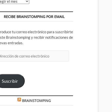
chivos
RECIBE BRAINSTOMPING POR EMAIL
troduce tu correo electrónico para suscribirte
este Brainstomping y recibir notificaciones de
evas entradas.
rección
rreo
ectrónico
Suscribir
BRAINSTOMPING