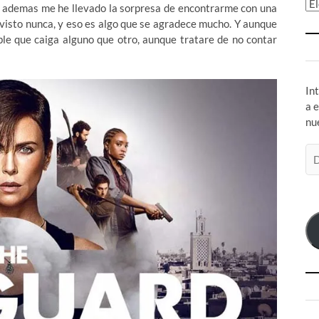
Ar
ue ademas me he llevado la sorpresa de encontrarme con una
e visto nunca, y eso es algo que se agradece mucho. Y aunque
le que caiga alguno que otro, aunque tratare de no contar
In
a 
nu
Di
de
co
el