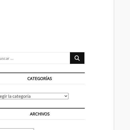
n
ú
Buscar
…
CATEGORÍAS
tegorías
ARCHIVOS