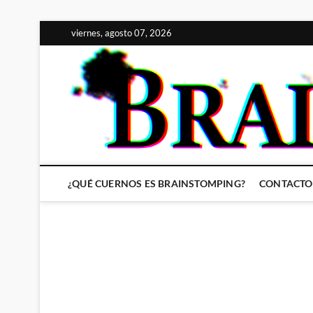
Saltar
viernes, agosto 07, 2026
al
contenido
¿QUÉ CUERNOS ES BRAINSTOMPING?
CONTACTO