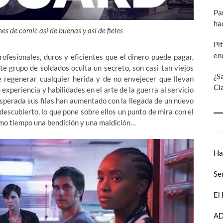
Pa
ha
es de comic así de buenas y así de fieles
Pi
en
ofesionales, duros y eficientes que el dinero puede pagar,
te grupo de soldados oculta un secreto, son casi tan viejos
¿S
e regenerar cualquier herida y de no envejecer que llevan
Cl
xperiencia y habilidades en el arte de la guerra al servicio
esperada sus filas han aumentado con la llegada de un nuevo
descubierto, lo que pone sobre ellos un punto de mira con el
ismo tiempo una bendición y una maldición…
Ha
Se
El
AD