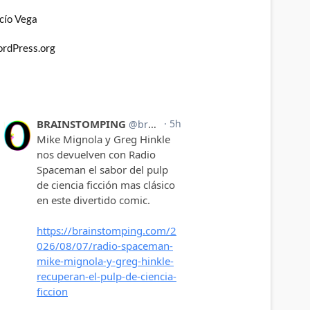
cío Vega
rdPress.org