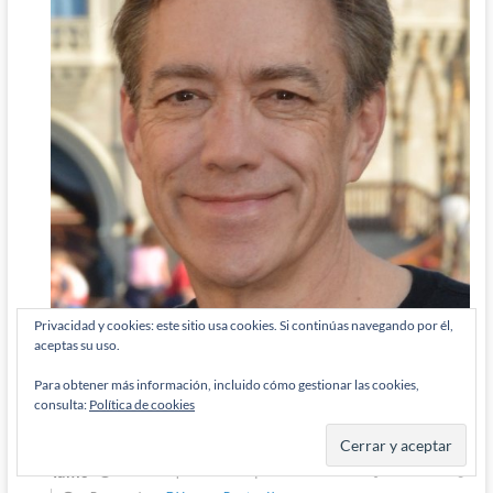
Privacidad y cookies: este sitio usa cookies. Si continúas navegando por él,
aceptas su uso.
Y no se a qué tanto odio, ni que fuera Tom DeFalco…
Responder
0
Para obtener más información, incluido cómo gestionar las cookies,
consulta:
Política de cookies
Tanis
5 años han pasado desde que se escribió esto