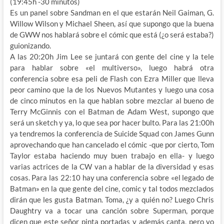
(19:45h -30 minutos)
Es un panel sobre Sandman en el que estarán Neil Gaiman, G.
Willow Wilson y Michael Sheen, así que supongo que la buena
de GWW nos hablará sobre el cómic que está (¿o será estaba?)
guionizando.
A las 20:20h Jim Lee se juntará con gente del cine y la tele
para hablar sobre «el multiverso», luego habrá otra
conferencia sobre esa peli de Flash con Ezra Miller que lleva
peor camino que la de los Nuevos Mutantes y luego una cosa
de cinco minutos en la que hablan sobre mezclar al bueno de
Terry McGinnis con el Batman de Adam West, supongo que
será un sketch y ya, lo que sea por hacer bulto. Para las 21:00h
ya tendremos la conferencia de Suicide Squad con James Gunn
aprovechando que han cancelado el cómic -que por cierto, Tom
Taylor estaba haciendo muy buen trabajo en ella- y luego
varias actrices de la CW van a hablar de la diversidad y esas
cosas. Para las 22:10 hay una conferencia sobre «el legado de
Batman» en la que gente del cine, comic y tal todos mezclados
dirán que les gusta Batman. Toma, ¿y a quién no? Luego Chris
Daughtry va a tocar una canción sobre Superman, porque
dicen que este señor pinta portadas y además canta, pero yo