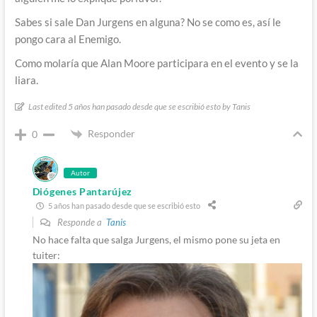
Sabes si sale Dan Jurgens en alguna? No se como es, así le
pongo cara al Enemigo.
Como molaría que Alan Moore participara en el evento y se la
liara.
Last edited 5 años han pasado desde que se escribió esto by Tanis
Responder
0
Autor
Diógenes Pantarújez
5 años han pasado desde que se escribió esto
Responde a
Tanis
No hace falta que salga Jurgens, el mismo pone su jeta en
tuiter: