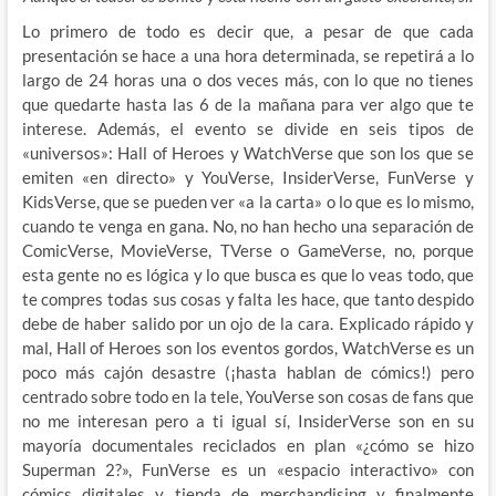
Lo primero de todo es decir que, a pesar de que cada
presentación se hace a una hora determinada, se repetirá a lo
largo de 24 horas una o dos veces más, con lo que no tienes
que quedarte hasta las 6 de la mañana para ver algo que te
interese. Además, el evento se divide en seis tipos de
«universos»: Hall of Heroes y WatchVerse que son los que se
emiten «en directo» y YouVerse, InsiderVerse, FunVerse y
KidsVerse, que se pueden ver «a la carta» o lo que es lo mismo,
cuando
te venga en gana. No, no han hecho una separación de
ComicVerse, MovieVerse, TVerse o GameVerse, no, porque
esta gente no es lógica y lo que busca es que lo veas todo, que
te compres todas sus cosas y falta les hace, que tanto despido
debe de haber salido por un ojo de la cara. Explicado rápido y
mal, Hall of Heroes son los eventos gordos, WatchVerse es un
poco más cajón desastre (¡hasta hablan de cómics!) pero
centrado sobre todo en la tele, YouVerse son cosas de fans que
no me interesan pero a ti igual sí, InsiderVerse son en su
mayoría documentales reciclados en plan «¿cómo se hizo
Superman 2?», FunVerse es un «espacio interactivo» con
cómics digitales y tienda de merchandising y finalmente