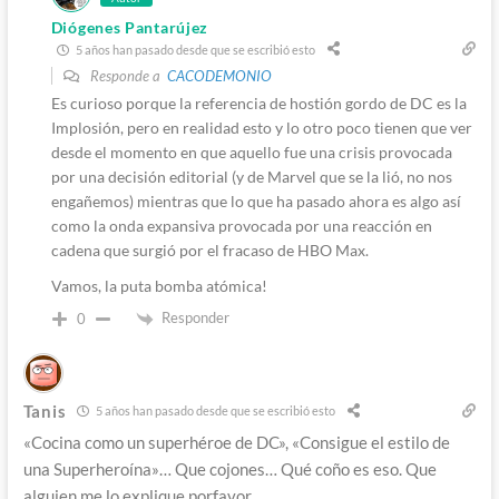
Diógenes Pantarújez
5 años han pasado desde que se escribió esto
Responde a
CACODEMONIO
Es curioso porque la referencia de hostión gordo de DC es la
Implosión, pero en realidad esto y lo otro poco tienen que ver
desde el momento en que aquello fue una crisis provocada
por una decisión editorial (y de Marvel que se la lió, no nos
engañemos) mientras que lo que ha pasado ahora es algo así
como la onda expansiva provocada por una reacción en
cadena que surgió por el fracaso de HBO Max.
Vamos, la puta bomba atómica!
Responder
0
Tanis
5 años han pasado desde que se escribió esto
«Cocina como un superhéroe de DC», «Consigue el estilo de
una Superheroína»… Que cojones… Qué coño es eso. Que
alguien me lo explique porfavor.