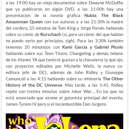
a las 19:00 hay un viejo documental sobre Dwayne McDuffie
que ya publicaron en algún DVD, a las 21:00h hay una
presentación de la novela gráfica
Nubia: The Black
Amazonian Queen
con sus autoras y a las 21:30h la madre
del cordero, 25 minutos de Tom King y Jorge Fornés hablando
sobre su cómic de
Rorschach
(sí, para un cómic del que hablan
no puedo verlo por principios, sigh). Para las 3:30h también
tenemos 20 minutejos con
Kami García y Gabriel Picolo
hablando sobre sus Teen Titans: Changeling y demás tebeos
de los titanes YA que tanto le gustan a la chavalería (y que ojo,
son proyectos editados por Michelle Wells, la nueva co-
editora jefe de DC), además de John Ridley y Giuseppe
Camuncoli a las 4:15 hablando sobre su miniserie
The Other
History of the DC Universe
. Más tarde, a las 5:45, Ridley
repite con treinta minutos sobre Joker War… En los que no
está anunciado que asome el guionista principal del evento,
James Tynion IV pero sí el incombustible Dan Jurgens.