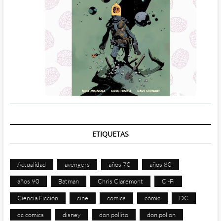
ETIQUETAS
Actualidad
avengers
años 70
años 80
años 90
Batman
Chris Claremont
Ci-Fi
Ciencia Ficción
cine
comics
cómic
DC
dc comics
disney
don pollito
don pollon