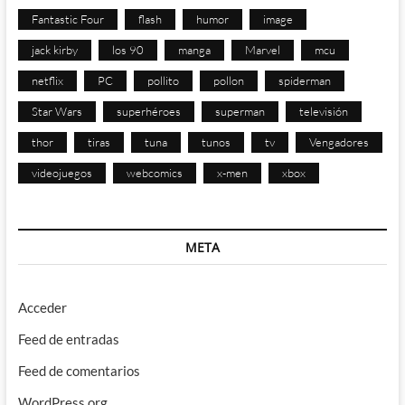
Fantastic Four
flash
humor
image
jack kirby
los 90
manga
Marvel
mcu
netflix
PC
pollito
pollon
spiderman
Star Wars
superhéroes
superman
televisión
thor
tiras
tuna
tunos
tv
Vengadores
videojuegos
webcomics
x-men
xbox
META
Acceder
Feed de entradas
Feed de comentarios
WordPress.org