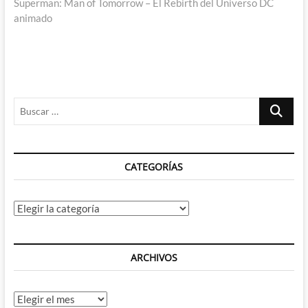
siguiente:
Superman: Man of Tomorrow – El Rebirth del Universo DC
animado
Buscar
…
CATEGORÍAS
Categorías
ARCHIVOS
Archivos