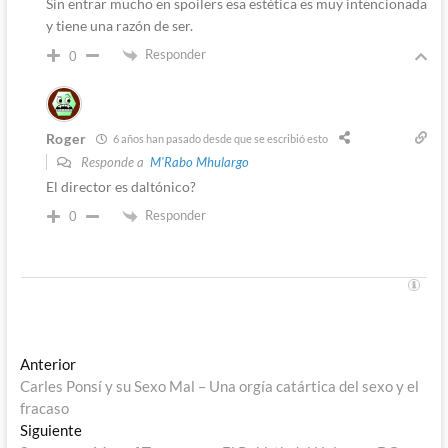
Sin entrar mucho en spoilers esa estética es muy intencionada
y tiene una razón de ser.
Responder
0
Roger
6 años han pasado desde que se escribió esto
Responde a
M'Rabo Mhulargo
El director es daltónico?
Responder
0
Navegación
Entrada
Anterior
anterior:
Carles Ponsí y su Sexo Mal – Una orgía catártica del sexo y el
de
fracaso
entradas
Entrada
Siguiente