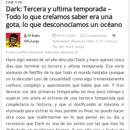
CINE Y TV
Dark: Tercera y ultima temporada –
Todo lo que creíamos saber era una
gota, lo que desconocíamos un océano
M'Rabo
09/07/2020
5 comentarios
Mhulargo
Actualidad
Baran bo Odar
Ci-Fi
Ciencia
Ficción
Dark
Jantje
Friese
netflix
televisión
televisión alemana
tv
Hace algo menos de un año descubrí Dark y hace apenas cinco
días que termine su tercera y ultima temporada. Esa serie
alemana de Netflix de la que todo el mundo hablaba (aunque
yo la descubrí casi de casualidad) como algo tremendamente
confuso, complejo y apasionante que había que ver. Y tras
devorar sus dos primeras temporadas en muy poco tiempo y
esperar con ansia el estreno de una tercera temporada que
completaría la historia, y que vi dosificando al máximo si
visionado para estirar lo mas posible su final, no puedo hacer
otra cosa que reafirmarme en lo que pensé en su día y
reconocer que Dark es una de las series con las que mas he
disfrutado en muchísimo tiempo. Y por ello voy a tratar de