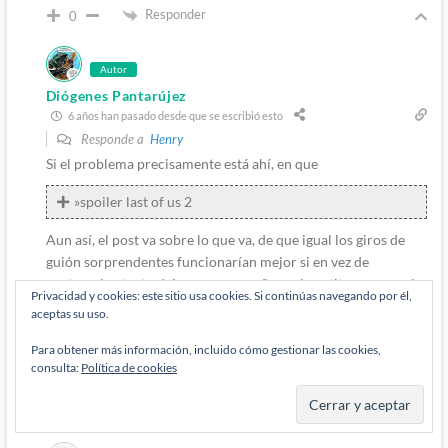
Responder
0
Autor
Diógenes Pantarújez
6 años han pasado desde que se escribió esto
Responde a
Henry
Si el problema precisamente está ahí, en que
»spoiler last of us 2
Aun así, el post va sobre lo que va, de que igual los giros de
guión sorprendentes funcionarían mejor si en vez de
protegerlos tanto dejaran que enseñaran la patita, porque al
Privacidad y cookies: este sitio usa cookies. Si continúas navegando por él,
final si tu vas a ver una película y no es lo que querías ni te
aceptas su uso.
gusta… Pues como que tienes derecho a estar cabreado, vaya.
Para obtener más información, incluido cómo gestionar las cookies,
Cabreado, que no con justificación a comportarte como un
consulta:
Política de cookies
energúmeno, por supuesto.
Responder
0