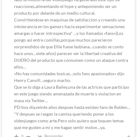
reacciones,alimentando el hype y anteponiendo ser un
producto por delante de un medio cultural.
Convirtiendose en maquinas de satisfaccion y creando una
intolerancia en los gamers hacia experimentar sensaciones
amargas o hacer introspectiva* …y los llamados «fans»(Los
pongo asi entre comillas,porque muchos parecieron
sorprendidos de que Ellie fuese lesbiana…cuando se conto
hace unos…siete años) parecen ver la libertad creativa del
DUEÑO del producto que consumen como un ataque contra
ellos…
«No hay comunidades toxicas…solo fans apasionados» dijo
Henry Canvill…seguro macho.
Que se lo diga a Laura Bailey,una de las actrices que participo
en este juego siendo amenazada de muerte y violacion en
masa via Twitter…
PD:hoy dia,veinte años despues hasta existen fans de Raiden…
*Y despues se rasgan la camisa queriendo poner a los
videojuegos como arte.Pero solo quiero que toquen temas
que me gusten a mi y me hagan sentir molon…ya.
Responder
0