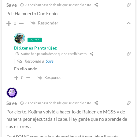
Save
6 años han pasado desde que se escribió esto
Pd.: Ha muerto Don Ennio.
Responder
0
Autor
Diógenes Pantarújez
6 años han pasado desde que se escribió esto
Responde a
Save
En ello ando!
Responder
0
Save
6 años han pasado desde que se escribió esto
Por cierto, Kojima volvió a hacer lo de Raiden en MGS5 y de
manera peor ejecutada si cabe. Hay gente que no aprende de
sus errores .
En ASOIAF creo que la subversión está muy bien llevada.