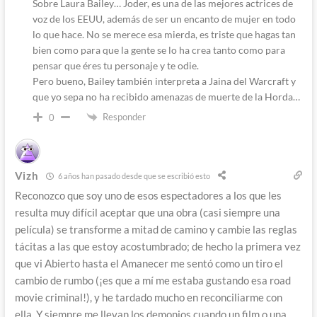
Sobre Laura Bailey… Joder, es una de las mejores actrices de
voz de los EEUU, además de ser un encanto de mujer en todo
lo que hace. No se merece esa mierda, es triste que hagas tan
bien como para que la gente se lo ha crea tanto como para
pensar que éres tu personaje y te odie.
Pero bueno, Bailey también interpreta a Jaina del Warcraft y
que yo sepa no ha recibido amenazas de muerte de la Horda…
Responder
0
Vizh
6 años han pasado desde que se escribió esto
Reconozco que soy uno de esos espectadores a los que les
resulta muy difícil aceptar que una obra (casi siempre una
película) se transforme a mitad de camino y cambie las reglas
tácitas a las que estoy acostumbrado; de hecho la primera vez
que vi Abierto hasta el Amanecer me sentó como un tiro el
cambio de rumbo (¡es que a mí me estaba gustando esa road
movie criminal!), y he tardado mucho en reconciliarme con
ella. Y siempre me llevan los demonios cuando un film o una