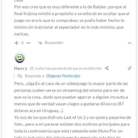
Por eso creo que es muy diferente a lo de Raiden, porque al
final Kojima mintió a propósito y se esforzó en ocultar que el
juego no era lo que tu comprabas; se podía haber hecho lo
mismo sin traicionar al espectador en lo más mínimo, que
narices.
Responder
0
Henry
6 años han pasado desde que se escribió esto
Responde a
Diógenes Pantarújez
Pero…oiga.En el caso de un videojuego la mayor parte de las
personas suelen verse un streaming del mismo para ver de
que va la cosa…dudo que puedan agarrar a alguien incauto,a
menos que de verdad vayan ciegos a gastarse 60 euros (87
dolares aca en Uruguay…).
Yo soy de los que disfruto Last of Us 2 y no quiero pasarme de
listo…pero a mi parecer existen dos motivos principales para
toda la controversia que esta rodeando este titulo:Por un
lado la industria del videojuego ha generado este tipo de