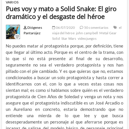
VARIOS
Pues voy y mato a Solid Snake: El giro
dramático y el desgaste del héroe
Diógenes
06/07/2020
50 comentarios
el
Pantarújez
viaje del héroe
john campbell
Metal Gear
Solid
Star Wars
videojuegos
No puedes matar al protagonista porque, por definición, tiene
que llegar al último acto. Porque es el centro de la trama, con
lo que si no está presente al final de su desarrollo,
seguramente no sea el verdadero protagonista y nos han
pillado con el pie cambiado. Y es que quieras que no, estamos
condicionados a buscar un solo protagonista y hasta correr a
identificarnos con el, con lo que a veces estas cosas nos
sientan mal; es como si hablamos sobre quién es el verdadero
protagonista de Cien Años de Soledad y venga un nota y nos
asegure que el protagonista indiscutible es un José Arcadio o
un Aureliano en concreto, estaría demostrando que no
entiende una mierda de lo que lee y que busca
desesperadamente un personaje al que aferrarse porque es
incapaz de salirse del modelo básico de personaje principal