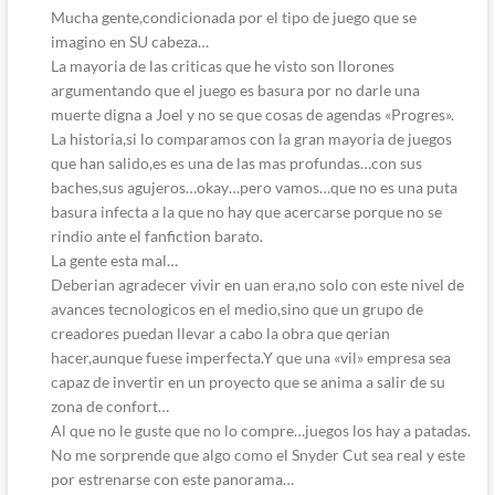
Mucha gente,condicionada por el tipo de juego que se
imagino en SU cabeza…
La mayoria de las criticas que he visto son llorones
argumentando que el juego es basura por no darle una
muerte digna a Joel y no se que cosas de agendas «Progres».
La historia,si lo comparamos con la gran mayoria de juegos
que han salido,es es una de las mas profundas…con sus
baches,sus agujeros…okay…pero vamos…que no es una puta
basura infecta a la que no hay que acercarse porque no se
rindio ante el fanfiction barato.
La gente esta mal…
Deberian agradecer vivir en uan era,no solo con este nivel de
avances tecnologicos en el medio,sino que un grupo de
creadores puedan llevar a cabo la obra que qerian
hacer,aunque fuese imperfecta.Y que una «vil» empresa sea
capaz de invertir en un proyecto que se anima a salir de su
zona de confort…
Al que no le guste que no lo compre…juegos los hay a patadas.
No me sorprende que algo como el Snyder Cut sea real y este
por estrenarse con este panorama…