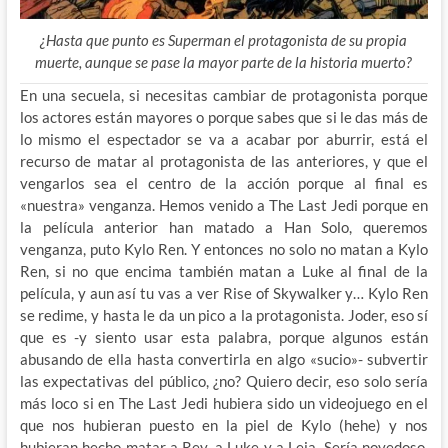
¿Hasta que punto es Superman el protagonista de su propia
muerte, aunque se pase la mayor parte de la historia muerto?
En una secuela, si necesitas cambiar de protagonista porque
los actores están mayores o porque sabes que si le das más de
lo mismo el espectador se va a acabar por aburrir, está el
recurso de matar al protagonista de las anteriores, y que el
vengarlos sea el centro de la acción porque al final es
«nuestra» venganza. Hemos venido a The Last Jedi porque en
la película anterior han matado a Han Solo, queremos
venganza, puto Kylo Ren. Y entonces no solo no matan a Kylo
Ren, si no que encima también matan a Luke al final de la
película, y aun así tu vas a ver Rise of Skywalker y… Kylo Ren
se redime, y hasta le da un pico a la protagonista. Joder, eso sí
que es -y siento usar esta palabra, porque algunos están
abusando de ella hasta convertirla en algo «sucio»- subvertir
las expectativas del público, ¿no? Quiero decir, eso solo sería
más loco si en The Last Jedi hubiera sido un videojuego en el
que nos hubieran puesto en la piel de Kylo (hehe) y nos
hubieran hecho matar a Rey, a Luke y a Leia. Sería novedoso,