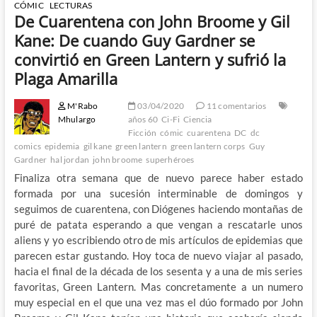
CÓMIC
LECTURAS
De Cuarentena con John Broome y Gil
Kane: De cuando Guy Gardner se
convirtió en Green Lantern y sufrió la
Plaga Amarilla
M'Rabo
03/04/2020
11 comentarios
Mhulargo
años 60
Ci-Fi
Ciencia
Ficción
cómic
cuarentena
DC
dc
comics
epidemia
gil kane
green lantern
green lantern corps
Guy
Gardner
hal jordan
john broome
superhéroes
Finaliza otra semana que de nuevo parece haber estado
formada por una sucesión interminable de domingos y
seguimos de cuarentena, con Diógenes haciendo montañas de
puré de patata esperando a que vengan a rescatarle unos
aliens y yo escribiendo otro de mis artículos de epidemias que
parecen estar gustando. Hoy toca de nuevo viajar al pasado,
hacia el final de la década de los sesenta y a una de mis series
favoritas, Green Lantern. Mas concretamente a un numero
muy especial en el que una vez mas el dúo formado por John