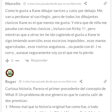
Manolin
6 años han pasado desde que se escribió esto
Como le gusta a Kane dibujar narices y culos por debajo. Me
van a perdonar el sacrilegio , pero de todos los dibujantes
clasicos Kane es el que menos me gusta. Y mira que de niño me
pasaba con muchos clasicos ¡ incluso con Kirby !!! , pero
mientras que a otros les he ido cogiendo el gusto a Kane le
sigo teniendo aversión, esos escorzos imposibles , esas manos
agarrotadas , esos rostros angulosos….no puedo con él . I m
sorry , aunaue seguramente soy yo el que me lo pierdo
Responder
0
Roger
6 años han pasado desde que se escribió esto
Curiosa historia. Parece el primer precedente del concepto de
What if. Un problema de ese género es que le cuesta salir de
dos premisas:
1- Menos mal que la historia original fue como fue, o todo