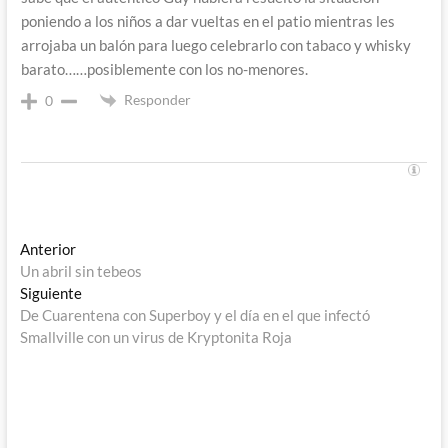
poniendo a los niños a dar vueltas en el patio mientras les
arrojaba un balón para luego celebrarlo con tabaco y whisky
barato……posiblemente con los no-menores.
Responder
0
Navegación
Entrada
Anterior
anterior:
Un abril sin tebeos
de
Entrada
Siguiente
entradas
siguiente:
De Cuarentena con Superboy y el día en el que infectó
Smallville con un virus de Kryptonita Roja