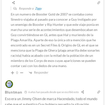
Responde a
Ziggy
En un numero de Booster Gold de 2007 se contaba como
Sinestro viajaba al pasado para conocer a Guy instigado por
un enemigo de Booster y Rip Hunter y que este viaje ponía en
marcha una serie de acontecimientos que desembocaban en
Guy convirtiéndose en GL antes que Hal y muriendo de la
Plaga Amarilla. Aparte de eso la única otra mención que he
encontrado es en un Secret Files & Origins de GL en el que se
menciona que la Plaga de Ghera (plaga amarilla debe sonarles
racista) había acabado con la mitad de la población de un
miembro de los Corps de esos cuyas apariciones se pueden
contar casi con los dedos de una mano.
Responder
0
Bluntman
6 años han pasado desde que se escribió esto
Eso era un Jimmy Olsen de marca Hacendado, todo el mundo
sabe que el autentico Guy hubiera resuelto la situación