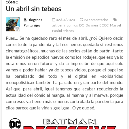
CÓMIC
Un abril sin tebeos
Diógenes
02/04/2020
23 comentarios
Pantarújez
astiberri
comics
DC
Dolmen
ECCC
Marvel
Panini
tebeos
Pues… Se ha quedado raro el mes de abril, ¿no? Quiero decir,
con esto de la pandemia y tal nos hemos quedado sin estrenos
cinematográficos, muchas de las series están de parón -tanto
la emisión de episodios nuevos como los rodajes, que eso ya lo
notaremos en un futuro- y da la impresión de que aquí solo
vamos a poder hablar ya de tebeos viejos, porque el papel se
ha paralizado del todo y el digital en «solidaridad
monopolística» también ha parado en gran parte del mundo.
Así que, para abril, igual tenemos que acabar reduciendo la
actualidad del cómic al manga, al manha y al manwa, porque
como esos ya tienen más o menos controlada la pandemia para
ellos parece que la vida sigue igual. O yo que sé.