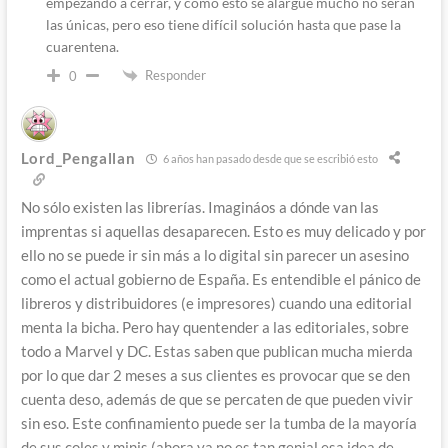
empezando a cerrar, y como esto se alargue mucho no serán
las únicas, pero eso tiene difícil solución hasta que pase la
cuarentena.
Responder
0
Lord_Pengallan
6 años han pasado desde que se escribió esto
No sólo existen las librerías. Imagináos a dónde van las
imprentas si aquellas desaparecen. Esto es muy delicado y por
ello no se puede ir sin más a lo digital sin parecer un asesino
como el actual gobierno de España. Es entendible el pánico de
libreros y distribuidores (e impresores) cuando una editorial
menta la bicha. Pero hay quentender a las editoriales, sobre
todo a Marvel y DC. Estas saben que publican mucha mierda
por lo que dar 2 meses a sus clientes es provocar que se den
cuenta deso, además de que se percaten de que pueden vivir
sin eso. Este confinamiento puede ser la tumba de la mayoría
de sus coles y minis (ahora ya no es tan genial esa idea de