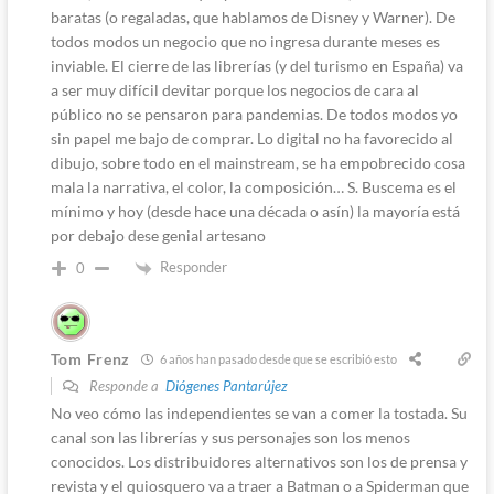
baratas (o regaladas, que hablamos de Disney y Warner). De
todos modos un negocio que no ingresa durante meses es
inviable. El cierre de las librerías (y del turismo en España) va
a ser muy difícil devitar porque los negocios de cara al
público no se pensaron para pandemias. De todos modos yo
sin papel me bajo de comprar. Lo digital no ha favorecido al
dibujo, sobre todo en el mainstream, se ha empobrecido cosa
mala la narrativa, el color, la composición… S. Buscema es el
mínimo y hoy (desde hace una década o asín) la mayoría está
por debajo dese genial artesano
Responder
0
Tom Frenz
6 años han pasado desde que se escribió esto
Responde a
Diógenes Pantarújez
No veo cómo las independientes se van a comer la tostada. Su
canal son las librerías y sus personajes son los menos
conocidos. Los distribuidores alternativos son los de prensa y
revista y el quiosquero va a traer a Batman o a Spiderman que