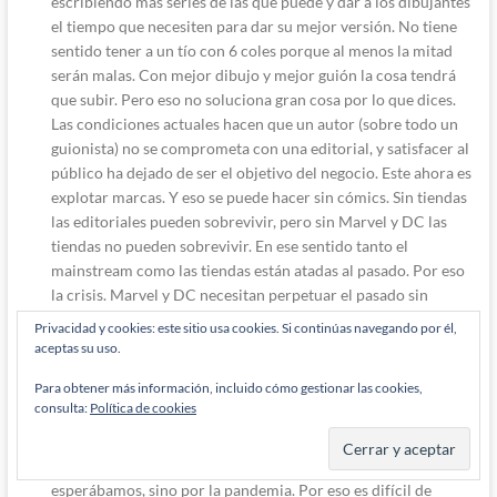
escribiendo más series de las que puede y dar a los dibujantes
el tiempo que necesiten para dar su mejor versión. No tiene
sentido tener a un tío con 6 coles porque al menos la mitad
serán malas. Con mejor dibujo y mejor guión la cosa tendrá
que subir. Pero eso no soluciona gran cosa por lo que dices.
Las condiciones actuales hacen que un autor (sobre todo un
guionista) no se comprometa con una editorial, y satisfacer al
público ha dejado de ser el objetivo del negocio. Este ahora es
explotar marcas. Y eso se puede hacer sin cómics. Sin tiendas
las editoriales pueden sobrevivir, pero sin Marvel y DC las
tiendas no pueden sobrevivir. En ese sentido tanto el
mainstream como las tiendas están atadas al pasado. Por eso
la crisis. Marvel y DC necesitan perpetuar el pasado sin
hacerle un cambio actualizador? Sea como sea se necesitan
Privacidad y cookies: este sitio usa cookies. Si continúas navegando por él,
ventas, y hoy por hoy lo digital sólo da para dar de comer a los
aceptas su uso.
autores que se autopublican no para mantener
Para obtener más información, incluido cómo gestionar las cookies,
superestructuras como son las editoriales (aunque digitales
consulta:
Política de cookies
son más pequeñas porque no se necesita tanto oficinista).
Vamos, al final la crisis de la grapa no ha llegado porque las
ventas han bajado por debajo de la rentabilidad como todos
esperábamos, sino por la pandemia. Por eso es difícil de