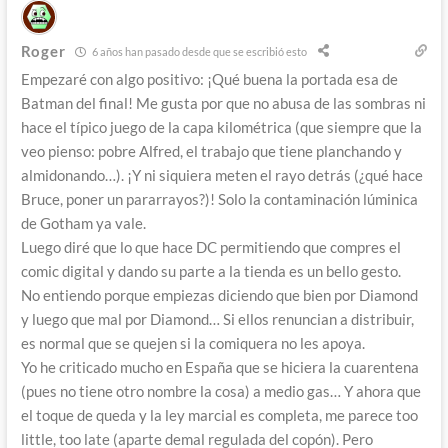
Roger
6 años han pasado desde que se escribió esto
Empezaré con algo positivo: ¡Qué buena la portada esa de
Batman del final! Me gusta por que no abusa de las sombras ni
hace el típico juego de la capa kilométrica (que siempre que la
veo pienso: pobre Alfred, el trabajo que tiene planchando y
almidonando…). ¡Y ni siquiera meten el rayo detrás (¿qué hace
Bruce, poner un pararrayos?)! Solo la contaminación lúminica
de Gotham ya vale.
Luego diré que lo que hace DC permitiendo que compres el
comic digital y dando su parte a la tienda es un bello gesto.
No entiendo porque empiezas diciendo que bien por Diamond
y luego que mal por Diamond… Si ellos renuncian a distribuir,
es normal que se quejen si la comiquera no les apoya.
Yo he criticado mucho en España que se hiciera la cuarentena
(pues no tiene otro nombre la cosa) a medio gas… Y ahora que
el toque de queda y la ley marcial es completa, me parece too
little, too late (aparte demal regulada del copón). Pero