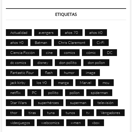
ETIQUETAS
Actualidad
avengers
años 70
años 80
años 90
Batman
Chris Claremont
Ci-Fi
Ciencia Ficción
cine
comics
cómic
DC
dc comics
disney
don pollito
don pollon
Fantastic Four
flash
humor
image
jack kirby
los 90
manga
Marvel
mcu
netflix
PC
pollito
pollon
spiderman
Star Wars
superhéroes
superman
televisión
thor
tiras
tuna
tunos
tv
Vengadores
videojuegos
webcomics
x-men
xbox