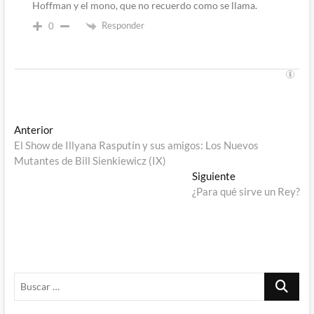
Hoffman y el mono, que no recuerdo como se llama.
Responder
0
Navegación
Entrada
Anterior
anterior:
El Show de Illyana Rasputín y sus amigos: Los Nuevos
de
Mutantes de Bill Sienkiewicz (IX)
entradas
Entrada
Siguiente
siguiente:
¿Para qué sirve un Rey?
Buscar
…