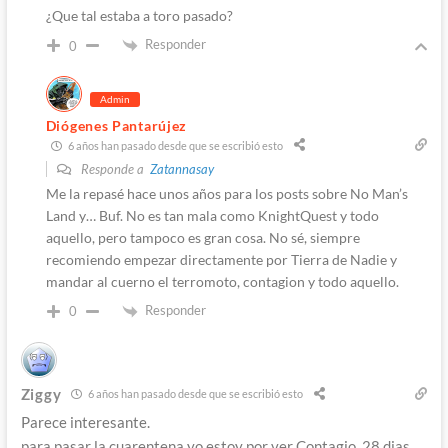
¿Que tal estaba a toro pasado?
Responder
0
Admin
Diógenes Pantarújez
6 años han pasado desde que se escribió esto
Responde a
Zatannasay
Me la repasé hace unos años para los posts sobre No Man’s
Land y… Buf. No es tan mala como KnightQuest y todo
aquello, pero tampoco es gran cosa. No sé, siempre
recomiendo empezar directamente por Tierra de Nadie y
mandar al cuerno el terromoto, contagion y todo aquello.
Responder
0
Ziggy
6 años han pasado desde que se escribió esto
Parece interesante.
para pasar la cuarentena yo estoy por ver Contagio, 28 dias