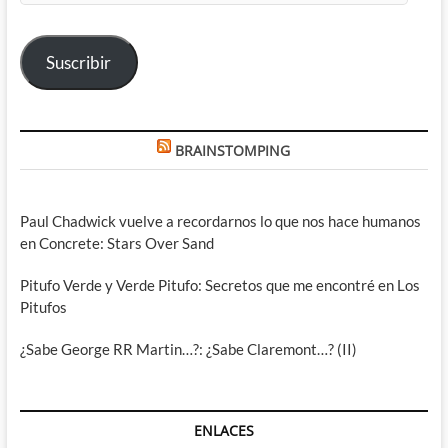
correo
electrónico
Suscribir
BRAINSTOMPING
Paul Chadwick vuelve a recordarnos lo que nos hace humanos
en Concrete: Stars Over Sand
Pitufo Verde y Verde Pitufo: Secretos que me encontré en Los
Pitufos
¿Sabe George RR Martin…?: ¿Sabe Claremont…? (II)
ENLACES