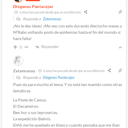
Diógenes Pantarújez
6 años han pasado desde que se escribió esto
Responde a
Zatannasay
¡No le des ideas! ¡Me veo con esto durando dieciocho meses y
M’Rabo soltando posts de epidemias hasta el fin del mundo si
hace falta!
Responder
0
Zatannasay
6 años han pasado desde que se escribió esto
Responde a
Diógenes Pantarújez
Pues da para mucho el tema. Y no está tan manido como otras
temáticas.
La Peste de Camus.
El Decameron.
Ben hur y sus leproserias.
La expedición Balmis.
Ehhh me he quedado en blanco cuando pensaba que me iban