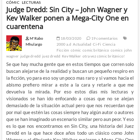
CÓMIC
LECTURAS
Judge Dredd: Sin City – John Wagner y
Kev Walker ponen a Mega-City One en
cuarentena
M'Rabo
18/03/2020
19 comentarios
Mhulargo
2000 a.d
Actualidad
Ci-Fi
Ciencia
Ficción
cómic
comic británico
comics
john
wagner
judge dredd
juez dredd
Kev Walker
otra vez cómic británico!
Se que hay mucha gente que en estos tiempos que corren solo
buscan alejarse de la realidad y buscan un pequeño respiro en
la ficción, yo para eso soy un poco mas raro y si vamos hacia el
abismo prefiero mirar a este a la cara y retarle a que me
devuelva la mirada. Por eso estos días mis lecturas y
visionados se han ido enfocando a cosas que no se alejan
demasiado de la situación actual pero que nos recuerdan que
por mal que estén las cosas siempre hay algún autor o autores
que se han imaginado un escenario similar pero aun peor. Y eso
es lo que nos encontramos en Sin City, una historia del Juez
Dredd en la que hace doce años todo un clásico como John
Wagner y el dibujante Kev Walker pusieron a Mega-City One