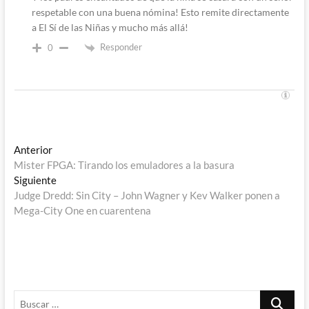
respetable con una buena nómina! Esto remite directamente
a El Sí de las Niñas y mucho más allá!
Responder
0
Navegación
Entrada
Anterior
anterior:
Mister FPGA: Tirando los emuladores a la basura
de
Entrada
Siguiente
entradas
siguiente:
Judge Dredd: Sin City – John Wagner y Kev Walker ponen a
Mega-City One en cuarentena
Buscar