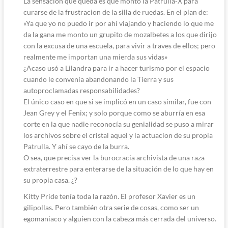
La sensación que queda es que montó la Patrulla-X para
curarse de la frustracion de la silla de ruedas. En el plan de:
«Ya que yo no puedo ir por ahí viajando y haciendo lo que me
da la gana me monto un grupito de mozalbetes a los que dirijo
con la excusa de una escuela, para vivir a traves de ellos; pero
realmente me importan una mierda sus vidas»
¿Acaso usó a Lilandra para ir a hacer turismo por el espacio
cuando le convenía abandonando la Tierra y sus
autoproclamadas responsabilidades?
El único caso en que si se implicó en un caso similar, fue con
Jean Grey y el Fenix; y solo porque como se aburría en esa
corte en la que nadie reconocía su genialidad se puso a mirar
los archivos sobre el cristal aquel y la actuacion de su propia
Patrulla. Y ahí se cayo de la burra.
O sea, que precisa ver la burocracia archivista de una raza
extraterrestre para enterarse de la situación de lo que hay en
su propia casa. ¿?
Kitty Pride tenía toda la razón. El profesor Xavier es un
gilipollas. Pero también otra serie de cosas, como ser un
egomaniaco y alguien con la cabeza más cerrada del universo.