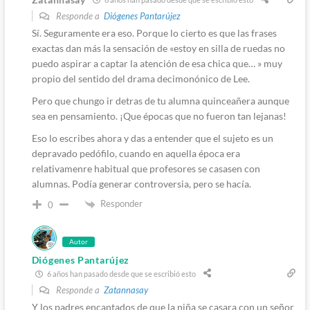
Responde a
Diógenes Pantarújez
Sí. Seguramente era eso. Porque lo cierto es que las frases
exactas dan más la sensación de «estoy en silla de ruedas no
puedo aspirar a captar la atención de esa chica que… » muy
propio del sentido del drama decimonónico de Lee.
Pero que chungo ir detras de tu alumna quinceañera aunque
sea en pensamiento. ¡Que épocas que no fueron tan lejanas!
Eso lo escribes ahora y das a entender que el sujeto es un
depravado pedófilo, cuando en aquella época era
relativamenre habitual que profesores se casasen con
alumnas. Podía generar controversia, pero se hacía.
Responder
0
Autor
Diógenes Pantarújez
6 años han pasado desde que se escribió esto
Responde a
Zatannasay
Y los padres encantados de que la niña se casara con un señor