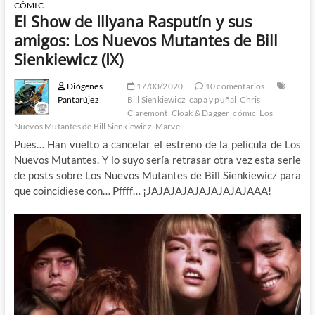
CÓMIC
El Show de Illyana Rasputín y sus
amigos: Los Nuevos Mutantes de Bill
Sienkiewicz (IX)
Diógenes
17/03/2020
10 comentarios
Pantarújez
Bill Sienkiewicz
capa y puñal
Chris
Claremont
Cloak & Dagger
cómic
Los
Nuevos Mutantes de Bill Sienkiewicz
Marvel
Pues… Han vuelto a cancelar el estreno de la película de Los
Nuevos Mutantes. Y lo suyo sería retrasar otra vez esta serie
de posts sobre Los Nuevos Mutantes de Bill Sienkiewicz para
que coincidiese con… Pffff… ¡JAJAJAJAJAJAJAJAJAAA!