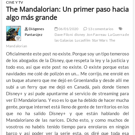
CINE Y TV
The Mandalorian: Un primer paso hacia
algo más grande
Diógenes
06/01/2020
13 comentarios
Pantarújez
Dave Filoni
disney
Jon Favreau
La Guerra de
las Galaxias
Lucasfilm
Star Wars
The
Mandalorian
Oficialmente este post no existe. Porque soy un tipo temeroso
de los abogados de la Disney, que respeta la ley y la justicia y
todo eso, así que este post no existe. O existe porque estas
navidades me colé de polizón en un… Me corrijo, me enrolé en
un buque atunero que me dejó en Groenlandia y desde allí me
subí a un ferry que me dejó en Canadá, país donde tienen
Disney+ y así pude apuntarme al servicio de streaming para
ver El Mandaloriano. Y eso es lo que ha debido de hacer mucha
gente, porque internet está lleno de gente de territorios en los
que no ha salido Disney+ y que están hablando del
Mandaloriano de las narices. Dicho esto, y como muchos de
vosotros no habéis tenido tiempo para enrolaros en ningún
barco y así poder ver la serie esta, os diré que toda esa