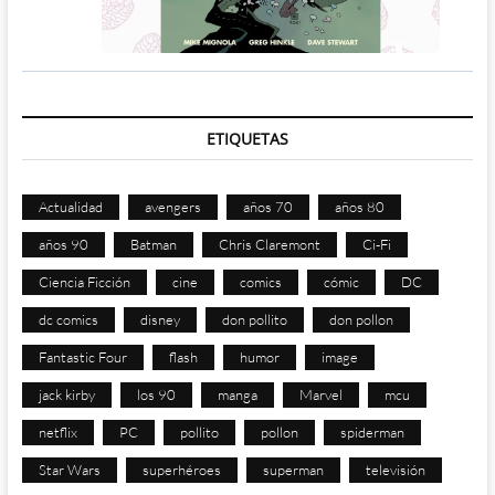
ETIQUETAS
Actualidad
avengers
años 70
años 80
años 90
Batman
Chris Claremont
Ci-Fi
Ciencia Ficción
cine
comics
cómic
DC
dc comics
disney
don pollito
don pollon
Fantastic Four
flash
humor
image
jack kirby
los 90
manga
Marvel
mcu
netflix
PC
pollito
pollon
spiderman
Star Wars
superhéroes
superman
televisión