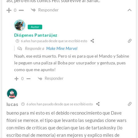
así, pero en los cómics Fett sobrevive al Sarlac.
Responder
0
Autor
Diógenes Pantarújez
6 años han pasado desde que se escribió esto
Responde a
Make Mine Marvel
Naah, ese está muerto. Pero si es para que el Mando y Sabine
le peguen una paliza al Boba por usurpador y gentuza, pues
como que me apunto!
Responder
0
lucas
6 años han pasado desde que se escribió esto
bueno para mí esto es el debido reconocimiento que Dave
filoni se merece. el tipo que levanto las segundas clone wars
con miles de críticas que decían que las de tartaskosky (lo
escribo mal de memoria) eran mejores y explico miles de