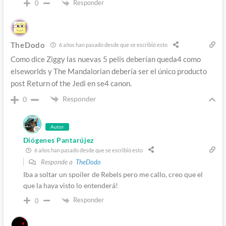
Responder
0
TheDodo
6 años han pasado desde que se escribió esto
Como dice Ziggy las nuevas 5 pelis deberían queda4 como
elseworlds y The Mandalorian debería ser el único producto
post Return of the Jedi en se4 canon.
Responder
0
Autor
Diógenes Pantarújez
6 años han pasado desde que se escribió esto
Responde a
TheDodo
Iba a soltar un spoiler de Rebels pero me callo, creo que el
que la haya visto lo entenderá!
Responder
0