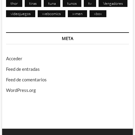
thor
tiras
tuna
tunos
tv
Vengadores
videojuegos
webcomics
x-men
xbox
META
Acceder
Feed de entradas
Feed de comentarios
WordPress.org