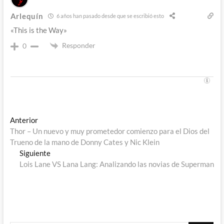
Arlequín
6 años han pasado desde que se escribió esto
«This is the Way»
Responder
0
Navegación
Entrada
Anterior
anterior:
Thor – Un nuevo y muy prometedor comienzo para el Dios del
de
Trueno de la mano de Donny Cates y Nic Klein
entradas
Entrada
Siguiente
siguiente:
Lois Lane VS Lana Lang: Analizando las novias de Superman