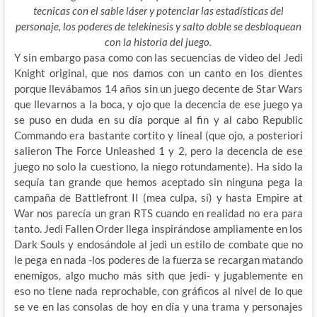
tecnicas con el sable láser y potenciar las estadísticas del
personaje, los poderes de telekinesis y salto doble se desbloquean
con la historia del juego.
Y sin embargo pasa como con las secuencias de video del Jedi
Knight original, que nos damos con un canto en los dientes
porque llevábamos 14 años sin un juego decente de Star Wars
que llevarnos a la boca, y ojo que la decencia de ese juego ya
se puso en duda en su día porque al fin y al cabo Republic
Commando era bastante cortito y lineal (que ojo, a posteriori
salieron The Force Unleashed 1 y 2, pero la decencia de ese
juego no solo la cuestiono, la niego rotundamente). Ha sido la
sequía tan grande que hemos aceptado sin ninguna pega la
campaña de Battlefront II (mea culpa, sí) y hasta Empire at
War nos parecía un gran RTS cuando en realidad no era para
tanto. Jedi Fallen Order llega inspirándose ampliamente en los
Dark Souls y endosándole al jedi un estilo de combate que no
le pega en nada -los poderes de la fuerza se recargan matando
enemigos, algo mucho más sith que jedi- y jugablemente en
eso no tiene nada reprochable, con gráficos al nivel de lo que
se ve en las consolas de hoy en día y una trama y personajes