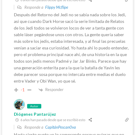
Responde a
Flippy Mcflipe
Después del Retorno del Jedi no se sabía nada sobre los Jedi,
así que cuando Dark Horse sacó la serie limitada de Relatos
de los Jedi todos se volvieron locos de ver a tanta gente con
sable láser pegándose unos con otros. La gente quería saber
más sobre los jedis, estaba interesada, y al final las precuelas
venían a saciar esa curiosidad. Yo hasta ahí lo puedo entender,
pero el problema principal nace ahí, de una historia en la que
todos son jedis menos Padmé y Jar Jar Binks. Parece que hay
una generación enterita para la que la batalla de Yavin les
debe parecer sosa porque no intercala entre medias el duelo
entre Vader y Obi Wan, yo que sé.
Responder
-1
Autor
Diógenes Pantarújez
6 años han pasado desde que se escribió esto
Responde a
CapitánPescan0va
Hasta cierto punto yo lo comprendo porque quieras que no