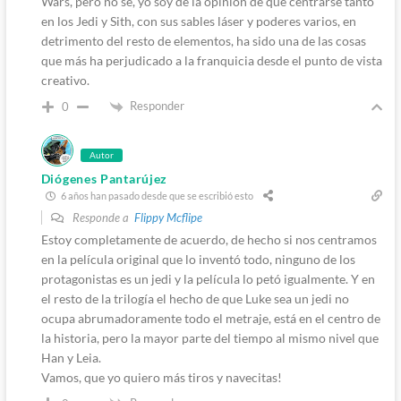
Wars, pero no sé, yo soy de la opinión de que centrarse tanto
en los Jedi y Sith, con sus sables láser y poderes varios, en
detrimento del resto de elementos, ha sido una de las cosas
que más ha perjudicado a la franquicia desde el punto de vista
creativo.
Responder
0
Autor
Diógenes Pantarújez
6 años han pasado desde que se escribió esto
Responde a
Flippy Mcflipe
Estoy completamente de acuerdo, de hecho si nos centramos
en la película original que lo inventó todo, ninguno de los
protagonistas es un jedi y la película lo petó igualmente. Y en
el resto de la trilogía el hecho de que Luke sea un jedi no
ocupa abrumadoramente todo el metraje, está en el centro de
la historia, pero la mayor parte del tiempo al mismo nivel que
Han y Leia.
Vamos, que yo quiero más tiros y navecitas!