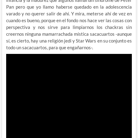
infancia y la madurez que algunos llamarían síndrome de Peter
Pan pero que yo llamo haberse quedado en la adolescencia
varado y no querer salir de ahí. Y mira, meterse ahí de vez en
cuando es bueno, porque en el fondo nos hace ver las cosas con
perspectiva y nos sirve para limpiarnos los chackras sin
creernos ninguna mamarrachada mística sacacuartos -aunque
sí, es cierto, hay una religión jedi y Star Wars en su conjunto es
todo un sacacuartos, para que engañarnos-.