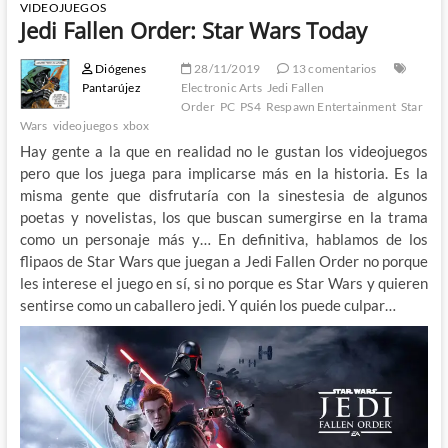
VIDEOJUEGOS
Jedi Fallen Order: Star Wars Today
Diógenes
28/11/2019
13 comentarios
Pantarújez
Electronic Arts
Jedi Fallen
Order
PC
PS4
Respawn Entertainment
Star
Wars
videojuegos
xbox
Hay gente a la que en realidad no le gustan los videojuegos
pero que los juega para implicarse más en la historia. Es la
misma gente que disfrutaría con la sinestesia de algunos
poetas y novelistas, los que buscan sumergirse en la trama
como un personaje más y… En definitiva, hablamos de los
flipaos de Star Wars que juegan a Jedi Fallen Order no porque
les interese el juego en sí, si no porque es Star Wars y quieren
sentirse como un caballero jedi. Y quién los puede culpar…