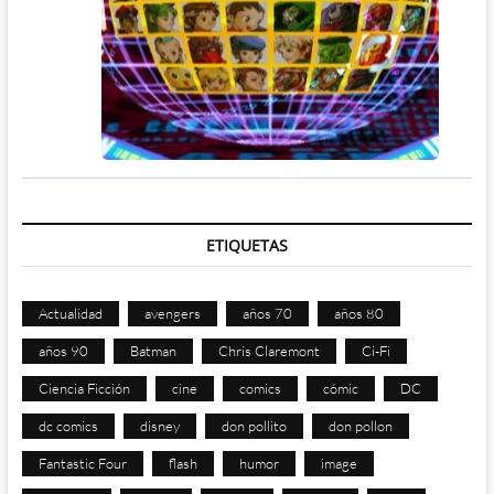
ETIQUETAS
Actualidad
avengers
años 70
años 80
años 90
Batman
Chris Claremont
Ci-Fi
Ciencia Ficción
cine
comics
cómic
DC
dc comics
disney
don pollito
don pollon
Fantastic Four
flash
humor
image