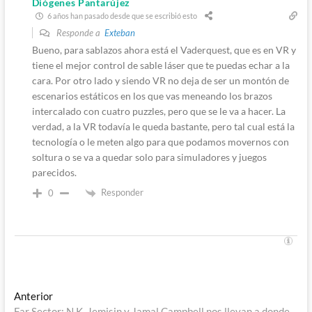
Diógenes Pantarújez
6 años han pasado desde que se escribió esto
Responde a
Exteban
Bueno, para sablazos ahora está el Vaderquest, que es en VR y
tiene el mejor control de sable láser que te puedas echar a la
cara. Por otro lado y siendo VR no deja de ser un montón de
escenarios estáticos en los que vas meneando los brazos
intercalado con cuatro puzzles, pero que se le va a hacer. La
verdad, a la VR todavía le queda bastante, pero tal cual está la
tecnología o le meten algo para que podamos movernos con
soltura o se va a quedar solo para simuladores y juegos
parecidos.
Responder
0
Navegación
Entrada
Anterior
anterior:
Far Sector: N.K. Jemisin y Jamal Campbell nos llevan a donde