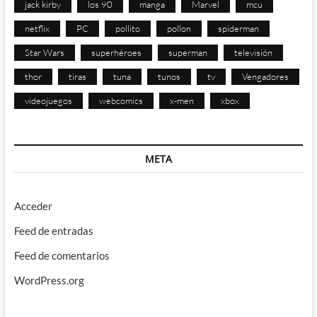
jack kirby
los 90
manga
Marvel
mcu
netflix
PC
pollito
pollon
spiderman
Star Wars
superhéroes
superman
televisión
thor
tiras
tuna
tunos
tv
Vengadores
videojuegos
webcomics
x-men
xbox
META
Acceder
Feed de entradas
Feed de comentarios
WordPress.org