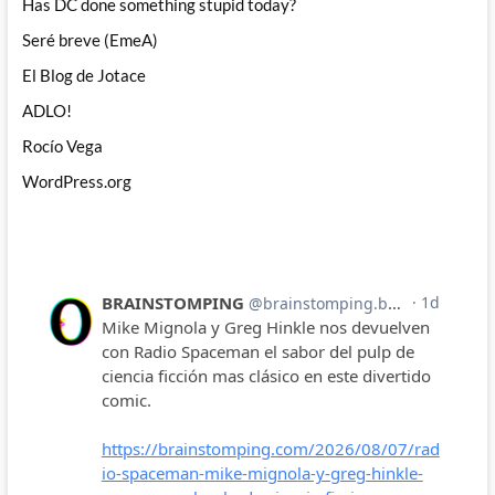
Has DC done something stupid today?
Seré breve (EmeA)
El Blog de Jotace
ADLO!
Rocío Vega
WordPress.org