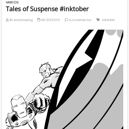
VARIOS
Tales of Suspense #inktober
Brainstomping
06/10/2019
6 comentarios
inktober