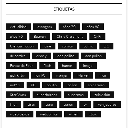
ETIQUETAS
Actualidad
avengers
años 70
años 80
años 90
Batman
Chris Claremont
Ci-Fi
Ciencia Ficción
cine
comics
cómic
DC
dc comics
disney
don pollito
don pollon
Fantastic Four
flash
humor
image
jack kirby
los 90
manga
Marvel
mcu
netflix
PC
pollito
pollon
spiderman
Star Wars
superhéroes
superman
televisión
thor
tiras
tuna
tunos
tv
Vengadores
videojuegos
webcomics
x-men
xbox