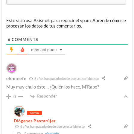
Este sitio usa Akismet para reducir el spam.
Aprende cómo se
procesan los datos de tus comentarios.
6
COMMENTS
más antiguos
elemeefe
6 años han pasado desde que se escribió esto
Muy muy chulo éste… ¿Quién los hace, M’Rabo?
Responder
0
Admin
Diógenes Pantarújez
6 años han pasado desde que se escribió esto
Responde a
elemeefe