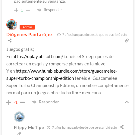
pacientemente su venganza.
Responder
1
Admin
Diógenes Pantarújez
7 años han pasado desde que se escribió esto
Juegos gratis;
En
https://uplay.ubisoft.com/
teneis el Steep, que es de
corretear en esquís y romperse piernas en la nieve.
Y en
https://www.humblebundle.com/store/guacamelee-
super-turbo-championship-edition
tenéis el Guacamelee
Super Turbo Championship Edition, un nombre completamente
normal para un juego sobre lucha libre mexicana.
Responder
-1
Flippy Mcflipe
7 años han pasado desde que se escribió esto