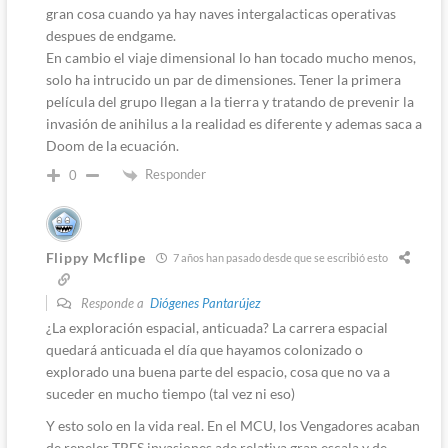
gran cosa cuando ya hay naves intergalacticas operativas
despues de endgame.
En cambio el viaje dimensional lo han tocado mucho menos,
solo ha intrucido un par de dimensiones. Tener la primera
película del grupo llegan a la tierra y tratando de prevenir la
invasión de anihilus a la realidad es diferente y ademas saca a
Doom de la ecuación.
Responder
0
Flippy Mcflipe
7 años han pasado desde que se escribió esto
Responde a
Diógenes Pantarújez
¿La exploración espacial, anticuada? La carrera espacial
quedará anticuada el día que hayamos colonizado o
explorado una buena parte del espacio, cosa que no va a
suceder en mucho tiempo (tal vez ni eso)
Y esto solo en la vida real. En el MCU, los Vengadores acaban
de repeler TRES invasiones ade relativa gran escala y de