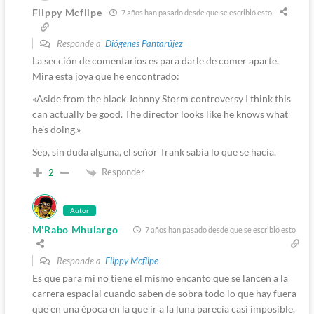
Flippy Mcflipe
7 años han pasado desde que se escribió esto
Responde a
Diógenes Pantarújez
La sección de comentarios es para darle de comer aparte.
Mira esta joya que he encontrado:
«Aside from the black Johnny Storm controversy I think this
can actually be good. The director looks like he knows what
he’s doing. »
Sep, sin duda alguna, el señor Trank sabía lo que se hacía.
Responder
2
Autor
M'Rabo Mhulargo
7 años han pasado desde que se escribió esto
Responde a
Flippy Mcflipe
Es que para mi no tiene el mismo encanto que se lancen a la
carrera espacial cuando saben de sobra todo lo que hay fuera
que en una época en la que ir a la luna parecía casi imposible,