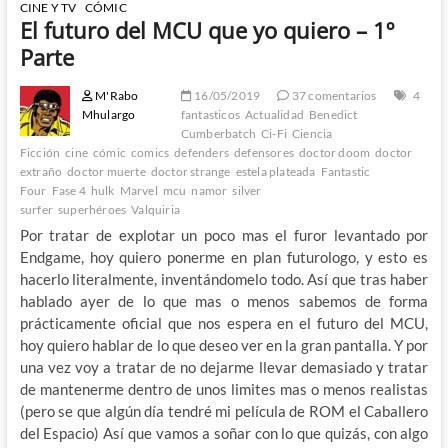
CINE Y TV
CÓMIC
El futuro del MCU que yo quiero – 1º
Parte
M'Rabo
16/05/2019
37 comentarios
4
Mhulargo
fantasticos
Actualidad
Benedict
Cumberbatch
Ci-Fi
Ciencia
Ficción
cine
cómic
comics
defenders
defensores
doctor doom
doctor
extraño
doctor muerte
doctor strange
estela plateada
Fantastic
Four
Fase 4
hulk
Marvel
mcu
namor
silver
surfer
superhéroes
Valquiria
Por tratar de explotar un poco mas el furor levantado por
Endgame, hoy quiero ponerme en plan futurologo, y esto es
hacerlo literalmente, inventándomelo todo. Así que tras haber
hablado ayer de lo que mas o menos sabemos de forma
prácticamente oficial que nos espera en el futuro del MCU,
hoy quiero hablar de lo que deseo ver en la gran pantalla. Y por
una vez voy a tratar de no dejarme llevar demasiado y tratar
de mantenerme dentro de unos limites mas o menos realistas
(pero se que algún día tendré mi película de ROM el Caballero
del Espacio) Así que vamos a soñar con lo que quizás, con algo