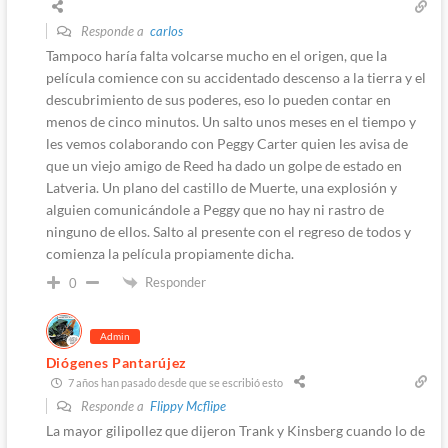
Responde a
carlos
Tampoco haría falta volcarse mucho en el origen, que la
película comience con su accidentado descenso a la tierra y el
descubrimiento de sus poderes, eso lo pueden contar en
menos de cinco minutos. Un salto unos meses en el tiempo y
les vemos colaborando con Peggy Carter quien les avisa de
que un viejo amigo de Reed ha dado un golpe de estado en
Latveria. Un plano del castillo de Muerte, una explosión y
alguien comunicándole a Peggy que no hay ni rastro de
ninguno de ellos. Salto al presente con el regreso de todos y
comienza la película propiamente dicha.
Responder
0
Admin
Diógenes Pantarújez
7 años han pasado desde que se escribió esto
Responde a
Flippy Mcflipe
La mayor gilipollez que dijeron Trank y Kinsberg cuando lo de