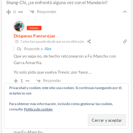
Shang-Chi, ¿se enfrentó alguna vez con el Mandarín?
Responder
0
Admin
Diógenes Pantarújez
7 años han pasado desde que se escribió esto
Responde a
Alex
Que yo sepa no, de hecho retconearon a Fu Manchu con
Garra Amarilla.
Yo solo pido que vuelva Trevor, por favor…
Responder
1
Privacidad y cookies: este sitio usa cookies. Si continúas navegando por él,
aceptas su uso.
Autor
Para obtener más información, incluido cómo gestionar las cookies,
M'Rabo Mhulargo
7 años han pasado desde que se escribió esto
consulta:
Política de cookies
Responde a
Alex
Deben pensar que Mandarin suena menos «problematico»
que Fu-Manchu