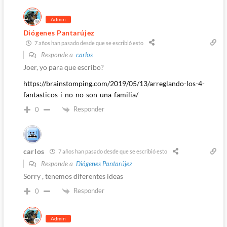
Admin
Diógenes Pantarújez
7 años han pasado desde que se escribió esto
Responde a
carlos
Joer, yo para que escribo?
https://brainstomping.com/2019/05/13/arreglando-los-4-
fantasticos-i-no-no-son-una-familia/
Responder
0
carlos
7 años han pasado desde que se escribió esto
Responde a
Diógenes Pantarújez
Sorry , tenemos diferentes ideas
Responder
0
Admin