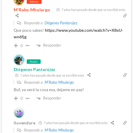
Admin
M'Rabo Mhulargo
7 años han pasado desde que se escribió esto
Responde a
Diógenes Pantarújez
Que poco sabes!
https://www.youtube.com/watch?v=X8xU-
wn6fjg
Responder
0
Autor
Diógenes Pantarújez
7 años han pasado desde que se escribió esto
Responde a
M'Rabo Mhulargo
Buf, ya veré la cosa esa, dejame en paz!
Responder
0
iluvendure
7 años han pasado desde que se escribió esto
Responde a
M'Rabo Mhulargo