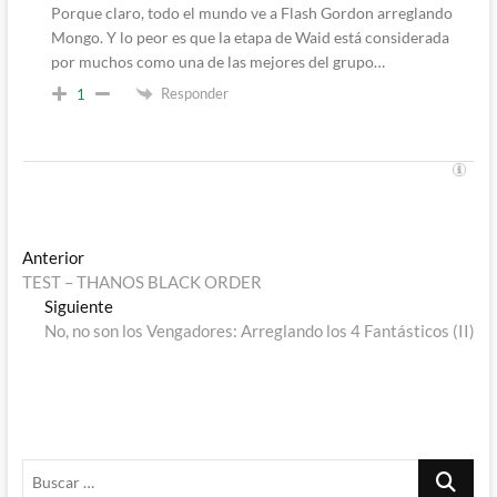
Porque claro, todo el mundo ve a Flash Gordon arreglando
Mongo. Y lo peor es que la etapa de Waid está considerada
por muchos como una de las mejores del grupo…
Responder
1
Navegación
Entrada
Anterior
anterior:
TEST – THANOS BLACK ORDER
de
Entrada
Siguiente
entradas
siguiente:
No, no son los Vengadores: Arreglando los 4 Fantásticos (II)
Buscar
…