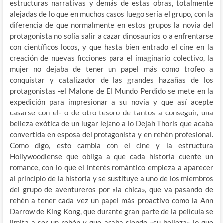
estructuras narrativas y demás de estas obras, totalmente
alejadas de lo que en muchos casos luego sería el grupo, con la
diferencia de que normalmente en estos grupos la novia del
protagonista no solía salir a cazar dinosaurios o a enfrentarse
con científicos locos, y que hasta bien entrado el cine en la
creación de nuevas ficciones para el imaginario colectivo, la
mujer no dejaba de tener un papel más como trofeo a
conquistar y catalizador de las grandes hazañas de los
protagonistas -el Malone de El Mundo Perdido se mete en la
expedición para impresionar a su novia y que así acepte
casarse con el- o de otro tesoro de tantos a conseguir, una
belleza exótica de un lugar lejano a lo Dejah Thoris que acaba
convertida en esposa del protagonista y en rehén profesional.
Como digo, esto cambia con el cine y la estructura
Hollywoodiense que obliga a que cada historia cuente un
romance, con lo que el interés romántico empieza a aparecer
al principio de la historia y se sustituye a uno de los miembros
del grupo de aventureros por «la chica», que va pasando de
rehén a tener cada vez un papel más proactivo como la Ann
Darrow de King Kong, que durante gran parte de la película se
limita a ser un rehén y que acaba siendo «su belleza» lo que