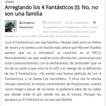
CÓMIC
Arreglando los 4 Fantásticos (I): No, no
son una familia
Diógenes
13/05/2019
22 comentarios
Pantarújez
Arreglando Los 4 Fantásticos
arthur conan
doyle
comics
jack kirby
julio verne
Los 4
fantásticos
Los Increíbles
Marvel
Pulp
Robert A Heinlein
stan lee
«Los 4 Fantásticos son una familia.» Hemos oido esto un millón
de veces y lo vamos a oir mucho más ahora que Marvel Studios
parece que va a introducir al cuarteto en el MCU.
Normalmente, los que sueltan esta afirmación, sentencian con
total convencimiento, con la desfachatez de pretender que se
les de la razón y que esto es el alfa y el omega de la definición
de los 4 Fantásticos: «Ya existe una buena película de Los 4
Fantásticos, y se llama Los Increíbles». Y otra vez la misma
mirada onanista, el mismo sentimiento de finalización, cuánta
razón tengo a pesar de no tener ni puñetera idea, de no saber
por dónde ando ni por dónde me da el viento. Porque no,
porque Los 4 Fantásticos no son una familia.