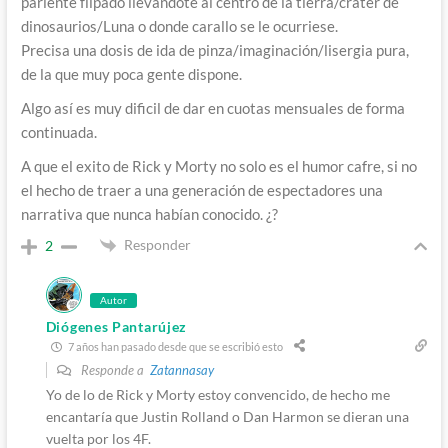
pariente flipado llevandote al centro de la tierra/crater de
dinosaurios/Luna o donde carallo se le ocurriese.
Precisa una dosis de ida de pinza/imaginación/lisergia pura,
de la que muy poca gente dispone.
Algo así es muy dificil de dar en cuotas mensuales de forma
continuada.
A que el exito de Rick y Morty no solo es el humor cafre, si no
el hecho de traer a una generación de espectadores una
narrativa que nunca habían conocido. ¿?
Responder
2
Autor
Diógenes Pantarújez
7 años han pasado desde que se escribió esto
Responde a
Zatannasay
Yo de lo de Rick y Morty estoy convencido, de hecho me
encantaría que Justin Rolland o Dan Harmon se dieran una
vuelta por los 4F.