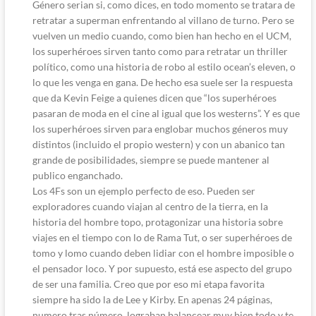
Género serian si, como dices, en todo momento se tratara de
retratar a superman enfrentando al villano de turno. Pero se
vuelven un medio cuando, como bien han hecho en el UCM,
los superhéroes sirven tanto como para retratar un thriller
político, como una historia de robo al estilo ocean’s eleven, o
lo que les venga en gana. De hecho esa suele ser la respuesta
que da Kevin Feige a quienes dicen que “los superhéroes
pasaran de moda en el cine al igual que los westerns”. Y es que
los superhéroes sirven para englobar muchos géneros muy
distintos (incluido el propio western) y con un abanico tan
grande de posibilidades, siempre se puede mantener al
publico enganchado.
Los 4Fs son un ejemplo perfecto de eso. Pueden ser
exploradores cuando viajan al centro de la tierra, en la
historia del hombre topo, protagonizar una historia sobre
viajes en el tiempo con lo de Rama Tut, o ser superhéroes de
tomo y lomo cuando deben lidiar con el hombre imposible o
el pensador loco. Y por supuesto, está ese aspecto del grupo
de ser una familia. Creo que por eso mi etapa favorita
siempre ha sido la de Lee y Kirby. En apenas 24 páginas,
numero tras número, lograban balancear muy bien todo y te