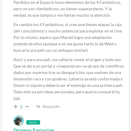
Perdidos en el Espacio toma elementos de los 4 Fantásticos,
pero no son «fantásticos», no tienen superpoderes. Y la
verdad, es que tampoco me llaman mucho la atención.
En cambio los 4 Fantásticos, sí creo que tienen etapas la raja
(ahí coincidimos) y mucho potencial para explotar en el cine.
Por lo mismo, espero que Marvel logre una adaptación
potente de ellos (aunque a mí me gusta harto lo de Waid y
buscaría una peli con un enfoque similar).
Ams! y para una peli, me saltaría contar el origen y todo eso.
Que se abra un portal y «reaparezcan» un grupo de científicos
dados por muertos tras su desaparición, que vuelven de una
dimensión rara y con poderes. Latveria ya está conformada y
Doom ni siquiera debería ser el enemigo en una primera peli.
Todo esto ya son ideas personales, pero quería compartirla,
jaja.
Responder
2
Autor
Diógenes Pantarújez