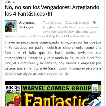
CÓMIC
No, no son los Vengadores: Arreglando
los 4 Fantásticos (II)
Diógenes
14/05/2019
22 comentarios
Pantarújez
Arreglando Los 4 Fantásticos
arthur conan
doyle
comics
jack kirby
julio verne
Los 4
fantásticos
Los Increíbles
Marvel
Pulp
Robert A Heinlein
stan lee
Si ayer empezábamos comentando las razones por las que Los
4 Fantásticos no podían definirse simplemente como una
familia y ni falta que les hacía serlo, revisando sus
antecedentes literarios y repasando la figura del científico
loco, el aventurero y la heroina, hoy vamos a empezar por
detenernos en la figura de Susan Storm y como el personaje
debería ser algo más que «la supermamá».