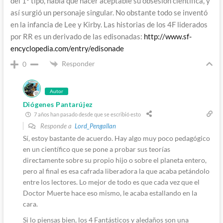
del 1º tipo, había que hacer aceptable su obsesión científica, y
así surgió un personaje singular. No obstante todo se inventó
en la infancia de Lee y Kirby. Las historias de los 4F liderados
por RR es un derivado de las edisonadas:
http://www.sf-
encyclopedia.com/entry/edisonade
Responder
0
Autor
Diógenes Pantarújez
7 años han pasado desde que se escribió esto
Responde a
Lord_Pengallan
Sí, estoy bastante de acuerdo. Hay algo muy poco pedagógico
en un científico que se pone a probar sus teorías
directamente sobre su propio hijo o sobre el planeta entero,
pero al final es esa cafrada liberadora la que acaba petándolo
entre los lectores. Lo mejor de todo es que cada vez que el
Doctor Muerte hace eso mismo, le acaba estallando en la
cara.
Si lo piensas bien, los 4 Fantásticos y aledaños son una