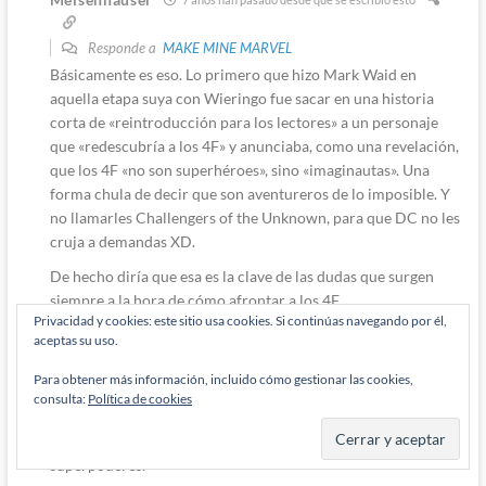
Responde a
MAKE MINE MARVEL
Básicamente es eso. Lo primero que hizo Mark Waid en
aquella etapa suya con Wieringo fue sacar en una historia
corta de «reintroducción para los lectores» a un personaje
que «redescubría a los 4F» y anunciaba, como una revelación,
que los 4F «no son superhéroes», sino «imaginautas». Una
forma chula de decir que son aventureros de lo imposible. Y
no llamarles Challengers of the Unknown, para que DC no les
cruja a demandas XD.
De hecho diría que esa es la clave de las dudas que surgen
siempre a la hora de cómo afrontar a los 4F.
Privacidad y cookies: este sitio usa cookies. Si continúas navegando por él,
El problema no es que sean familia o no.
aceptas su uso.
Coñe: tras tantos años juntos, normal que sean una familia
Para obtener más información, incluido cómo gestionar las cookies,
(como los X-Men más veteranos lo son entre sí).
consulta:
Política de cookies
La duda siempre ha sido si enfocarles como «el primer grupo
de superhéroes de Marvel» o solo aventureros famosos con
superpoderes.