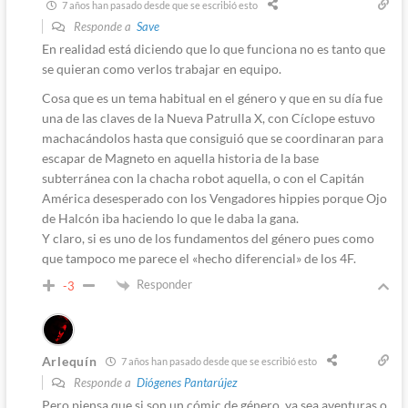
7 años han pasado desde que se escribió esto
Responde a
Save
En realidad está diciendo que lo que funciona no es tanto que
se quieran como verlos trabajar en equipo.
Cosa que es un tema habitual en el género y que en su día fue
una de las claves de la Nueva Patrulla X, con Cíclope estuvo
machacándolos hasta que consiguió que se coordinaran para
escapar de Magneto en aquella historia de la base
subterránea con la chacha robot aquella, o con el Capitán
América desesperado con los Vengadores hippies porque Ojo
de Halcón iba haciendo lo que le daba la gana.
Y claro, si es uno de los fundamentos del género pues como
que tampoco me parece el «hecho diferencial» de los 4F.
Responder
-3
Arlequín
7 años han pasado desde que se escribió esto
Responde a
Diógenes Pantarújez
Pero piensa que si son un cómic de género, ya sea aventuras o