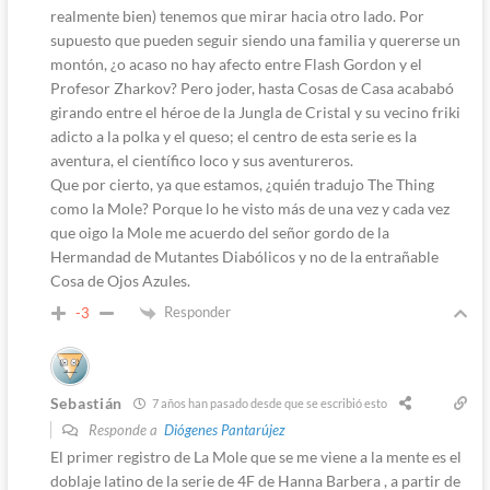
realmente bien) tenemos que mirar hacia otro lado. Por
supuesto que pueden seguir siendo una familia y quererse un
montón, ¿o acaso no hay afecto entre Flash Gordon y el
Profesor Zharkov? Pero joder, hasta Cosas de Casa acababó
girando entre el héroe de la Jungla de Cristal y su vecino friki
adicto a la polka y el queso; el centro de esta serie es la
aventura, el científico loco y sus aventureros.
Que por cierto, ya que estamos, ¿quién tradujo The Thing
como la Mole? Porque lo he visto más de una vez y cada vez
que oigo la Mole me acuerdo del señor gordo de la
Hermandad de Mutantes Diabólicos y no de la entrañable
Cosa de Ojos Azules.
Responder
-3
Sebastián
7 años han pasado desde que se escribió esto
Responde a
Diógenes Pantarújez
El primer registro de La Mole que se me viene a la mente es el
doblaje latino de la serie de 4F de Hanna Barbera , a partir de