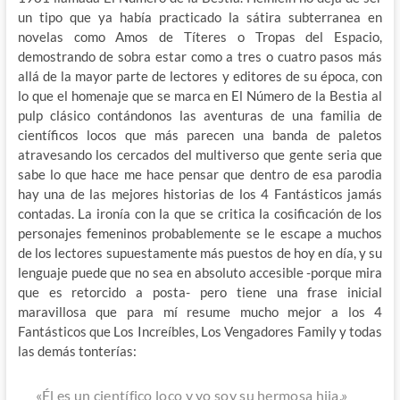
un tipo que ya había practicado la sátira subterranea en
novelas como Amos de Títeres o Tropas del Espacio,
demostrando de sobra estar como a tres o cuatro pasos más
allá de la mayor parte de lectores y editores de su época, con
lo que el homenaje que se marca en El Número de la Bestia al
pulp clásico contándonos las aventuras de una familia de
científicos locos que más parecen una banda de paletos
atravesando los cercados del multiverso que gente seria que
sabe lo que hace me hace pensar que dentro de esa parodia
hay una de las mejores historias de los 4 Fantásticos jamás
contadas. La ironía con la que se critica la cosificación de los
personajes femeninos probablemente se le escape a muchos
de los lectores supuestamente más puestos de hoy en día, y su
lenguaje puede que no sea en absoluto accesible -porque mira
que es retorcido a posta- pero tiene una frase inicial
maravillosa que para mí resume mucho mejor a los 4
Fantásticos que Los Increíbles, Los Vengadores Family y todas
las demás tonterías:
«Él es un científico loco y yo soy su hermosa hija.»