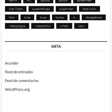
netflix
PC
pollito
pollon
spiderman
Star Wars
superhéroes
superman
televisión
thor
tiras
tuna
tunos
tv
Vengadores
videojuegos
webcomics
x-men
xbox
META
Acceder
Feed de entradas
Feed de comentarios
WordPress.org