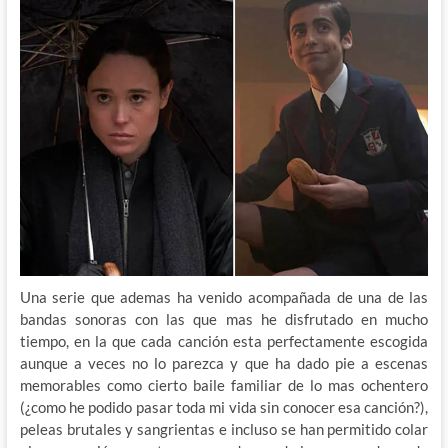
Una serie que ademas ha venido acompañada de una de las
bandas sonoras con las que mas he disfrutado en mucho
tiempo, en la que cada canción esta perfectamente escogida
aunque a veces no lo parezca y que ha dado pie a escenas
memorables como cierto baile familiar de lo mas ochentero
(¿como he podido pasar toda mi vida sin conocer esa canción?),
peleas brutales y sangrientas e incluso se han permitido colar