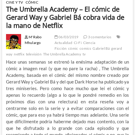
CINE Y TV
CÓMIC
The Umbrella Academy – El cómic de
Gerard Way y Gabriel Bá cobra vida de
la mano de Netflix
M'Rabo
06/03/2019
3 comentarios
Mhulargo
Actualidad
Ci-Fi
Ciencia
Ficción
cómic
comics
Gabriel Bá
gerard
way
netflix
televisión
The Umbrella Academy
tv
Hace unas semanas se estrenó la enésima adaptación de un
cómic a imagen real (y que no pare la racha) , The Umbrella
Academy, basada en el cómic del mismo nombre creado por
Gerard Way y Gabriel Bá y del que Dark Horse ha publicado ya
tres miniseries. Pero como hace mucho que leí el cómic y
apenas lo recuerdo (algo a lo que le pondré remedio en los
próximos días con una relectura) en esta reseña voy a
centrarme solo en la serie y a evitar comparaciones con el
cómic, que para eso ya habrá tiempo mas adelante. Una serie
que difícilmente podría haberme dejado mas contento, con la
que he disfrutado a lo grande con cada episodio y que
recomiendo a todo el mundo, aficionados al cómic o no, que le