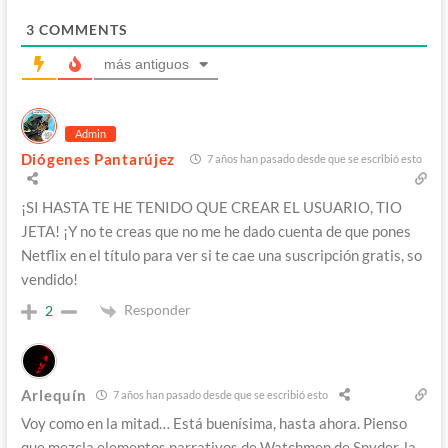
3
COMMENTS
más antiguos
Admin
Diógenes Pantarújez
7 años han pasado desde que se escribió esto
¡SI HASTA TE HE TENIDO QUE CREAR EL USUARIO, TIO
JETA! ¡Y no te creas que no me he dado cuenta de que pones
Netflix en el título para ver si te cae una suscripción gratis, so
vendido!
Responder
2
Arlequín
7 años han pasado desde que se escribió esto
Voy como en la mitad… Está buenísima, hasta ahora. Pienso
que mezcla elementos narrativos de Watchmen de Snyder, la