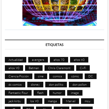
ETIQUETAS
Actualidad
avengers
años 70
años 80
años 90
Batman
Chris Claremont
Ci-Fi
Ciencia Ficción
cine
comics
cómic
DC
dc comics
disney
don pollito
don pollon
Fantastic Four
flash
humor
image
jack kirby
los 90
manga
Marvel
mcu