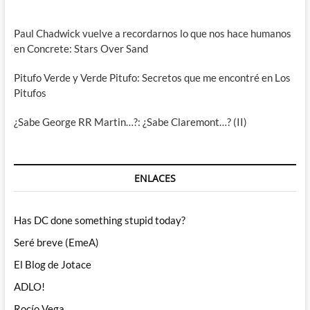
Paul Chadwick vuelve a recordarnos lo que nos hace humanos
en Concrete: Stars Over Sand
Pitufo Verde y Verde Pitufo: Secretos que me encontré en Los
Pitufos
¿Sabe George RR Martin…?: ¿Sabe Claremont…? (II)
ENLACES
Has DC done something stupid today?
Seré breve (EmeA)
El Blog de Jotace
ADLO!
Rocío Vega