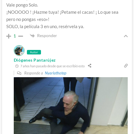
Vale pongo Solo.
¡NOOOOO ! ¡Hazme tuya! ¡Petame el cacas! ¡ Lo que sea
pero no pongas «eso»!
SOLO, la película 3 en uno, resérvela ya.
Responder
1
Autor
Diógenes Pantarújez
7 años han pasado desde que se escribió esto
Responde a
Nyarlathotep