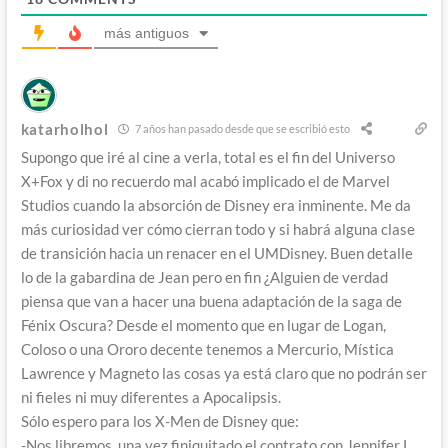
más antiguos
katarholhol
7 años han pasado desde que se escribió esto
Supongo que iré al cine a verla, total es el fin del Universo
X+Fox y di no recuerdo mal acabó implicado el de Marvel
Studios cuando la absorción de Disney era inminente. Me da
más curiosidad ver cómo cierran todo y si habrá alguna clase
de transición hacia un renacer en el UMDisney. Buen detalle
lo de la gabardina de Jean pero en fin ¿Alguien de verdad
piensa que van a hacer una buena adaptación de la saga de
Fénix Oscura? Desde el momento que en lugar de Logan,
Coloso o una Ororo decente tenemos a Mercurio, Mística
Lawrence y Magneto las cosas ya está claro que no podrán ser
ni fieles ni muy diferentes a Apocalipsis.
Sólo espero para los X-Men de Disney que:
-Nos libremos, una vez finiquitado el contrato con Jennifer L.