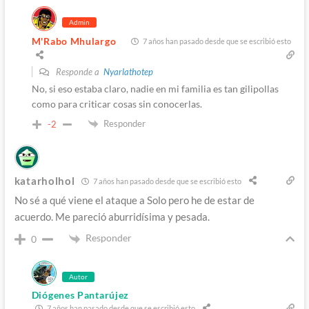
Admin
M'Rabo Mhulargo
7 años han pasado desde que se escribió esto
Responde a
Nyarlathotep
No, si eso estaba claro, nadie en mi familia es tan gilipollas
como para criticar cosas sin conocerlas.
Responder
-2
katarholhol
7 años han pasado desde que se escribió esto
No sé a qué viene el ataque a Solo pero he de estar de
acuerdo. Me pareció aburridísima y pesada.
Responder
0
Autor
Diógenes Pantarújez
7 años han pasado desde que se escribió esto