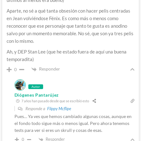
últimos al menos era bueno)
Aparte, no sé a qué tanta obsesión con hacer pelis centradas
en Jean volviéndose Fénix. Es como más o menos como
reconocer que ese personaje que tanto te gusta es anodino
salvo por un momento memorable. No sé, que son ya tres pelis
con lo mismo.
Ah, y DEP Stan Lee (que he estado fuera de aquí una buena
temporadita)
Responder
0
Autor
Diógenes Pantarújez
7 años han pasado desde que se escribió esto
Responde a
Flippy Mcflipe
Pues… Ya ves que hemos cambiado algunas cosas, aunque en
el fondo todo sigue más o menos igual. Pero ahora tenemos
tests para ver si eres un skrull y cosas de esas.
Responder
0