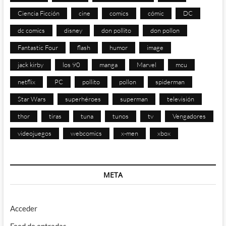
Ciencia Ficción
cine
comics
cómic
DC
dc comics
disney
don pollito
don pollon
Fantastic Four
flash
humor
image
jack kirby
los 90
manga
Marvel
mcu
netflix
PC
pollito
pollon
spiderman
Star Wars
superhéroes
superman
televisión
thor
tiras
tuna
tunos
tv
Vengadores
videojuegos
webcomics
x-men
xbox
META
Acceder