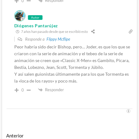
Responder
0
Autor
Diógenes Pantarújez
7 años han pasado desde que se escribió esto
Responde a
Flippy Mcflipe
Peor habría sido decir Bishop, pero… Joder, es que los que se
criaron con la serie de animación y el tebeo de la serie de
animación se creen que «Classic X-Men» es Gambito, Pícara,
Bestia, Lobezno, Jean, Scott, Tormenta y Júbilo.
Y así salen guionistas últimamente para los que Tormenta es
la «loca de los rayos» y poco más.
Responder
0
Navegación
Entrada
Anterior