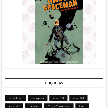
ETIQUETAS
Actualidad
avengers
años 70
años 80
años 90
Batman
Chris Claremont
Ci-Fi