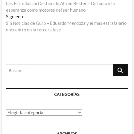
anterior:
Las Estrellas mi Destino de Alfred Bester – Del odio y la
de
esperanza como motores del ser humano
entradas
Entrada
Siguiente
siguiente:
Sin Noticias de Gurb – Eduardo Mendoza y el mas estrafalario
encuentro en la tercera fase
Buscar
…
CATEGORÍAS
Categorías
ARCHIVOS