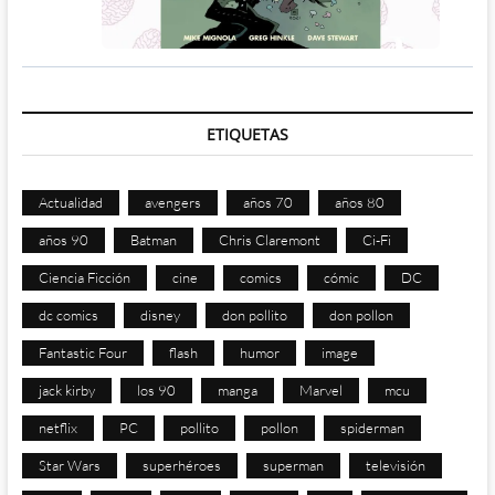
ETIQUETAS
Actualidad
avengers
años 70
años 80
años 90
Batman
Chris Claremont
Ci-Fi
Ciencia Ficción
cine
comics
cómic
DC
dc comics
disney
don pollito
don pollon
Fantastic Four
flash
humor
image
jack kirby
los 90
manga
Marvel
mcu
netflix
PC
pollito
pollon
spiderman
Star Wars
superhéroes
superman
televisión