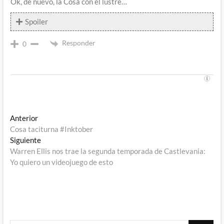
Ok, de nuevo, la Cosa con el lustre…
Spoiler
Responder
0
Navegación
Entrada
Anterior
anterior:
Cosa taciturna #Inktober
de
Entrada
Siguiente
entradas
siguiente:
Warren Ellis nos trae la segunda temporada de Castlevania:
Yo quiero un videojuego de esto