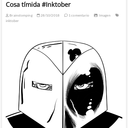
Cosa tímida #Inktober
Brainstomping
28/10/2018
1 comentario
Imagen
inktober