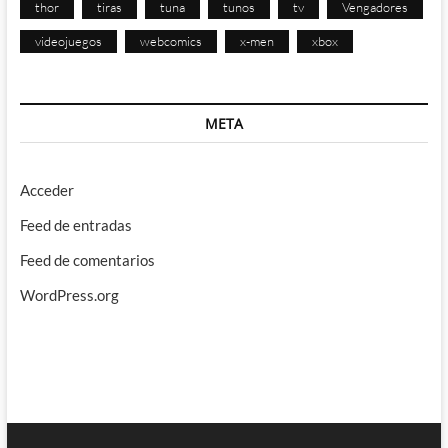
thor
tiras
tuna
tunos
tv
Vengadores
videojuegos
webcomics
x-men
xbox
META
Acceder
Feed de entradas
Feed de comentarios
WordPress.org