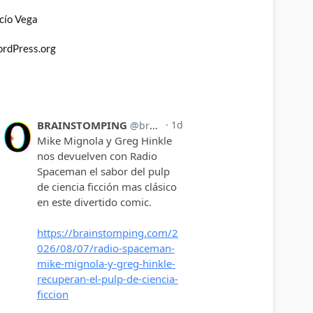
cío Vega
rdPress.org