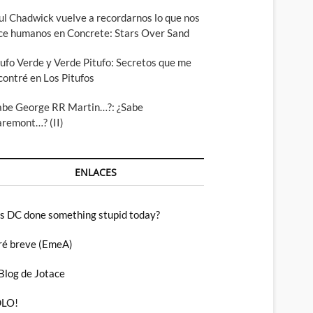
ul Chadwick vuelve a recordarnos lo que nos
ce humanos en Concrete: Stars Over Sand
tufo Verde y Verde Pitufo: Secretos que me
contré en Los Pitufos
abe George RR Martin…?: ¿Sabe
aremont…? (II)
ENLACES
s DC done something stupid today?
ré breve (EmeA)
 Blog de Jotace
LO!