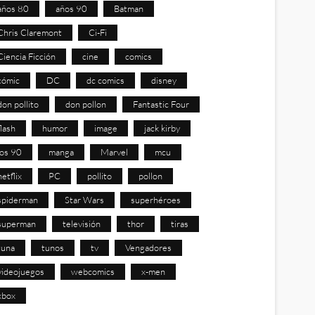
años 80
años 90
Batman
Chris Claremont
Ci-Fi
Ciencia Ficción
cine
comics
cómic
DC
dc comics
disney
don pollito
don pollon
Fantastic Four
flash
humor
image
jack kirby
los 90
manga
Marvel
mcu
netflix
PC
pollito
pollon
spiderman
Star Wars
superhéroes
superman
televisión
thor
tiras
tuna
tunos
tv
Vengadores
videojuegos
webcomics
x-men
xbox