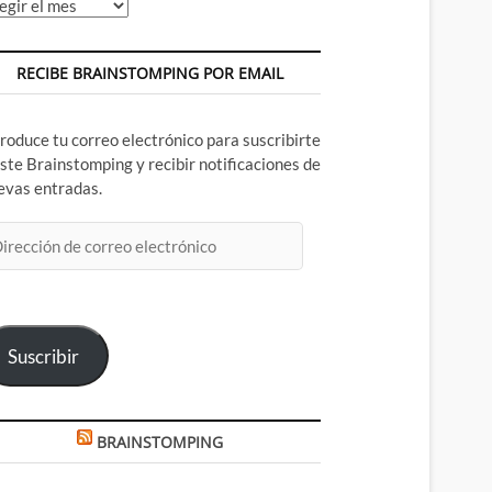
chivos
RECIBE BRAINSTOMPING POR EMAIL
troduce tu correo electrónico para suscribirte
este Brainstomping y recibir notificaciones de
evas entradas.
rección
rreo
ectrónico
Suscribir
BRAINSTOMPING