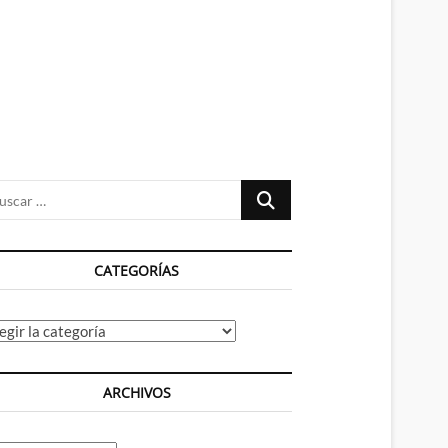
n
ú
Buscar
…
CATEGORÍAS
tegorías
ARCHIVOS