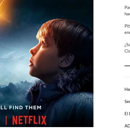
Pa
ha
Pi
en
¿S
Cl
Ha
Se
El
AD