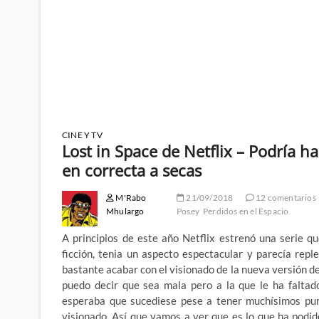
CINE Y TV
Lost in Space de Netflix – Podría h
en correcta a secas
M'Rabo
21/09/2018
12 comentarios
Mhulargo
Posey
Perdidos en el Espacio
A principios de este año Netflix estrenó una serie qu
ficción, tenia un aspecto espectacular y parecía rep
bastante acabar con el visionado de la nueva versión de
puedo decir que sea mala pero a la que le ha faltad
esperaba que sucediese pese a tener muchísimos punt
visionado. Así que vamos a ver que es lo que ha podid