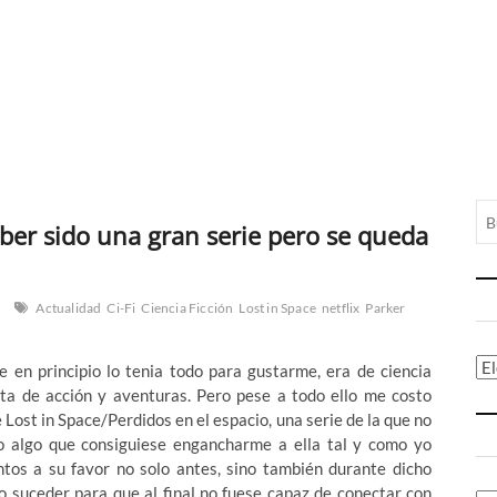
aber sido una gran serie pero se queda
Actualidad
Ci-Fi
Ciencia Ficción
Lost in Space
netflix
Parker
Ca
e en principio lo tenia todo para gustarme, era de ciencia
leta de acción y aventuras. Pero pese a todo ello me costo
 Lost in Space/Perdidos en el espacio, una serie de la que no
o algo que consiguiese engancharme a ella tal y como yo
os a su favor no solo antes, sino también durante dicho
o suceder para que al final no fuese capaz de conectar con