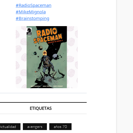
ETIQUETAS
Actualidad
avengers
años 70