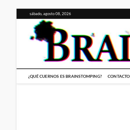
Saltar
sábado, agosto 08, 2026
al
contenido
¿QUÉ CUERNOS ES BRAINSTOMPING?
CONTACTO