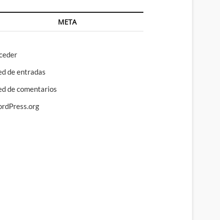
META
ceder
ed de entradas
ed de comentarios
rdPress.org