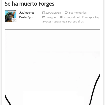
Se ha muerto Forges
Diógenes
22/02/2018
8 comentarios
Pantarújez
Imagen
cosa jodiente
Dios aprieta y
a veces hasta ahoga
Forges
tiras