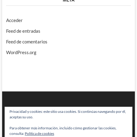
Acceder
Feed de entradas
Feed de comentarios
WordPress.org
Privacidad y cookies: este sitio usa cookies. Si continúas navegando por él,
aceptas su uso.
Para obtener más información, incluido cómo gestionar las cookies,
BRAINSTOMPING
| Diseñado por:
Theme Freesia
|
WordPress
| © Todos
consulta:
Política de cookies
los derechos reservados