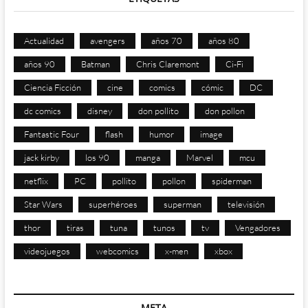
Actualidad
avengers
años 70
años 80
años 90
Batman
Chris Claremont
Ci-Fi
Ciencia Ficción
cine
comics
cómic
DC
dc comics
disney
don pollito
don pollon
Fantastic Four
flash
humor
image
jack kirby
los 90
manga
Marvel
mcu
netflix
PC
pollito
pollon
spiderman
Star Wars
superhéroes
superman
televisión
thor
tiras
tuna
tunos
tv
Vengadores
videojuegos
webcomics
x-men
xbox
META