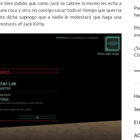
en bien jodido, que como Jack se cabrée
lo mismo les echa a
Pa
una cosa y otra no consigo sacar todo el tiempo que querría
ha
te dicha supongo que a nadie le molestará que haga una
entures of Jack Kirby.
Pi
en
¿S
Cl
Ha
Se
El
AD