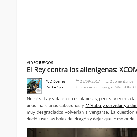
VIDEOJUEGOS
El Rey contra los alienígenas: XCO
Diógenes
23/09/2017
2 comentarios
Pantarújez
Unknown
videojuegos
War of the C
No sé si hay vida en otros planetas, pero si vienen a l
unos marcianos cabezones y
M’Rabo y servidor ya dim
muy desgraciados volverían a vengarse. La cuestión
decidí usar las bolas del dragón y dejar que lo mejor de