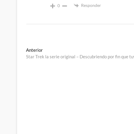
Responder
0
Navegación
Entrada
Anterior
anterior:
Star Trek la serie original – Descubriendo por fin que t
de
entradas