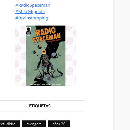
ETIQUETAS
Actualidad
avengers
años 70