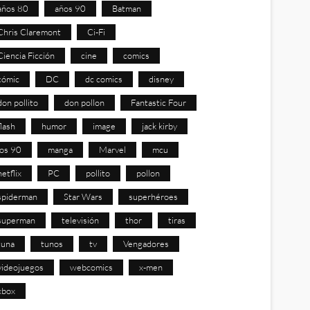
años 80
años 90
Batman
Chris Claremont
Ci-Fi
Ciencia Ficción
cine
comics
cómic
DC
dc comics
disney
don pollito
don pollon
Fantastic Four
flash
humor
image
jack kirby
los 90
manga
Marvel
mcu
netflix
PC
pollito
pollon
spiderman
Star Wars
superhéroes
superman
televisión
thor
tiras
tuna
tunos
tv
Vengadores
videojuegos
webcomics
x-men
xbox