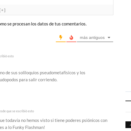
[+]
mo se procesan los datos de tus comentarios.
más antiguos
ribió esto
no de sus soliloquios pseudometafísicos y los
udopodos para salir corriendo.
sde que se escribió esto
que todavía no hemos visto si tiene poderes psiónicos con
res a lo Funky Flashman!