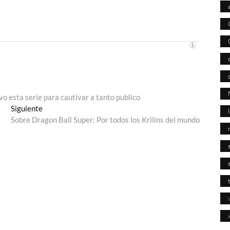
uvo esta serie para cautivar a tanto publico
Entrada
Siguiente
siguiente:
Sobre Dragon Ball Super: Por todos los Krilins del mundo