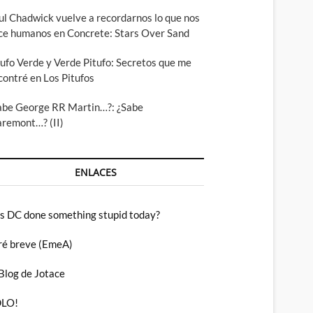
ul Chadwick vuelve a recordarnos lo que nos
ce humanos en Concrete: Stars Over Sand
tufo Verde y Verde Pitufo: Secretos que me
contré en Los Pitufos
abe George RR Martin…?: ¿Sabe
aremont…? (II)
ENLACES
s DC done something stupid today?
ré breve (EmeA)
 Blog de Jotace
LO!