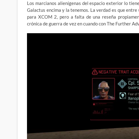
Los marcianos alienígenas del espacio exterior lo tien
Galactus encima y la tenemos. La verdad es que entre 
para XCOM 2, pero a falta de una reseña propiamen
crónica de guerra de vez en cuando con The Further Adv