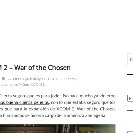
M 2 – War of the Chosen
2k
Firaxis
jack kirby
PC
PS4
UFO: Enemy
hosen
xbox
XCom
XCOM 2
a Tierra seguro que es para joder. No hace mucho ya vinieron
Ca
os buena cuenta de ellos
, con lo que estaba seguro que los
 es que para la expansión de XCOM 2, War of the Chosen,
 la humanidad se hiciera cargo de la amenaza alienígena: