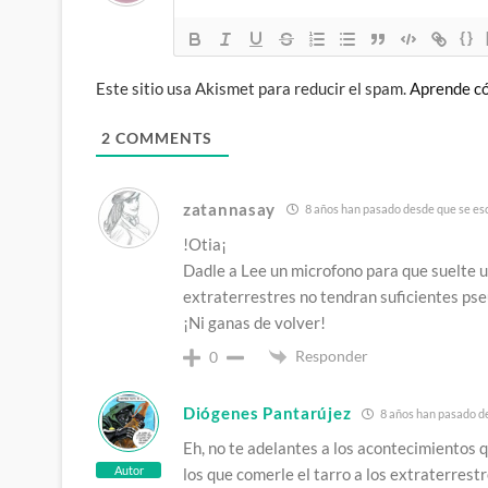
{}
Este sitio usa Akismet para reducir el spam.
Aprende có
2
COMMENTS
zatannasay
8 años han pasado desde que se esc
!Otia¡
Dadle a Lee un microfono para que suelte u
extraterrestres no tendran suficientes pse
¡Ni ganas de volver!
Responder
0
Diógenes Pantarújez
8 años han pasado de
Eh, no te adelantes a los acontecimientos 
Autor
los que comerle el tarro a los extraterrest