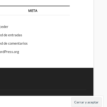
META
ceder
ed de entradas
ed de comentarios
rdPress.org