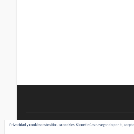
BRAINSTOMPING
Privacidad y cookies: este sitio usa cookies. Si continúas navegando por él, acepta
| Diseñado por:
Theme Freesia
|
WordPress
| ©