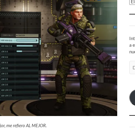
Ar
In
a 
nu
Di
de
co
el
jor, me refiero AL MEJOR.