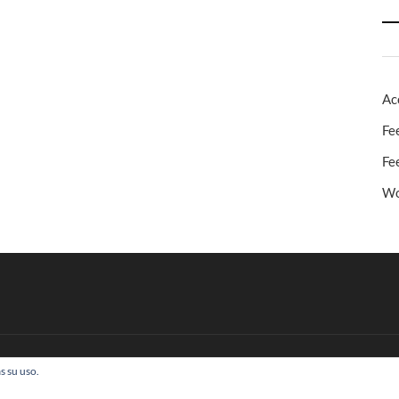
Ac
Fe
Fe
Wo
s su uso.
 Todos los derechos reservados