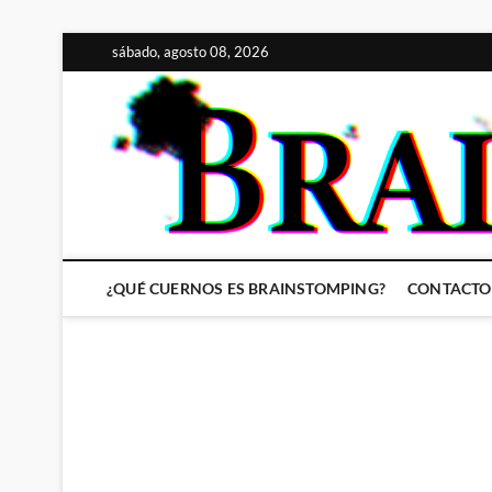
Saltar
sábado, agosto 08, 2026
al
contenido
¿QUÉ CUERNOS ES BRAINSTOMPING?
CONTACTO