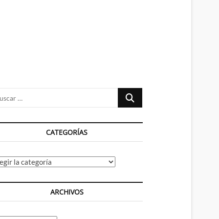
n
ú
Buscar
…
CATEGORÍAS
tegorías
ARCHIVOS