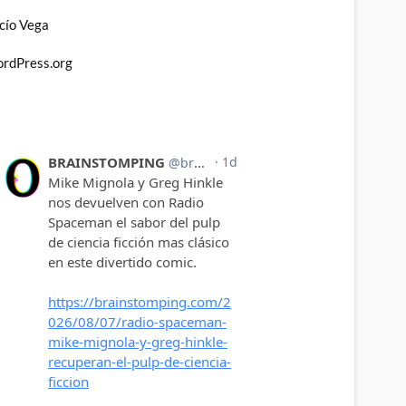
cío Vega
rdPress.org