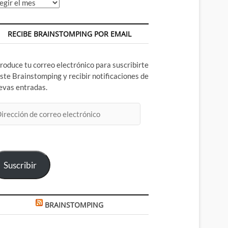
chivos
RECIBE BRAINSTOMPING POR EMAIL
troduce tu correo electrónico para suscribirte
este Brainstomping y recibir notificaciones de
evas entradas.
rección
rreo
ectrónico
Suscribir
BRAINSTOMPING