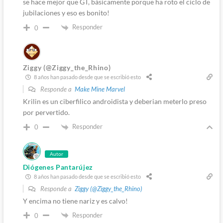
se hace mejor que GT, básicamente porque ha roto el ciclo de
jubilaciones y eso es bonito!
Responder
0
Ziggy (@Ziggy_the_Rhino)
8 años han pasado desde que se escribió esto
Responde a
Make Mine Marvel
Krilin es un ciberfilico androidista y deberian meterlo preso
por pervertido.
Responder
0
Autor
Diógenes Pantarújez
8 años han pasado desde que se escribió esto
Responde a
Ziggy (@Ziggy_the_Rhino)
Y encima no tiene nariz y es calvo!
Responder
0