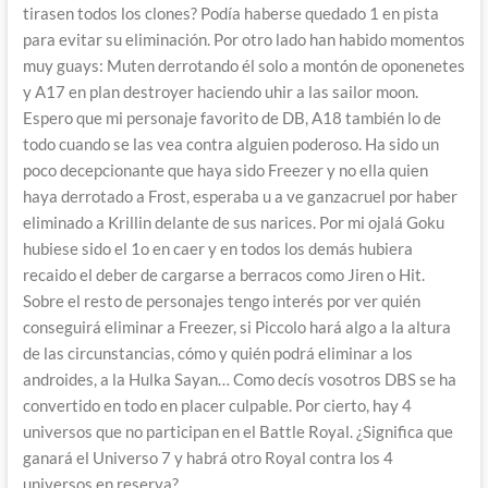
tirasen todos los clones? Podía haberse quedado 1 en pista
para evitar su eliminación. Por otro lado han habido momentos
muy guays: Muten derrotando él solo a montón de oponenetes
y A17 en plan destroyer haciendo uhir a las sailor moon.
Espero que mi personaje favorito de DB, A18 también lo de
todo cuando se las vea contra alguien poderoso. Ha sido un
poco decepcionante que haya sido Freezer y no ella quien
haya derrotado a Frost, esperaba u a ve ganzacruel por haber
eliminado a Krillin delante de sus narices. Por mi ojalá Goku
hubiese sido el 1o en caer y en todos los demás hubiera
recaido el deber de cargarse a berracos como Jiren o Hit.
Sobre el resto de personajes tengo interés por ver quién
conseguirá eliminar a Freezer, si Piccolo hará algo a la altura
de las circunstancias, cómo y quién podrá eliminar a los
androides, a la Hulka Sayan… Como decís vosotros DBS se ha
convertido en todo en placer culpable. Por cierto, hay 4
universos que no participan en el Battle Royal. ¿Significa que
ganará el Universo 7 y habrá otro Royal contra los 4
universos en reserva?