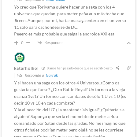
Yo creo que Toriyama quiere hacer una saga con los 4
universos que quedan, para meter peña aun más tocha que
Jireen. Aunque, por mí, haría una saga entera en el universo
11 solo para cachondearse de DC.
Peeero es más probable que salga la androide XXI esa
Responder
0
katarholhol
8 años han pasado desde que se escribió esto
Responde a
Garrak
Y si hacen una saga con los otros 4 Universos. ¿Cómo os
gustaría que fuese? ¿Otro Battle Royal? Un torneo a la vieja
usanza 1vs1? Un torneo con combates de sólo 1 U vs 1 U (es
decir 10 vs 10 en cada combate?
Y la alineación del U7 ¿La mantendríais igual? ¿Quitaríais a
alguien? Supongo que sería el momebto de meter a Buu
comandado por Satan desde las gradas. No me imagino qué
otros fichajes podrían meter pero ojalá no se les ocurriese
recuperar a Goten y Trunks y su horrenda fusión.