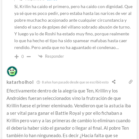
Sí, Krilin ha caido el primero, pero ha caido con dignidad. Que
ya sé que es poco pedir, pero estaba hasta las narices de ver al
pobre muchacho acojonado ante cualquier circunstancia y
siendo el saco de golpes del villano sobrado abusón de turno.
Y luego ya lo de Roshi ha estado muy fino, porque realmente
lo que ha hecho el tipo ha sido spamear mafubas hasta caer
rendido. Pero anda que no ha aguantado el condenao…
Responder
0
katarholhol
8 años han pasado desde que se escribió esto
Efectivamente dentro de la alegría que Ten, Krillin y los
Androides fueran seleccionados vino la frutración de que
Krillin fuese el primer eleminado. Vendieron que la astucia iba
a ser vital para ganar el Battle Royal y por ello fichaban a
Krillin pero van y a las primeras de cambio lo eliminan cuando
él debería haber sido el ganador o llegar al final. Al pobre Ten
también lo han ninguneado. Es decir ¿Hacía falta que se