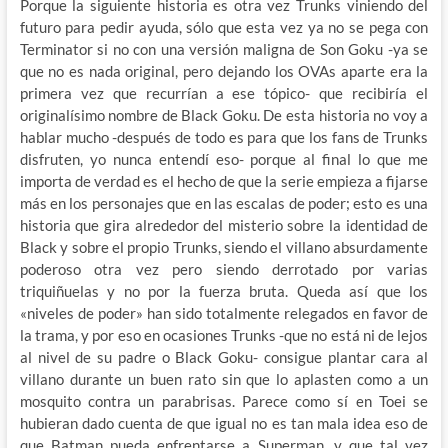
Porque la siguiente historia es otra vez Trunks viniendo del
futuro para pedir ayuda, sólo que esta vez ya no se pega con
Terminator si no con una versión maligna de Son Goku -ya se
que no es nada original, pero dejando los OVAs aparte era la
primera vez que recurrían a ese tópico- que recibiría el
originalísimo nombre de Black Goku. De esta historia no voy a
hablar mucho -después de todo es para que los fans de Trunks
disfruten, yo nunca entendí eso- porque al final lo que me
importa de verdad es el hecho de que la serie empieza a fijarse
más en los personajes que en las escalas de poder; esto es una
historia que gira alrededor del misterio sobre la identidad de
Black y sobre el propio Trunks, siendo el villano absurdamente
poderoso otra vez pero siendo derrotado por varias
triquiñuelas y no por la fuerza bruta. Queda así que los
«niveles de poder» han sido totalmente relegados en favor de
la trama, y por eso en ocasiones Trunks -que no está ni de lejos
al nivel de su padre o Black Goku- consigue plantar cara al
villano durante un buen rato sin que lo aplasten como a un
mosquito contra un parabrisas. Parece como sí en Toei se
hubieran dado cuenta de que igual no es tan mala idea eso de
que Batman pueda enfrentarse a Superman, y que tal vez