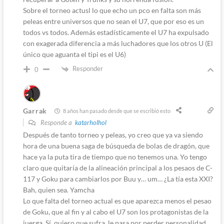
Sobre el torneo actusl lo que echo un pco en falta son más
peleas entre universos que no sean el U7, que por eso es un
todos vs todos. Además estadísticamente el U7 ha expulsado
con exagerada diferencia a más luchadores que los otros U (El
único que aguanta el tipi es el U6)
Responder
0
Garrak
8 años han pasado desde que se escribió esto
Responde a
katarholhol
Después de tanto torneo y peleas, yo creo que ya va siendo
hora de una buena saga de búsqueda de bolas de dragón, que
hace ya la puta tira de tiempo que no tenemos una. Yo tengo
claro que quitaría de la alineación principal a los pesaos de C-
117 y Goku para cambiarlos por Buu y… um… ¿La tía esta XXI?
Bah, quien sea. Yamcha
Lo que falta del torneo actual es que aparezca menos el pesao
de Goku, que al fin y al cabo el U7 son los protagonistas de la
juerga. Sí, quiero que sufra, le pasa por perder personalidad