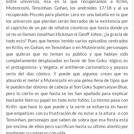
entre universos, ésa en la que recuperamos a Krilin,
Mutenroshi, Tensinhan, Gohan, los androides 17/18 y al ya
recuperado Piccolo para plantar cara en una batalla en la que
los universos que pierdan serán borrados de la existencia por
el capricho de un par de niñatos cósmicos que hasta donde yo
sé no se llaman Jonathan Hickman ni Geoff Johns; ¿la gracia de
todo esto? Pues que hemos tenido varios episodios centrados
en Krilin, en Gohan, en Tensinhan o en Mutenroshi, personajes
que quieras que no tenían su público y que habían sido
completamente desplazados en favor de Son Goku -lógico, es
el protagonista- y Vegeta, el antihéroe carismático y payaso
serio del dúo cómico. Y puede que algunos crean que es
absurdo el meter a Mutenroshi en una pelea llena de tipos que
le pueden dar dolores de cabeza al Son Goku Supersaiyan Blue,
pero lo cierto es que hasta se las han apañado para explicar
bastante bien su papel en todo este follón. Lo mismo pasa con
Krilin -que hace lo que puede y la serie se esfuerza en hacer
que empatices con su frustración de no estar a la altura- o con
Tensinhan, personajes que saben de sobra que esa fiesta está
por encima de ellos pero sacrifican hasta su último aliento por
mantener su universo con vida.