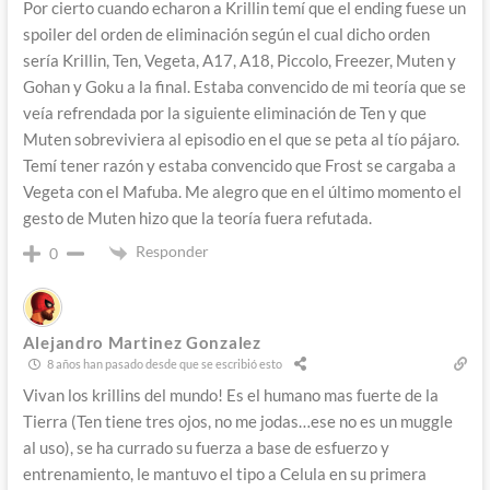
Por cierto cuando echaron a Krillin temí que el ending fuese un
spoiler del orden de eliminación según el cual dicho orden
sería Krillin, Ten, Vegeta, A17, A18, Piccolo, Freezer, Muten y
Gohan y Goku a la final. Estaba convencido de mi teoría que se
veía refrendada por la siguiente eliminación de Ten y que
Muten sobreviviera al episodio en el que se peta al tío pájaro.
Temí tener razón y estaba convencido que Frost se cargaba a
Vegeta con el Mafuba. Me alegro que en el último momento el
gesto de Muten hizo que la teoría fuera refutada.
Responder
0
Alejandro Martinez Gonzalez
8 años han pasado desde que se escribió esto
Vivan los krillins del mundo! Es el humano mas fuerte de la
Tierra (Ten tiene tres ojos, no me jodas…ese no es un muggle
al uso), se ha currado su fuerza a base de esfuerzo y
entrenamiento, le mantuvo el tipo a Celula en su primera