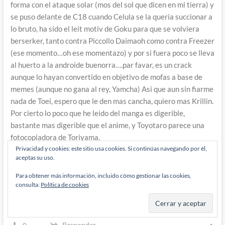
forma con el ataque solar (mos del sol que dicen en mi tierra) y
se puso delante de C18 cuando Celula se la queria succionar a
lo bruto, ha sido el leit motiv de Goku para que se volviera
berserker, tanto contra Piccollo Daimaoh como contra Freezer
(ese momento…oh ese momentazo) y por si fuera poco se lleva
al huerto a la androide buenorra….par favar, es un crack
aunque lo hayan convertido en objetivo de mofas a base de
memes (aunque no gana al rey, Yamcha) Asi que aun sin fiarme
nada de Toei, espero que le den mas cancha, quiero mas Krillin.
Por cierto lo poco que he leido del manga es digerible,
bastante mas digerible que el anime, y Toyotaro parece una
fotocopiadora de Toriyama.
Y hablando de ARC con su Dragon Ball Fighter Z, en su dia se
Privacidad y cookies: este sitio usa cookies. Si continúas navegando por él,
aceptas su uso.
hizo un Marvel vs Tatsunoko (Comando G señores, Comando
G!!!!) Se que no lo hizo ARC pero un Marvel vs Jump seria
Para obtener más información, incluido cómo gestionar las cookies,
mucho pedir? Hace años que los fans vemos en Mugen a Ryu
consulta:
Política de cookies
darse de tortas con Goku y compañia, y seria un goce con este
sistema animacion y combos.
Responder