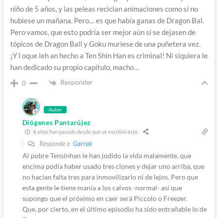
niño de 5 años, y las peleas reciclan animaciones como si no
hubiese un mañana. Pero… es que había ganas de Dragon Bal.
Pero vamos, que esto podría ser mejor aún si se dejasen de
tópicos de Dragon Ball y Goku muriese de una puñetera vez.
¡Y l oque leh an hecho a Ten Shin Han es criminal! Ni siquiera le
han dedicado su propio capítulo, macho…
Responder
0
Autor
Diógenes Pantarújez
8 años han pasado desde que se escribió esto
Responde a
Garrak
Al pobre Tensinhan le han jodido la vida malamente, que
encima podía haber usado tres clones y dejar uno arriba, que
no hacian falta tres para inmovilizarlo ni de lejos. Pero que
esta gente le tiene manía a los calvos -normal- así que
supongo que el próximo en caer será Piccolo o Freezer.
Que, por cierto, en el último episodio ha sido entrañable lo de