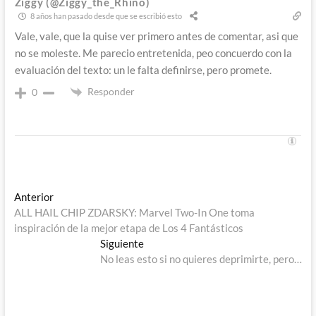
Ziggy (@Ziggy_the_Rhino)
8 años han pasado desde que se escribió esto
Vale, vale, que la quise ver primero antes de comentar, asi que
no se moleste. Me parecio entretenida, peo concuerdo con la
evaluación del texto: un le falta definirse, pero promete.
Responder
0
Navegación
Entrada
Anterior
anterior:
ALL HAIL CHIP ZDARSKY: Marvel Two-In One toma
de
inspiración de la mejor etapa de Los 4 Fantásticos
entradas
Entrada
Siguiente
siguiente:
No leas esto si no quieres deprimirte, pero…