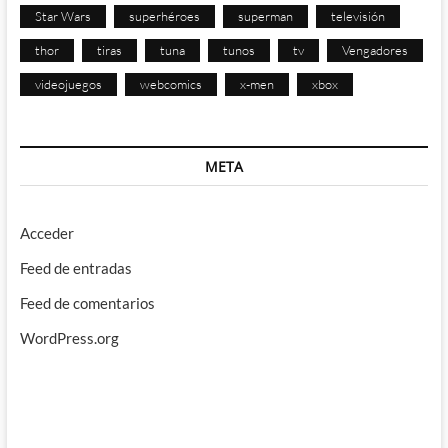
Star Wars
superhéroes
superman
televisión
thor
tiras
tuna
tunos
tv
Vengadores
videojuegos
webcomics
x-men
xbox
META
Acceder
Feed de entradas
Feed de comentarios
WordPress.org