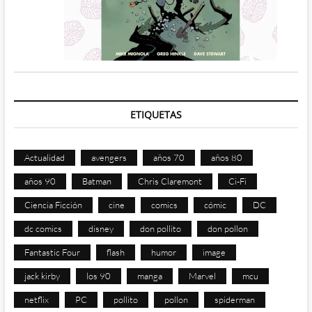
ETIQUETAS
Actualidad
avengers
años 70
años 80
años 90
Batman
Chris Claremont
Ci-Fi
Ciencia Ficción
cine
comics
cómic
DC
dc comics
disney
don pollito
don pollon
Fantastic Four
flash
humor
image
jack kirby
los 90
manga
Marvel
mcu
netflix
PC
pollito
pollon
spiderman