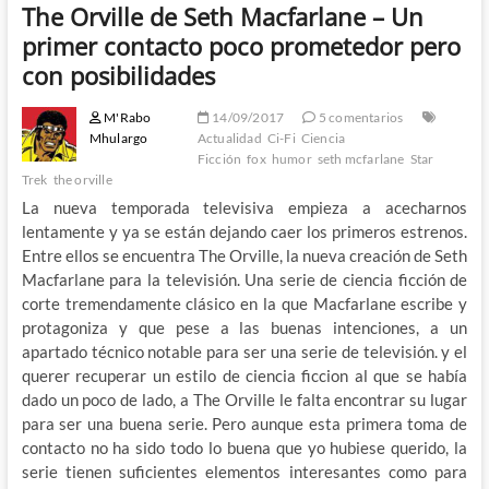
The Orville de Seth Macfarlane – Un
primer contacto poco prometedor pero
con posibilidades
M'Rabo
14/09/2017
5 comentarios
Mhulargo
Actualidad
Ci-Fi
Ciencia
Ficción
fox
humor
seth mcfarlane
Star
Trek
the orville
La nueva temporada televisiva empieza a acecharnos
lentamente y ya se están dejando caer los primeros estrenos.
Entre ellos se encuentra The Orville, la nueva creación de Seth
Macfarlane para la televisión. Una serie de ciencia ficción de
corte tremendamente clásico en la que Macfarlane escribe y
protagoniza y que pese a las buenas intenciones, a un
apartado técnico notable para ser una serie de televisión. y el
querer recuperar un estilo de ciencia ficcion al que se había
dado un poco de lado, a The Orville le falta encontrar su lugar
para ser una buena serie. Pero aunque esta primera toma de
contacto no ha sido todo lo buena que yo hubiese querido, la
serie tienen suficientes elementos interesantes como para