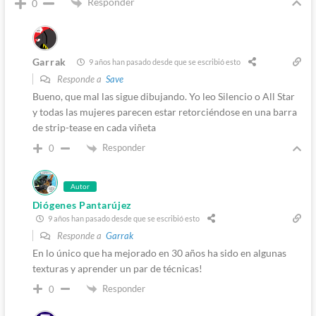
Responder
0
Garrak
9 años han pasado desde que se escribió esto
Responde a
Save
Bueno, que mal las sigue dibujando. Yo leo Silencio o All Star
y todas las mujeres parecen estar retorciéndose en una barra
de strip-tease en cada viñeta
Responder
0
Autor
Diógenes Pantarújez
9 años han pasado desde que se escribió esto
Responde a
Garrak
En lo único que ha mejorado en 30 años ha sido en algunas
texturas y aprender un par de técnicas!
Responder
0