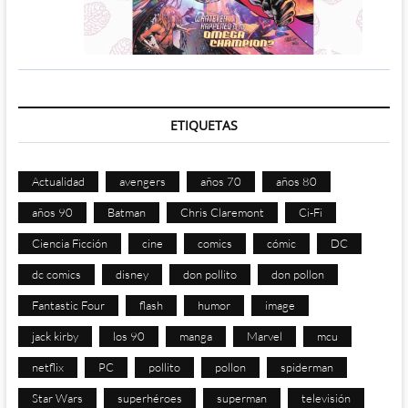
ETIQUETAS
Actualidad
avengers
años 70
años 80
años 90
Batman
Chris Claremont
Ci-Fi
Ciencia Ficción
cine
comics
cómic
DC
dc comics
disney
don pollito
don pollon
Fantastic Four
flash
humor
image
jack kirby
los 90
manga
Marvel
mcu
netflix
PC
pollito
pollon
spiderman
Star Wars
superhéroes
superman
televisión