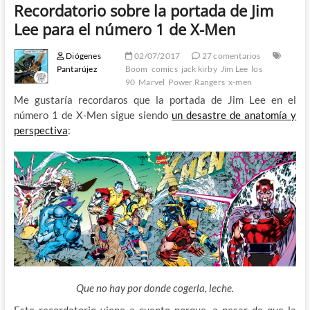
Recordatorio sobre la portada de Jim
Lee para el número 1 de X-Men
Diógenes
02/07/2017
27 comentarios
Pantarújez
Boom
comics
jack kirby
Jim Lee
los
90
Marvel
Power Rangers
x-men
Me gustaría recordaros que la portada de Jim Lee en el
número 1 de X-Men sigue siendo
un desastre de anatomía y
perspectiva
:
Que no hay por donde cogerla, leche.