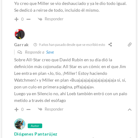
Yo creo que Miller se vio deshauciado y ya le dio todo igual.
Se dedicó a reirse de todo, incluido él mismo.
Responder
0
Garrak
9 años han pasado desde que se escribió esto
Responde a
Save
Sobre All-Star creo que David Rubín en su día dió la
definición más cojonuda: All Star es un cómic en el que Jim
Lee entra en plan «Jo, tío, ¡Miller! Estoy haciendo
Watchmen!» y Miller en plan «Buajajajajajajajajajajaja sí, sí,
pon un culo en primera página, pffajajaja».
Luego ya en Silencio no, ahí Loeb también entró con un palo
metido a través del esófago
Responder
0
Autor
Diógenes Pantarújez