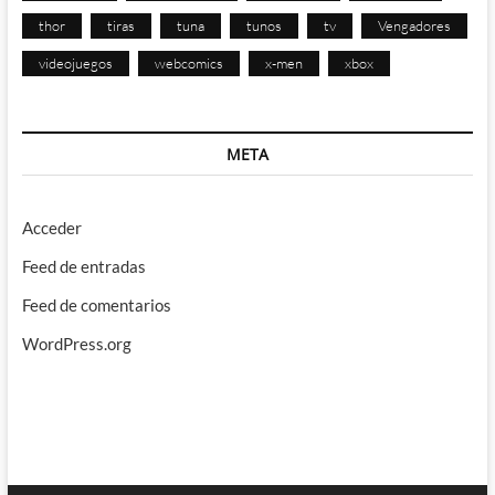
thor
tiras
tuna
tunos
tv
Vengadores
videojuegos
webcomics
x-men
xbox
META
Acceder
Feed de entradas
Feed de comentarios
WordPress.org