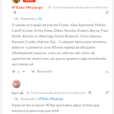
Admin
M'Rabo Mhulargo
9 años han pasado desde que se escribió esto
Responde a
Oz
O viendo el trabajo de Harold Foster, Alex Raymond, Milton
Caniff, Eisner, Kirby, Kane, Dikto, Romita, Kubert, Byrne, Paul
Smith, Romita Jr, Wieringo, Edvin Biuković, Chris Samme,
Darwyn Cooke, shalvey, Aja… Cualquier epoca que miremos,
anterior o posterior a los 90 esta repleta de dibujante
infinitamente mejores, y eso sin salirnos del comic de
superheroes americano, asi que es apasion ciega se entiende
aun menos xd
Responder
0
Garrak
9 años han pasado desde que se escribió esto
Responde a
M'Rabo Mhulargo
Hasta en los propuos 90 fijo que habra algun artista que
merezca la pena mas que yimli