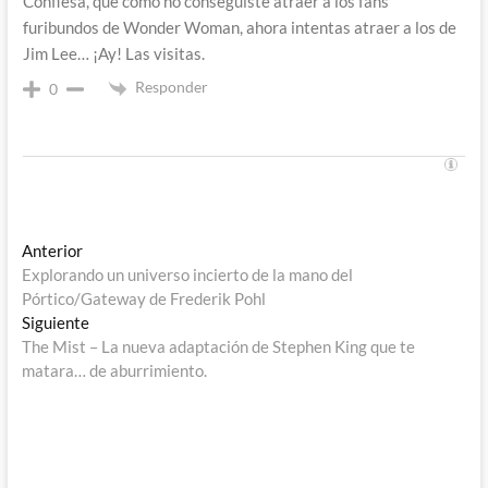
Confiesa, que como no conseguiste atraer a los fans
furibundos de Wonder Woman, ahora intentas atraer a los de
Jim Lee… ¡Ay! Las visitas.
Responder
0
Navegación
Entrada
Anterior
anterior:
Explorando un universo incierto de la mano del
de
Pórtico/Gateway de Frederik Pohl
entradas
Entrada
Siguiente
siguiente:
The Mist – La nueva adaptación de Stephen King que te
matara… de aburrimiento.